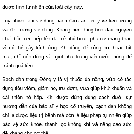
dược tính tự nhiên của loài cây này.
Tuy nhiên, khi sử dụng bạch đàn cần lưu ý về liều lượng
và đối tượng sử dụng. Không nên dùng tinh dầu nguyên
chất bôi trực tiếp lên da trẻ nhỏ hoặc phụ nữ mang thai,
vì có thể gây kích ứng. Khi dùng để xông hơi hoặc hít
mũi, chỉ nên dùng vài giọt pha loãng với nước nóng để
tránh quá liều.
Bạch đàn trong Đông y là vị thuốc đa năng, vừa có tác
dụng tiêu viêm, giảm ho, trừ đờm, vừa giúp khử khuẩn và
cải thiện hô hấp. Khi được dùng đúng cách dưới sự
hướng dẫn của bác sĩ y học cổ truyền, bạch đàn không
chỉ là dược liệu trị bệnh mà còn là liệu pháp tự nhiên giúp
bảo vệ sức khỏe, thanh lọc không khí và nâng cao sức
đề kháng cho cơ thể.