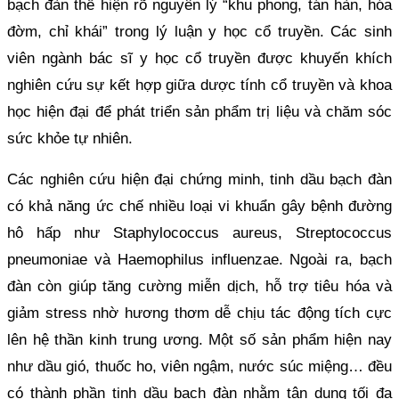
bạch đàn thể hiện rõ nguyên lý “khu phong, tán hàn, hóa
đờm, chỉ khái” trong lý luận y học cổ truyền. Các sinh
viên ngành bác sĩ y học cổ truyền được khuyến khích
nghiên cứu sự kết hợp giữa dược tính cổ truyền và khoa
học hiện đại để phát triển sản phẩm trị liệu và chăm sóc
sức khỏe tự nhiên.
Các nghiên cứu hiện đại chứng minh, tinh dầu bạch đàn
có khả năng ức chế nhiều loại vi khuẩn gây bệnh đường
hô hấp như Staphylococcus aureus, Streptococcus
pneumoniae và Haemophilus influenzae. Ngoài ra, bạch
đàn còn giúp tăng cường miễn dịch, hỗ trợ tiêu hóa và
giảm stress nhờ hương thơm dễ chịu tác động tích cực
lên hệ thần kinh trung ương. Một số sản phẩm hiện nay
như dầu gió, thuốc ho, viên ngậm, nước súc miệng… đều
có thành phần tinh dầu bạch đàn nhằm tận dụng tối đa