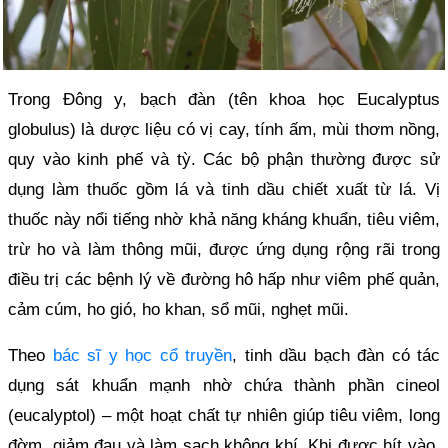
Trong Đông y, bạch đàn (tên khoa học Eucalyptus
globulus) là dược liệu có vị cay, tính ấm, mùi thơm nồng,
quy vào kinh phế và tỳ. Các bộ phận thường được sử
dụng làm thuốc gồm lá và tinh dầu chiết xuất từ lá. Vị
thuốc này nổi tiếng nhờ khả năng kháng khuẩn, tiêu viêm,
trừ ho và làm thông mũi, được ứng dụng rộng rãi trong
điều trị các bệnh lý về đường hô hấp như viêm phế quản,
cảm cúm, ho gió, ho khan, sổ mũi, nghẹt mũi.
Theo
bác sĩ y học cổ truyền
, tinh dầu bạch đàn có tác
dụng sát khuẩn mạnh nhờ chứa thành phần cineol
(eucalyptol) – một hoạt chất tự nhiên giúp tiêu viêm, long
đờm, giảm đau và làm sạch không khí. Khi được hít vào,