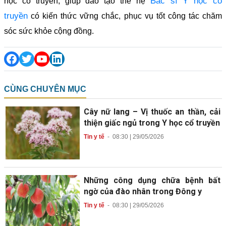
Bác sĩ Y học cổ
học cổ truyền, giúp đào tạo thế hệ
truyền
có kiến thức vững chắc, phục vụ tốt công tác chăm
sóc sức khỏe cộng đồng.
CÙNG CHUYÊN MỤC
Cây nữ lang – Vị thuốc an thần, cải
thiện giấc ngủ trong Y học cổ truyền
Tin y tế
-
08:30 | 29/05/2026
Những công dụng chữa bệnh bất
ngờ của đào nhân trong Đông y
Tin y tế
-
08:30 | 29/05/2026