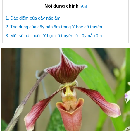
Nội dung chính
[Ẩn]
1. Đặc điểm của cây nắp ấm
2. Tác dụng của cây nắp ấm trong Y học cổ truyền
3. Một số bài thuốc Y học cổ truyền từ cây nắp ấm