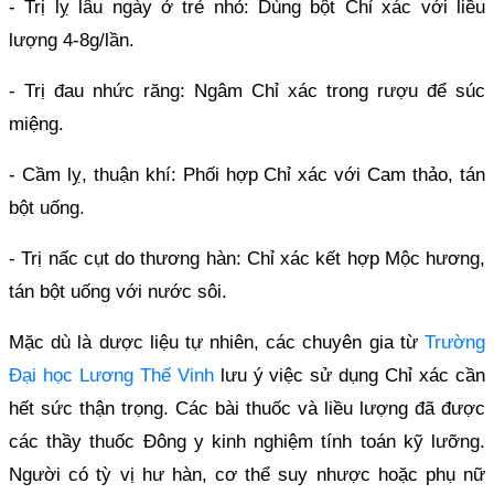
- Trị lỵ lâu ngày ở trẻ nhỏ: Dùng bột Chỉ xác với liều
lượng 4-8g/lần.
- Trị đau nhức răng: Ngâm Chỉ xác trong rượu để súc
miệng.
- Cầm lỵ, thuận khí: Phối hợp Chỉ xác với Cam thảo, tán
bột uống.
- Trị nấc cụt do thương hàn: Chỉ xác kết hợp Mộc hương,
tán bột uống với nước sôi.
Mặc dù là dược liệu tự nhiên, các chuyên gia từ
Trường
Đại học Lương Thế Vinh
lưu ý việc sử dụng Chỉ xác cần
hết sức thận trọng. Các bài thuốc và liều lượng đã được
các thầy thuốc Đông y kinh nghiệm tính toán kỹ lưỡng.
Người có tỳ vị hư hàn, cơ thể suy nhược hoặc phụ nữ