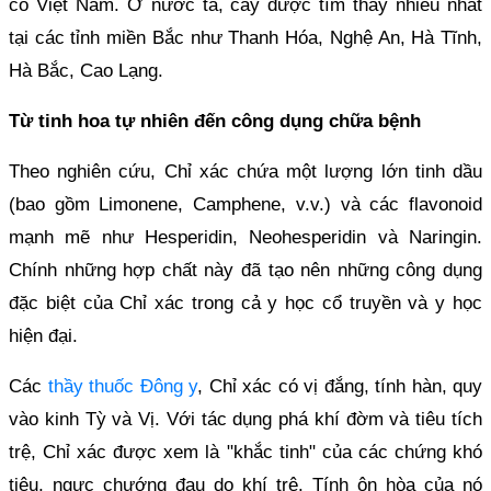
có Việt Nam. Ở nước ta, cây được tìm thấy nhiều nhất
tại các tỉnh miền Bắc như Thanh Hóa, Nghệ An, Hà Tĩnh,
Hà Bắc, Cao Lạng.
Từ tinh hoa tự nhiên đến công dụng chữa bệnh
Theo nghiên cứu, Chỉ xác chứa một lượng lớn tinh dầu
(bao gồm Limonene, Camphene, v.v.) và các flavonoid
mạnh mẽ như Hesperidin, Neohesperidin và Naringin.
Chính những hợp chất này đã tạo nên những công dụng
đặc biệt của Chỉ xác trong cả y học cổ truyền và y học
hiện đại.
Các
thầy thuốc Đông y
, Chỉ xác có vị đắng, tính hàn, quy
vào kinh Tỳ và Vị. Với tác dụng phá khí đờm và tiêu tích
trệ, Chỉ xác được xem là "khắc tinh" của các chứng khó
tiêu, ngực chướng đau do khí trệ. Tính ôn hòa của nó