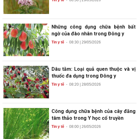
Những công dụng chữa bệnh bất
ngờ của đào nhân trong Đông y
Tin y tế
-
08:30 | 29/05/2026
Dâu tằm: Loại quả quen thuộc và vị
thuốc đa dụng trong Đông y
Tin y tế
-
08:20 | 28/05/2026
Công dụng chữa bệnh của cây đăng
tâm thảo trong Y học cổ truyền
Tin y tế
-
08:00 | 26/05/2026