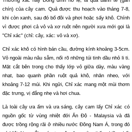
Thương xác hay Đổng đình nô lệ, là quả bánh tẻ (gần
chín) của cây cam. Quả được thu hoạch vào tháng 7-8,
khi còn xanh, sau đó bổ đôi và phơi hoặc sấy khô. Chính
vì được phơi cả vỏ và xơ ruột nên người xưa mới gọi là
"Chỉ xác" (chỉ: cây, xác: vỏ và xơ).
Chỉ xác khô có hình bán cầu, đường kính khoảng 3-5cm.
Vỏ ngoài màu nâu sẫm, nổi rõ những túi tinh dầu nhỏ li ti.
Mặt cắt bên trong cho thấy lớp vỏ giữa dày, màu vàng
nhạt, bao quanh phần ruột quả khô, nhăn nheo, với
khoảng 7-12 múi. Khi ngửi, Chỉ xác mang một mùi thơm
đặc trưng, vị đắng nhẹ và hơi chua.
Là loài cây ưa ẩm và ưa sáng, cây cam lấy Chỉ xác có
nguồn gốc từ vùng nhiệt đới Ấn Độ - Malaysia và đã
được trồng rộng rãi ở nhiều nước Đông Nam Á, trong đó