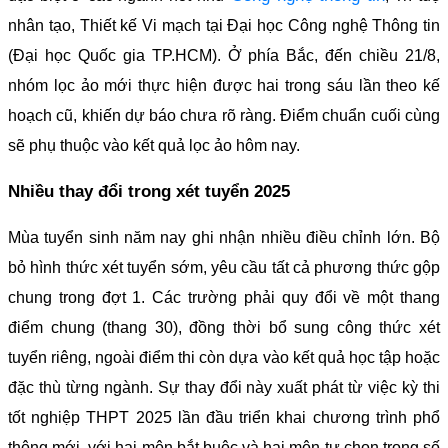
nhân tạo, Thiết kế Vi mạch tại Đại học Công nghệ Thông tin
(Đại học Quốc gia TP.HCM). Ở phía Bắc, đến chiều 21/8,
nhóm lọc ảo mới thực hiện được hai trong sáu lần theo kế
hoạch cũ, khiến dự báo chưa rõ ràng. Điểm chuẩn cuối cùng
sẽ phụ thuộc vào kết quả lọc ảo hôm nay.
Nhiều thay đổi trong xét tuyển 2025
Mùa tuyển sinh năm nay ghi nhận nhiều điều chỉnh lớn. Bộ
bỏ hình thức xét tuyển sớm, yêu cầu tất cả phương thức gộp
chung trong đợt 1. Các trường phải quy đổi về một thang
điểm chung (thang 30), đồng thời bổ sung công thức xét
tuyển riêng, ngoài điểm thi còn dựa vào kết quả học tập hoặc
đặc thù từng ngành. Sự thay đổi này xuất phát từ việc kỳ thi
tốt nghiệp THPT 2025 lần đầu triển khai chương trình phổ
thông mới, với hai môn bắt buộc và hai môn tự chọn trong số