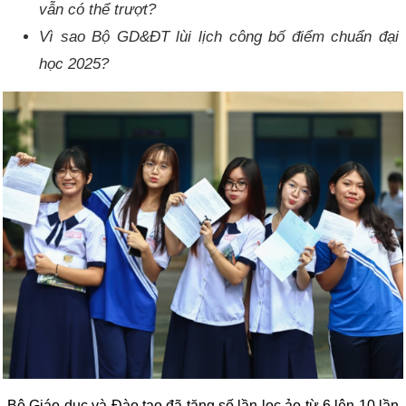
vẫn có thể trượt?
Vì sao Bộ GD&ĐT lùi lịch công bố điểm chuẩn đại
học 2025?
Bộ Giáo dục và Đào tạo đã tăng số lần lọc ảo từ 6 lên 10 lần