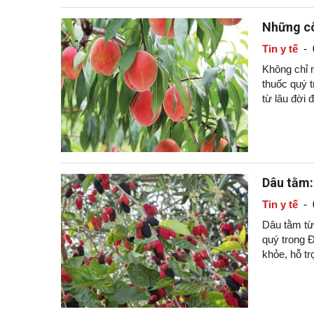
Những cô
Tin y tế
-
Không chỉ m
thuốc quý t
từ lâu đời 
Dâu tằm:
Tin y tế
-
Dâu tằm từ 
quý trong 
khỏe, hỗ t