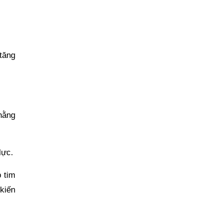
tăng
hằng
lực.
 tim
 kiến