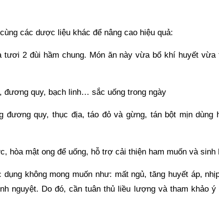
cùng các dược liệu khác để nâng cao hiệu quả:
gà tươi 2 đùi hầm chung. Món ăn này vừa bổ khí huyết vừa 
, đương quy, bạch linh… sắc uống trong ngày
g đương quy, thục địa, táo đỏ và gừng, tán bột mịn dùng 
, hòa mật ong để uống, hỗ trợ cải thiện ham muốn và sinh 
c dụng không mong muốn như: mất ngủ, tăng huyết áp, nhịp
kinh nguyệt. Do đó, cần tuân thủ liều lượng và tham khảo ý