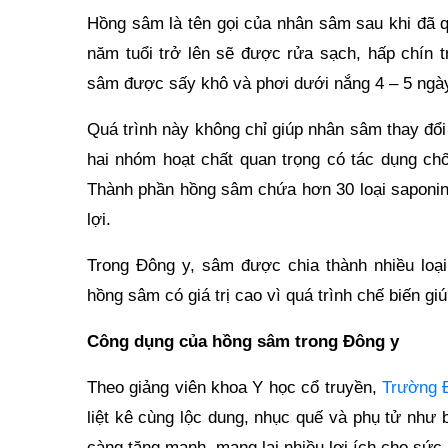
Hồng sâm là tên gọi của nhân sâm sau khi đã 
năm tuổi trở lên sẽ được rửa sạch, hấp chín 
sâm được sấy khô và phơi dưới nắng 4 – 5 ngà
Quá trình này không chỉ giúp nhân sâm thay đổ
hai nhóm hoạt chất quan trọng có tác dụng chố
Thành phần hồng sâm chứa hơn 30 loại saponin,
lợi.
Trong Đông y, sâm được chia thành nhiều loạ
hồng sâm có giá trị cao vì quá trình chế biến gi
Công dụng của hồng sâm trong Đông y
Theo giảng viên khoa Y học cổ truyền,
Trường 
liệt kê cùng lộc dung, nhục quế và phụ tử như
càng tăng mạnh, mang lại nhiều lợi ích cho sức