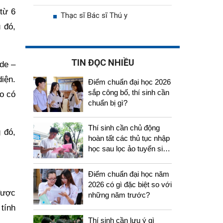
từ 6
Thạc sĩ Bác sĩ Thú y
 đó,
TIN ĐỌC NHIỀU
de –
iện.
Điểm chuẩn đại học 2026
sắp công bố, thí sinh cần
o có
chuẩn bị gì?
Thí sinh cần chủ động
 đó,
hoàn tất các thủ tục nhập
học sau lọc ảo tuyển sinh
2026
Điểm chuẩn đại học năm
2026 có gì đặc biệt so với
được
những năm trước?
tính
Thí sinh cần lưu ý gì