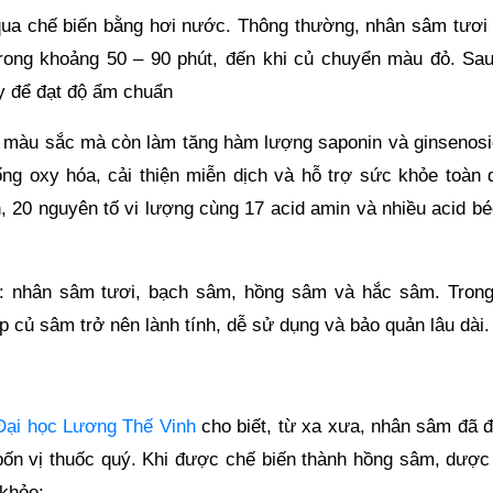
qua chế biến bằng hơi nước. Thông thường, nhân sâm tươi 
trong khoảng 50 – 90 phút, đến khi củ chuyển màu đỏ. Sau
y để đạt độ ẩm chuẩn
i màu sắc mà còn làm tăng hàm lượng saponin và ginsenosi
ng oxy hóa, cải thiện miễn dịch và hỗ trợ sức khỏe toàn d
 20 nguyên tố vi lượng cùng 17 acid amin và nhiều acid bé
i: nhân sâm tươi, bạch sâm, hồng sâm và hắc sâm. Trong
úp củ sâm trở nên lành tính, dễ sử dụng và bảo quản lâu dài.
Đại học Lương Thế Vinh
cho biết, từ xa xưa, nhân sâm đã 
 bốn vị thuốc quý. Khi được chế biến thành hồng sâm, dược 
 khỏe: