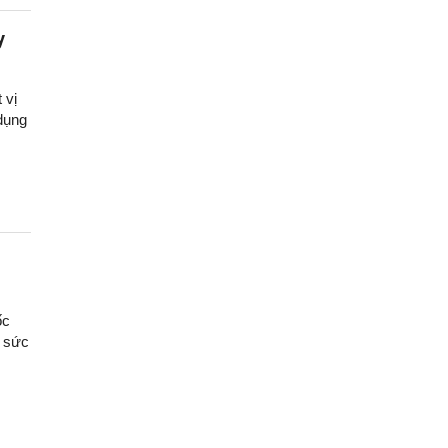
y
 vị
dụng
ốc
ổ sức