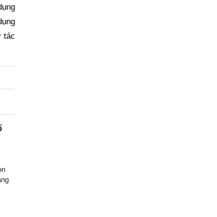
dụng
 dụng
 tác
ổ
òn
ăng