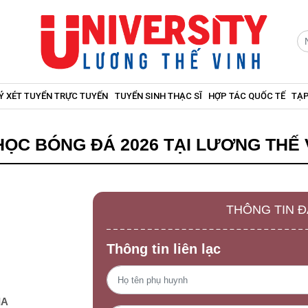
Ý XÉT TUYỂN TRỰC TUYẾN
TUYỂN SINH THẠC SĨ
HỢP TÁC QUỐC TẾ
TẠP
ỌC BÓNG ĐÁ 2026 TẠI LƯƠNG THẾ 
THÔNG TIN 
Thông tin liên lạc
IA