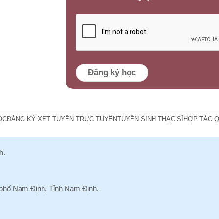
Đăng ký học
ỌC
ĐĂNG KÝ XÉT TUYỂN TRỰC TUYẾN
TUYỂN SINH THẠC SĨ
HỢP TÁC Q
h
.
hố Nam Định, Tỉnh Nam Định.