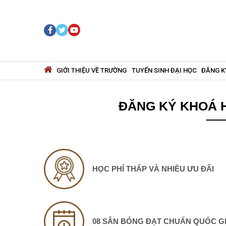
GIỚI THIỆU VỀ TRƯỜNG
TUYỂN SINH ĐẠI HỌC
ĐĂNG K
ĐĂNG KÝ KHOÁ H
HỌC PHÍ THẤP VÀ NHIỀU ƯU ĐÃI
08 SÂN BÓNG ĐẠT CHUẨN QUỐC G