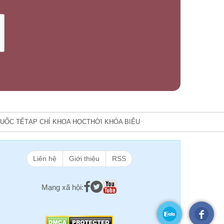
UỐC TẾ
TẠP CHÍ KHOA HỌC
THỜI KHÓA BIỂU
Liên hệ
Giới thiệu
RSS
Mạng xã hội: