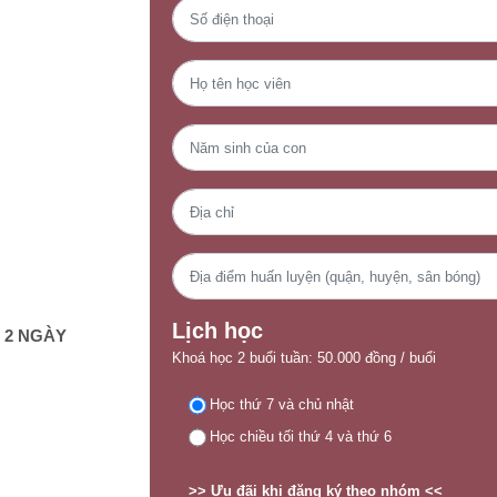
Lịch học
 2 NGÀY
Khoá học 2 buổi tuần: 50.000 đồng / buổi
Học thứ 7 và chủ nhật
Học chiều tối thứ 4 và thứ 6
N
>> Ưu đãi khi đăng ký theo nhóm <<