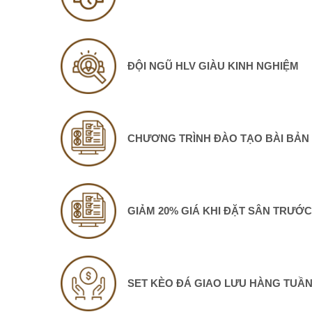
ĐỘI NGŨ HLV GIÀU KINH NGHIỆM
CHƯƠNG TRÌNH ĐÀO TẠO BÀI BẢN
GIẢM 20% GIÁ KHI ĐẶT SÂN TRƯỚC
SET KÈO ĐÁ GIAO LƯU HÀNG TUẦ