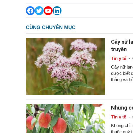
CÙNG CHUYÊN MỤC
Cây nữ la
truyền
Tin y tế
-
Cây nữ lang
được biết đ
thẳng và hỗ
Những cô
Tin y tế
-
Không chỉ m
thuốc quý t