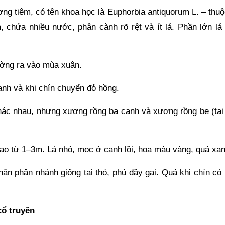
ng tiêm, có tên khoa học là Euphorbia antiquorum L. – thuộ
 chứa nhiều nước, phân cành rõ rệt và ít lá. Phần lớn lá 
ờng ra vào mùa xuân.
nh và khi chín chuyển đỏ hồng.
khác nhau, nhưng xương rồng ba cạnh và xương rồng bẹ (tai 
cao từ 1–3m. Lá nhỏ, mọc ở cạnh lồi, hoa màu vàng, quả xan
thân phân nhánh giống tai thỏ, phủ đầy gai. Quả khi chín c
cổ truyền