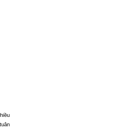
hiều
 tuân