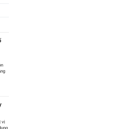
ổ
òn
ăng
y
 vị
dụng