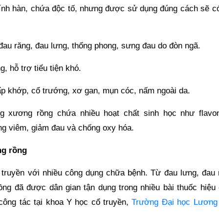
tính hàn, chứa độc tố, nhưng được sử dụng đúng cách sẽ có
 đau răng, đau lưng, thống phong, sưng đau do đòn ngã.
, hỗ trợ tiểu tiện khó.
hấp khớp, cổ trướng, xơ gan, mụn cóc, nấm ngoài da.
ng xương rồng chứa nhiều hoạt chất sinh học như flavon
ống viêm, giảm đau và chống oxy hóa.
ng rồng
 truyền với nhiều công dụng chữa bệnh. Từ đau lưng, đau 
ng đã được dân gian tận dụng trong nhiều bài thuốc hiệu 
công tác tại khoa Y học cổ truyền,
Trường Đại học Lương