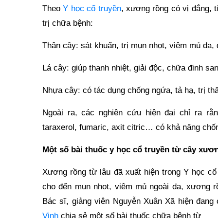
Theo
Y học cổ truyền
, xương rồng có vị đắng, 
trị chữa bệnh:
Thân cây: sát khuẩn, trị mụn nhọt, viêm mủ da,
Lá cây: giúp thanh nhiệt, giải độc, chữa đinh sang
Nhựa cây: có tác dụng chống ngứa, tả hạ, trị t
Ngoài ra, các nghiên cứu hiện đại chỉ ra rằ
taraxerol, fumaric, axit citric… có khả năng ch
Một số bài thuốc y học cổ truyền từ cây xươ
Xương rồng từ lâu đã xuất hiện trong Y học cổ
cho đến mụn nhọt, viêm mủ ngoài da, xương rồ
Bác sĩ, giảng viên Nguyễn Xuân Xã hiện đang 
Vinh
chia sẻ một số bài thuốc chữa bệnh từ