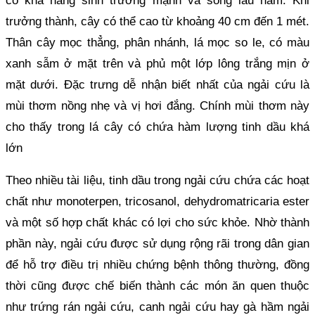
có khả năng sinh trưởng mạnh và sống lâu năm. Khi
trưởng thành, cây có thể cao từ khoảng 40 cm đến 1 mét.
Thân cây mọc thẳng, phân nhánh, lá mọc so le, có màu
xanh sẫm ở mặt trên và phủ một lớp lông trắng mịn ở
mặt dưới. Đặc trưng dễ nhận biết nhất của ngải cứu là
mùi thơm nồng nhẹ và vị hơi đắng. Chính mùi thơm này
cho thấy trong lá cây có chứa hàm lượng tinh dầu khá
lớn
Theo nhiều tài liệu, tinh dầu trong ngải cứu chứa các hoạt
chất như monoterpen, tricosanol, dehydromatricaria ester
và một số hợp chất khác có lợi cho sức khỏe. Nhờ thành
phần này, ngải cứu được sử dụng rộng rãi trong dân gian
để hỗ trợ điều trị nhiều chứng bệnh thông thường, đồng
thời cũng được chế biến thành các món ăn quen thuộc
như trứng rán ngải cứu, canh ngải cứu hay gà hầm ngải