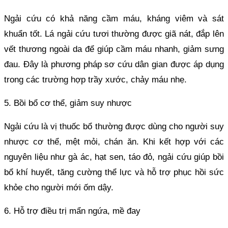
Ngải cứu có khả năng cầm máu, kháng viêm và sát
khuẩn tốt. Lá ngải cứu tươi thường được giã nát, đắp lên
vết thương ngoài da để giúp cầm máu nhanh, giảm sưng
đau. Đây là phương pháp sơ cứu dân gian được áp dụng
trong các trường hợp trầy xước, chảy máu nhẹ.
5. Bồi bổ cơ thể, giảm suy nhược
Ngải cứu là vị thuốc bổ thường được dùng cho người suy
nhược cơ thể, mệt mỏi, chán ăn. Khi kết hợp với các
nguyên liệu như gà ác, hạt sen, táo đỏ, ngải cứu giúp bồi
bổ khí huyết, tăng cường thể lực và hỗ trợ phục hồi sức
khỏe cho người mới ốm dậy.
6. Hỗ trợ điều trị mẩn ngứa, mề đay