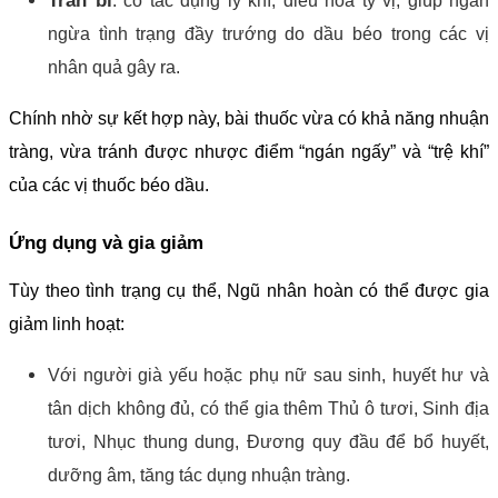
Trần bì
: có tác dụng lý khí, điều hòa tỳ vị, giúp ngăn
ngừa tình trạng đầy trướng do dầu béo trong các vị
nhân quả gây ra.
Chính nhờ sự kết hợp này, bài thuốc vừa có khả năng nhuận
tràng, vừa tránh được nhược điểm “ngán ngấy” và “trệ khí”
của các vị thuốc béo dầu.
Ứng dụng và gia giảm
Tùy theo tình trạng cụ thể, Ngũ nhân hoàn có thể được gia
giảm linh hoạt:
Với người già yếu hoặc phụ nữ sau sinh, huyết hư và
tân dịch không đủ, có thể gia thêm Thủ ô tươi, Sinh địa
tươi, Nhục thung dung, Đương quy đầu để bổ huyết,
dưỡng âm, tăng tác dụng nhuận tràng.