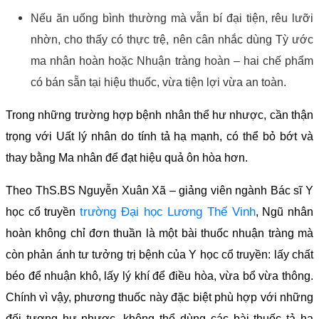
Nếu ăn uống bình thường mà vẫn bí đại tiện, rêu lưỡi
nhờn, cho thấy có thực trệ, nên cân nhắc dùng Tỳ ước
ma nhân hoàn hoặc Nhuận tràng hoàn – hai chế phẩm
có bán sẵn tại hiệu thuốc, vừa tiện lợi vừa an toàn.
Trong những trường hợp bệnh nhân thể hư nhược, cần thận
trọng với Uất lý nhân do tính tả hạ mạnh, có thể bỏ bớt và
thay bằng Ma nhân để đạt hiệu quả ôn hòa hơn.
Theo ThS.BS Nguyễn Xuân Xã – giảng viên ngành Bác sĩ Y
trường Đại học Lương Thế Vinh
học cổ truyền
, Ngũ nhân
hoàn không chỉ đơn thuần là một bài thuốc nhuận tràng mà
còn phản ánh tư tưởng trị bệnh của Y học cổ truyền: lấy chất
béo để nhuận khô, lấy lý khí để điều hòa, vừa bổ vừa thông.
Chính vì vậy, phương thuốc này đặc biệt phù hợp với những
đối tượng hư nhược, không thể dùng các bài thuốc tả hạ