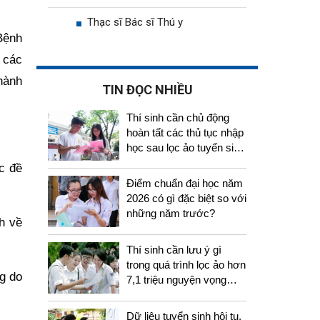
Thạc sĩ Bác sĩ Thú y
Bệnh
 các
hành
TIN ĐỌC NHIỀU
Thí sinh cần chủ động
hoàn tất các thủ tục nhập
học sau lọc ảo tuyển sinh
2026
c đề
Điểm chuẩn đại học năm
2026 có gì đặc biệt so với
những năm trước?
h về
Thí sinh cần lưu ý gì
trong quá trình lọc ảo hơn
ng do
7,1 triệu nguyện vọng
tuyển sinh 2026
Dữ liệu tuyển sinh hội tụ,