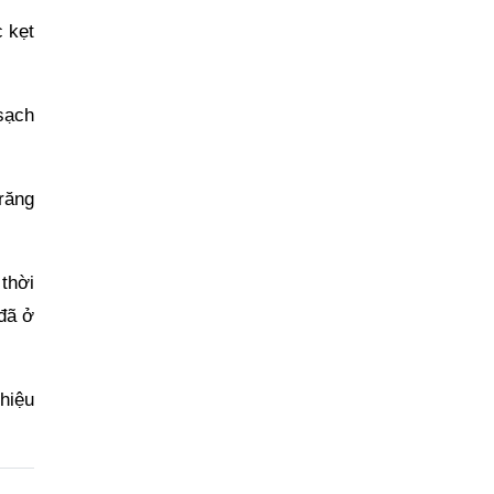
c kẹt
sạch
răng
thời
 đã ở
hiệu