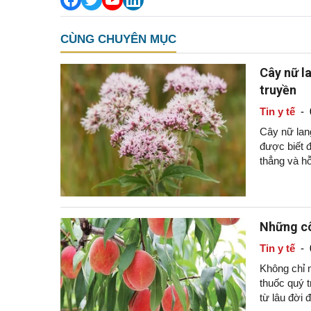
CÙNG CHUYÊN MỤC
Cây nữ la
truyền
Tin y tế
-
Cây nữ lang
được biết đ
thẳng và hỗ
Những cô
Tin y tế
-
Không chỉ m
thuốc quý t
từ lâu đời 