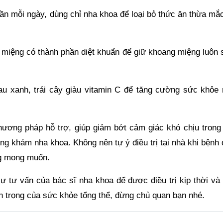
lần mỗi ngày, dùng chỉ nha khoa để loại bỏ thức ăn thừa mắ
miệng có thành phần diệt khuẩn để giữ khoang miệng luôn 
u xanh, trái cây giàu vitamin C để tăng cường sức khỏe 
ương pháp hỗ trợ, giúp giảm bớt cảm giác khó chịu trong 
ng khám nha khoa. Không nên tự ý điều trị tại nhà khi bệnh
ng mong muốn.
ự tư vấn của bác sĩ nha khoa để được điều trị kịp thời và 
n trọng của sức khỏe tổng thể, đừng chủ quan bạn nhé.