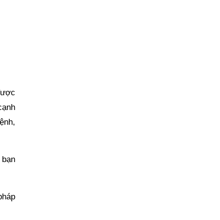
 được
cạnh
bệnh,
 bạn
pháp