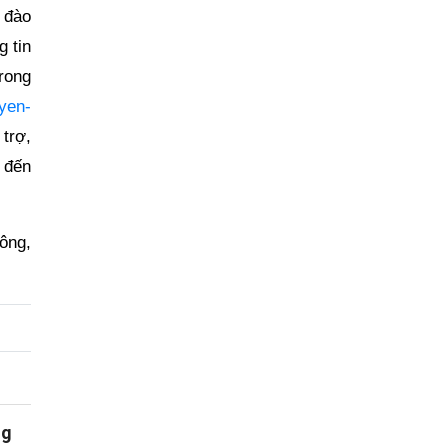
 đào
g tin
trong
uyen-
trợ,
 đến
ông,
ng