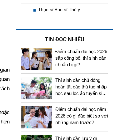
Thạc sĩ Bác sĩ Thú y
TIN ĐỌC NHIỀU
Điểm chuẩn đại học 2026
sắp công bố, thí sinh cần
chuẩn bị gì?
gian
 quan
Thí sinh cần chủ động
hoàn tất các thủ tục nhập
cách
học sau lọc ảo tuyển sinh
2026
Điểm chuẩn đại học năm
 hoặc
2026 có gì đặc biệt so với
 hơn
những năm trước?
Thí sinh cần lưu ý gì