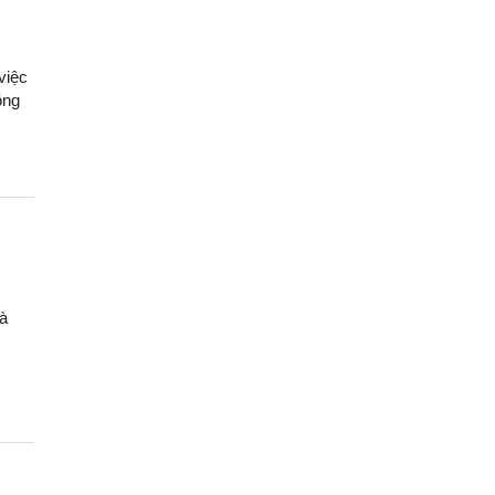
việc
ông
và