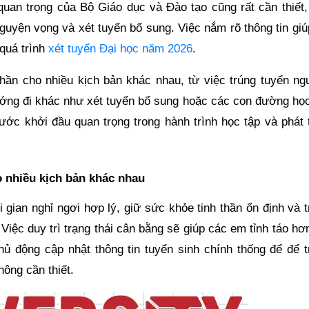
 quan trọng của Bộ Giáo dục và Đào tạo cũng rất cần thiết,
guyện vọng và xét tuyển bổ sung. Việc nắm rõ thông tin giú
 quá trình
xét tuyển Đại học năm 2026
.
 thần cho nhiều kịch bản khác nhau, từ việc trúng tuyển ng
ớng đi khác như xét tuyển bổ sung hoặc các con đường học
ước khởi đầu quan trọng trong hành trình học tập và phát t
o nhiều kịch bản khác nhau
i gian nghỉ ngơi hợp lý, giữ sức khỏe tinh thần ổn định và 
Việc duy trì trạng thái cân bằng sẽ giúp các em tỉnh táo hơ
hủ động cập nhật thông tin tuyển sinh chính thống để để t
ông cần thiết.