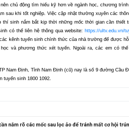
nên chủ động tìm hiểu kỹ hơn về ngành học, chương trình
àm sau khi tốt nghiệp. Việc cập nhật thường xuyên các thôn
p thí sinh nắm bắt kịp thời những mốc thời gian cần thiết 
sinh có thể liên hệ thông qua website:
https://ultv.edu.vn/t
các kênh tuyển sinh chính thức của nhà trường để được hỗ 
 học và phương thức xét tuyển. Ngoài ra, các em có thể
P Nam Định, Tỉnh Nam Định (cũ) nay là số 9 đường Cầu Đ
n tuyển sinh 1800 1092.
 cần nắm rõ các mốc sau lọc ảo để tránh mất cơ hội trú