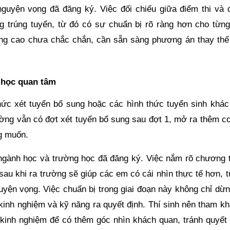
 nguyện vọng đã đăng ký. Việc đối chiếu giữa điểm thi và 
 trúng tuyển, từ đó có sự chuẩn bị rõ ràng hơn cho từng
ng cao chưa chắc chắn, cần sẵn sàng phương án thay thế
 học quan tâm
hức xét tuyển bổ sung hoặc các hình thức tuyển sinh khác
rường vẫn có đợt xét tuyển bổ sung sau đợt 1, mở ra thêm c
g muốn.
ề ngành học và trường học đã đăng ký. Việc nắm rõ chương t
sau khi ra trường sẽ giúp các em có cái nhìn thực tế hơn, 
yện vọng. Việc chuẩn bị trong giai đoạn này không chỉ dừng
 kinh nghiệm và kỹ năng ra quyết định. Thí sinh nên tham k
 kinh nghiệm để có thêm góc nhìn khách quan, tránh quyết 