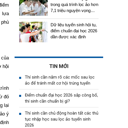
trong quá trình lọc ảo hơn
điểm
7,1 triệu nguyện vọng
 lựa
tuyển sinh 2026
 phù
Dữ liệu tuyển sinh hội tụ,
điểm chuẩn đại học 2026
dần được xác định
 của
TIN MỚI
ơ hội
Thí sinh cần nắm rõ các mốc sau lọc
ảo để tránh mất cơ hội trúng tuyển
rình
Điểm chuẩn đại học 2026 sắp công bố,
từ đó
thí sinh cần chuẩn bị gì?
 lại
Thí sinh cần chủ động hoàn tất các thủ
hảo ý
tục nhập học sau lọc ảo tuyển sinh
định
2026