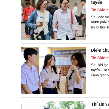
tuyển
Tin Giáo d
Sau các vòn
mình phải h
bỏ lỡ thời 
Điểm chu
Tin Giáo d
Sau khi lọ
tuyển. Thí 
cảnh giác v
Thí sinh