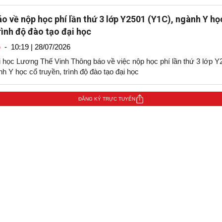
o về nộp học phí lần thứ 3 lớp Y2501 (Y1C), ngành Y họ
rình độ đào tạo đại học
o
-
10:19 | 28/07/2026
 học Lương Thế Vinh Thông báo về việc nộp học phí lần thứ 3 lớp Y
h Y học cổ truyền, trình độ đào tạo đại học
o về nộp học phí lần thứ 4 lớp Y2401 (Y1B), ngành Y họ
ĐĂNG KÝ TRỰC TUYẾN
rình độ đào tạo đại học
o
-
10:15 | 28/07/2026
 học Lương Thế Vinh Thông báo về việc nộp học phí lần thứ 4 lớp Y
h Y học cổ truyền, trình độ đào tạo đại học
o về nộp học phí lần thứ 6 lớp Y2301 (Y1A), ngành Y họ
rình độ đại học
o
-
10:05 | 28/07/2026
 học Lương Thế Vinh Thông báo về việc nộp học phí lần thứ 6 lớp Y