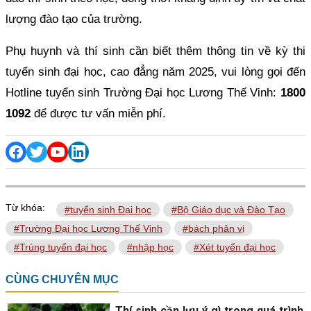
lượng đào tạo của trường.
Phụ huynh và thí sinh cần biết thêm thông tin về kỳ thi
tuyển sinh đại học, cao đẳng năm 2025, vui lòng gọi đến
Hotline tuyển sinh Trường Đại học Lương Thế Vinh:
1800
1092
để được tư vấn miễn phí.
Từ khóa:
#tuyển sinh Đại học
#Bộ Giáo dục và Đào Tạo
#Trường Đại học Lương Thế Vinh
#bách phân vị
#Trúng tuyển đại học
#nhập học
#Xét tuyển đại học
CÙNG CHUYÊN MỤC
Thí sinh cần lưu ý gì trong quá trình