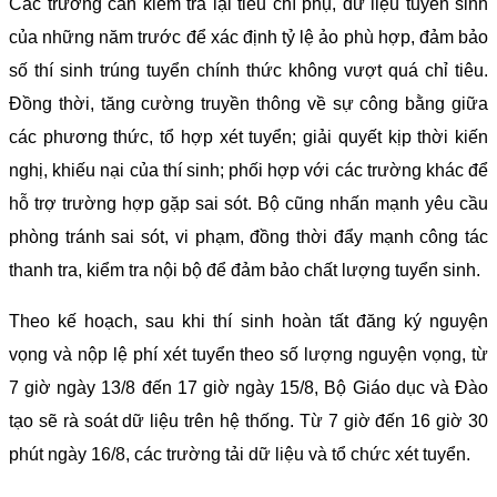
Các trường cần kiểm tra lại tiêu chí phụ, dữ liệu tuyển sinh
của những năm trước để xác định tỷ lệ ảo phù hợp, đảm bảo
số thí sinh trúng tuyển chính thức không vượt quá chỉ tiêu.
Đồng thời, tăng cường truyền thông về sự công bằng giữa
các phương thức, tổ hợp xét tuyển; giải quyết kịp thời kiến
nghị, khiếu nại của thí sinh; phối hợp với các trường khác để
hỗ trợ trường hợp gặp sai sót. Bộ cũng nhấn mạnh yêu cầu
phòng tránh sai sót, vi phạm, đồng thời đẩy mạnh công tác
thanh tra, kiểm tra nội bộ để đảm bảo chất lượng tuyển sinh.
Theo kế hoạch, sau khi thí sinh hoàn tất đăng ký nguyện
vọng và nộp lệ phí xét tuyển theo số lượng nguyện vọng, từ
7 giờ ngày 13/8 đến 17 giờ ngày 15/8, Bộ Giáo dục và Đào
tạo sẽ rà soát dữ liệu trên hệ thống. Từ 7 giờ đến 16 giờ 30
phút ngày 16/8, các trường tải dữ liệu và tổ chức xét tuyển.