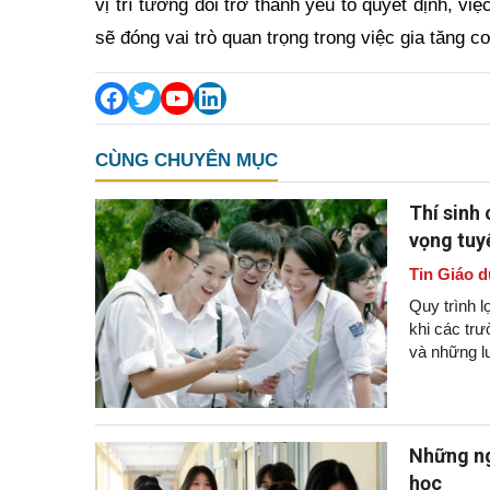
vị trí tương đối trở thành yếu tố quyết định, v
sẽ đóng vai trò quan trọng trong việc gia tăng cơ
CÙNG CHUYÊN MỤC
Thí sinh 
vọng tuy
Tin Giáo d
Quy trình l
khi các tr
và những lư
Những ng
học