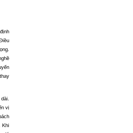
 định
 Điều
ọng.
nghề
uyển
thay
 dài.
n vị
 bách
 Khi