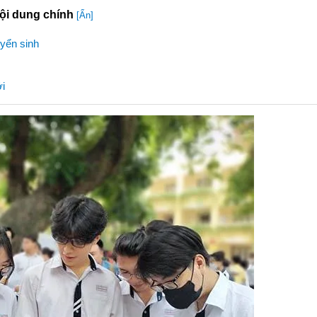
ội dung chính
[Ẩn]
uyển sinh
ới