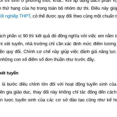
 thí sinh ở phương thức khác. Khi áp dụng bách phân vị,
n thứ hạng của họ trong toàn bộ nhóm dự thi. Điều này giú
 tốt nghiệp THPT
, có thể được quy đổi theo cùng một chuẩn 
ách phân vị 90 thì kết quả đó đồng nghĩa với việc em nằm t
hi xét tuyển, nhà trường chỉ cần xác định mức điểm tương
hiện quy đổi. Chính cơ chế này giúp việc đánh giá năng lực
ào những con số điểm số đơn thuần như trước đây.
xét tuyển
là bước điều chỉnh lớn đối với hoạt động tuyển sinh của
ên gia giáo dục, thay đổi này không chỉ tác động đến cách
ến lược tuyển sinh của các cơ sở đào tạo cũng như kế h