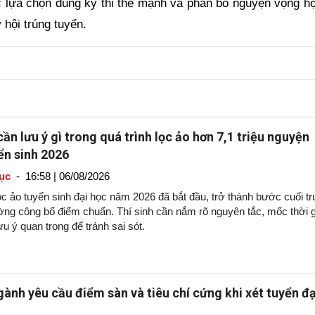
iệc lựa chọn đúng kỳ thi thế mạnh và phân bổ nguyện vọng h
 hội trúng tuyển.
cần lưu ý gì trong quá trình lọc ảo hơn 7,1 triệu nguyện
ển sinh 2026
ục
-
16:58 | 06/08/2026
ọc ảo tuyển sinh đại học năm 2026 đã bắt đầu, trở thành bước cuối t
ường công bố điểm chuẩn. Thí sinh cần nắm rõ nguyên tắc, mốc thời 
u ý quan trọng để tránh sai sót.
ành yêu cầu điểm sàn và tiêu chí cứng khi xét tuyển đạ