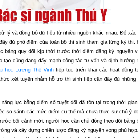
 xử lý và đồng bộ dữ liệu từ nhiều nguồn khác nhau. Để xác
đầy đủ phổ điểm của toàn bộ thí sinh tham gia từng kỳ thi.
c bảng quy đổi kịp thời trước thời điểm đăng ký nguyện v
o tạo cũng đang đẩy mạnh công tác tư vấn và định hướng 
ại học Lương Thế Vinh
tiếp tục triển khai các hoạt động t
thức xét tuyển nhằm hỗ trợ thí sinh tiếp cận đầy đủ những 
năng lực bằng điểm số tuyệt đối đã tồn tại trong thời gian
iệc so sánh các mức điểm cụ thể mà chưa thực sự chú ý đế
, trước bối cảnh mới, người học cần chủ động theo dõi bảng
trường và xây dựng chiến lược đăng ký nguyện vọng phù hợp.