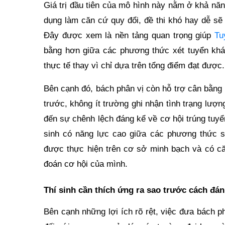
Giá trị đầu tiên của mô hình này nằm ở khả nă
dụng làm căn cứ quy đổi, đề thi khó hay dễ sẽ 
Đây được xem là nền tảng quan trọng giúp
Tu
bằng hơn giữa các phương thức xét tuyển khác
thực tế thay vì chỉ dựa trên tổng điểm đạt được.
Bên cạnh đó, bách phân vị còn hỗ trợ cân bằng
trước, không ít trường ghi nhận tình trạng lượ
đến sự chênh lệch đáng kể về cơ hội trúng tuyển.
sinh có năng lực cao giữa các phương thức s
được thực hiện trên cơ sở minh bạch và có că
đoán cơ hội của mình.
Thí sinh cần thích ứng ra sao trước cách đá
Bên cạnh những lợi ích rõ rệt, việc đưa bách p