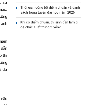
c sử
Thời gian công bố điểm chuẩn và danh
nào.
sách trúng tuyển đại học năm 2026
công
Khi có điểm chuẩn, thí sinh cần làm gì
ranh
để chắc suất trúng tuyển?
 năm
 dẫn
ổ thí
cũng
à dự
u cầu