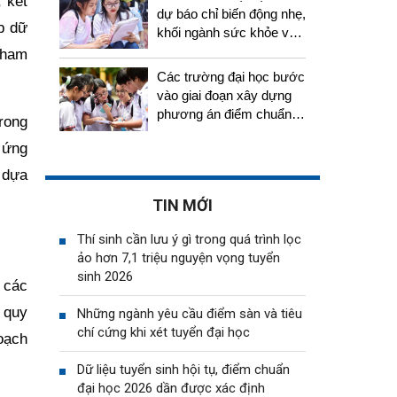
 kết
dự báo chỉ biến động nhẹ,
p dữ
khối ngành sức khỏe vẫn
tiếp tục thu hút thí sinh
tham
Các trường đại học bước
vào giai đoạn xây dựng
phương án điểm chuẩn,
rong
thí sinh cần chuẩn bị gì?
 ứng
 dựa
TIN MỚI
Thí sinh cần lưu ý gì trong quá trình lọc
ảo hơn 7,1 triệu nguyện vọng tuyển
sinh 2026
 các
 quy
Những ngành yêu cầu điểm sàn và tiêu
chí cứng khi xét tuyển đại học
oạch
Dữ liệu tuyển sinh hội tụ, điểm chuẩn
đại học 2026 dần được xác định