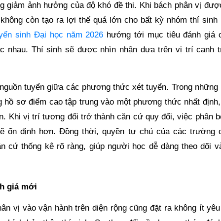
ng giảm ảnh hưởng của độ khó đề thi. Khi bách phân vị đượ
không còn tạo ra lợi thế quá lớn cho bất kỳ nhóm thí sinh 
yển sinh Đại học năm 2026
hướng tới mục tiêu đánh giá 
 nhau. Thí sinh sẽ được nhìn nhận dựa trên vị trí cạnh t
 nguồn tuyển giữa các phương thức xét tuyển. Trong những
ng hồ sơ điểm cao tập trung vào một phương thức nhất định,
 Khi vị trí tương đối trở thành căn cứ quy đổi, việc phân b
ẽ ổn định hơn. Đồng thời, quyền tự chủ của các trường 
n cứ thống kê rõ ràng, giúp người học dễ dàng theo dõi v
nh giá mới
hân vị vào vận hành trên diện rộng cũng đặt ra không ít yê