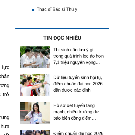
Thạc sĩ Bác sĩ Thú y
TIN ĐỌC NHIỀU
Thí sinh cần lưu ý gì
trong quá trình lọc ảo hơn
7,1 triệu nguyện vọng
 lực
tuyển sinh 2026
 phân
Dữ liệu tuyển sinh hội tụ,
điểm chuẩn đại học 2026
tương
dần được xác định
 trở
Hồ sơ xét tuyển tăng
mạnh, nhiều trường dự
rung
báo biến động điểm
chuẩn năm 2026
chưa
Điểm chuẩn đại học 2026