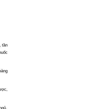
, tần
thuốc
oàng
ược,
ngủ.