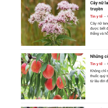
Cây nữ la
truyền
Tin y tế
-
Cây nữ lang
được biết đ
thẳng và hỗ
Những cô
Tin y tế
-
Không chỉ m
thuốc quý t
từ lâu đời 