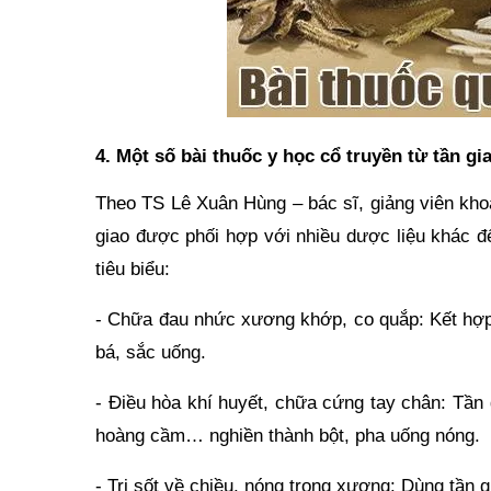
4. Một số bài thuốc y học cổ truyền từ tần gi
Theo TS Lê Xuân Hùng – bác sĩ, giảng viên kh
giao được phối hợp với nhiều dược liệu khác để
tiêu biểu:
- Chữa đau nhức xương khớp, co quắp: Kết hợp t
bá, sắc uống.
- Điều hòa khí huyết, chữa cứng tay chân: Tần
hoàng cầm… nghiền thành bột, pha uống nóng.
- Trị sốt về chiều, nóng trong xương: Dùng tần g