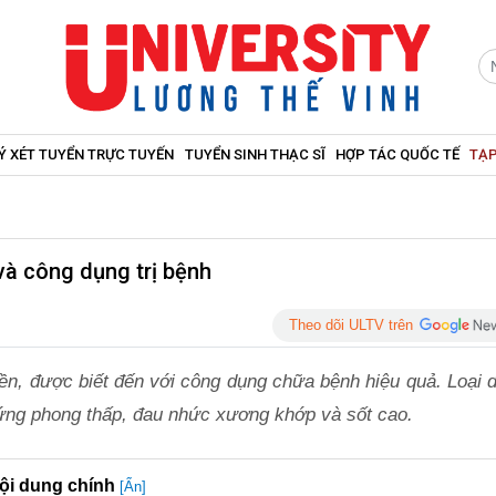
Ý XÉT TUYỂN TRỰC TUYẾN
TUYỂN SINH THẠC SĨ
HỢP TÁC QUỐC TẾ
TẠP
 và công dụng trị bệnh
Theo dõi ULTV trên
uyền, được biết đến với công dụng chữa bệnh hiệu quả. Loại
hứng phong thấp, đau nhức xương khớp và sốt cao.
ội dung chính
[Ẩn]