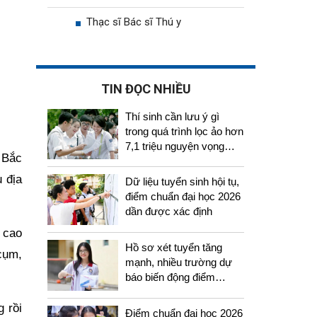
Thạc sĩ Bác sĩ Thú y
TIN ĐỌC NHIỀU
Thí sinh cần lưu ý gì
trong quá trình lọc ảo hơn
7,1 triệu nguyện vọng
 Bắc
tuyển sinh 2026
u địa
Dữ liệu tuyển sinh hội tụ,
điểm chuẩn đại học 2026
dần được xác định
 cao
Hồ sơ xét tuyển tăng
cụm,
mạnh, nhiều trường dự
báo biến động điểm
chuẩn năm 2026
g rồi
Điểm chuẩn đại học 2026