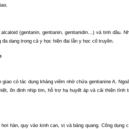
iao.
alcaloid (gentanin, gentianin, gentianidin…) và tinh dầu. 
 đa dạng trong cả y học hiện đại lẫn y học cổ truyền.
o
ần giao có tác dụng kháng viêm nhờ chứa gentianine A. Ngoà
iệt, ổn định nhịp tim, hỗ trợ hạ huyết áp và cải thiện tình 
nh hơi hàn, quy vào kinh can, vị và bàng quang. Công dụng 