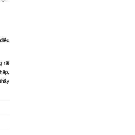
 điều
 rãi
thấp,
thầy