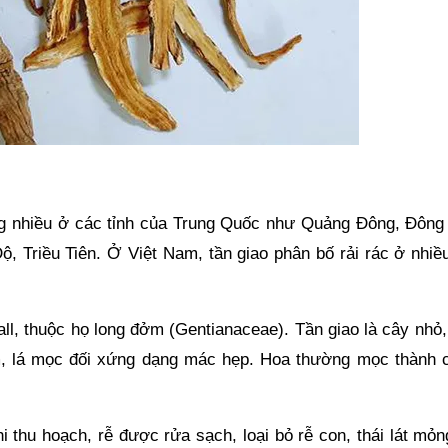
ng nhiều ở các tỉnh của Trung Quốc như Quảng Đông, Đông
ộ, Triều Tiên. Ở Việt Nam, tần giao phân bố rải rác ở nhiề
ll, thuộc họ long đởm (Gentianaceae). Tần giao là cây nhỏ,
m, lá mọc đối xứng dạng mác hẹp. Hoa thường mọc thành 
 thu hoạch, rễ được rửa sạch, loại bỏ rễ con, thái lát mỏn