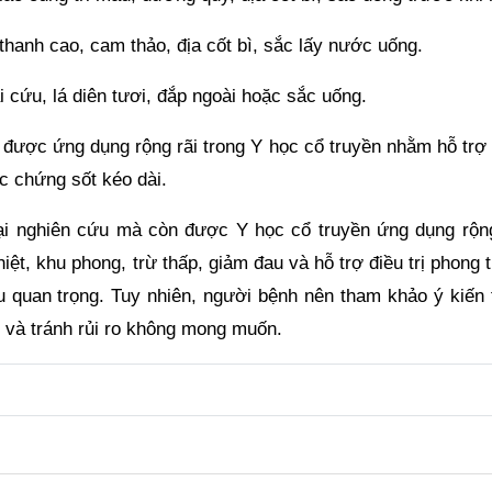
 thanh cao, cam thảo, địa cốt bì, sắc lấy nước uống.
i cứu, lá diên tươi, đắp ngoài hoặc sắc uống.
o được ứng dụng rộng rãi trong Y học cổ truyền nhằm hỗ trợ
ác chứng sốt kéo dài.
đại nghiên cứu mà còn được Y học cổ truyền ứng dụng rộng
iệt, khu phong, trừ thấp, giảm đau và hỗ trợ điều trị phong 
ệu quan trọng. Tuy nhiên, người bệnh nên tham khảo ý kiến 
t và tránh rủi ro không mong muốn.