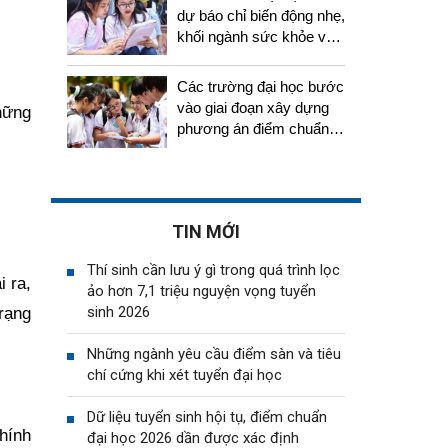
dự báo chỉ biến động nhẹ,
khối ngành sức khỏe vẫn
tiếp tục thu hút thí sinh
Các trường đại học bước
vào giai đoạn xây dựng
Những
phương án điểm chuẩn,
thí sinh cần chuẩn bị gì?
TIN MỚI
Thí sinh cần lưu ý gì trong quá trình lọc
i ra,
ảo hơn 7,1 triệu nguyện vọng tuyển
sinh 2026
trạng
Những ngành yêu cầu điểm sàn và tiêu
chí cứng khi xét tuyển đại học
Dữ liệu tuyển sinh hội tụ, điểm chuẩn
chính
đại học 2026 dần được xác định