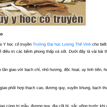
ao
oa Y học cổ truyền
Trường Đại học Lương Thế Vinh
cho biết
 điều trị các bệnh phong thấp và sốt. Dưới đây là vài bài 
ần giao với bạch chỉ, nhũ hương, độc hoạt, uy linh tiên, h
 giao phối hợp thạch cao, đương quy, xuyên khung, bạch th
iao cùng tri mẫu, đương quy, địa cốt bì, sắc uống trước khi 