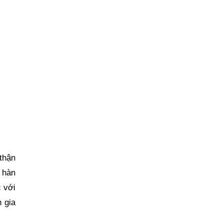
thận
 hàn
 với
 gia