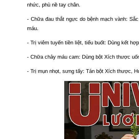
nhức, phù nề tay chân.
- Chữa đau thắt ngực do bệnh mạch vành: Sắc v
máu.
- Trị viêm tuyến tiền liệt, tiểu buốt: Dùng kết 
- Chữa chảy máu cam: Dùng bột Xích thược uốn
- Trị mụn nhọt, sưng tấy: Tán bột Xích thược, H