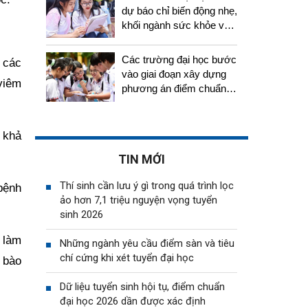
dự báo chỉ biến động nhẹ,
khối ngành sức khỏe vẫn
tiếp tục thu hút thí sinh
Các trường đại học bước
 các
vào giai đoạn xây dựng
 viêm
phương án điểm chuẩn,
thí sinh cần chuẩn bị gì?
 khả
TIN MỚI
Thí sinh cần lưu ý gì trong quá trình lọc
bệnh
ảo hơn 7,1 triệu nguyện vọng tuyển
sinh 2026
ể làm
Những ngành yêu cầu điểm sàn và tiêu
chí cứng khi xét tuyển đại học
ế bào
Dữ liệu tuyển sinh hội tụ, điểm chuẩn
đại học 2026 dần được xác định