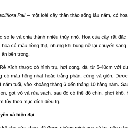
cliflora Pall
– một loài cây thân thảo sống lâu năm, có hoa
so le và chia thành nhiều thùy nhỏ. Hoa của cây rất đặc b
 hoa có màu hồng thịt, nhưng khi bung nở lại chuyển sang
 ẩn bên trong.
Rễ Xích thược có hình trụ, hơi cong, dài từ 5-40cm với đ
g có màu hồng nhạt hoặc trắng phấn, cứng và giòn. Dược 
 năm tuổi, vào khoảng tháng 6 đến tháng 10 hàng năm. Sau
con, gọt vỏ và rửa sạch, sau đó có thể đồ chín, phơi khô, 
m tùy theo mục đích điều trị.
yền và hiện đại
g kể cho sức khỏe, đã được chứng minh qua cả hai nền y họ