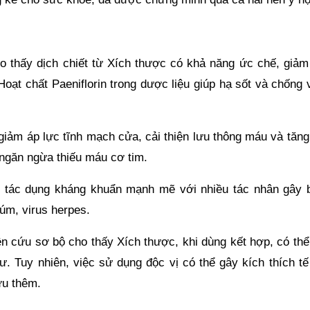
 thấy dịch chiết từ Xích thược có khả năng ức chế, giảm
Hoạt chất Paeniflorin trong dược liệu giúp hạ sốt và chống
iảm áp lực tĩnh mạch cửa, cải thiện lưu thông máu và tăng
 ngăn ngừa thiếu máu cơ tim.
ó tác dụng kháng khuẩn mạnh mẽ với nhiều tác nhân gây 
cúm, virus herpes.
iên cứu sơ bộ cho thấy Xích thược, khi dùng kết hợp, có th
hư. Tuy nhiên, việc sử dụng độc vị có thể gây kích thích t
ứu thêm.