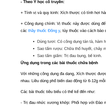
-
Theo Y học cổ truyền:
+ Tính vị và quy kinh: Xích thược có tính hơi h
+ Công dụng chính: Vị thuốc này được dùng để 
các
thầy thuốc Đông y
, tùy thuộc vào cách bào 
Dùng tươi: Có công dụng tán tà, hàm h
Sao tẩm rượu: Chữa thổ huyết, chảy 
Sao tẩm giấm: Trị đau bụng, bế kinh.
Ứng dụng trong các bài thuốc chữa bệnh
Với những công dụng đa dạng, Xích thược được 
nhau. Liều dùng phổ biến dao động từ 6-12g mỗi 
Các bài thuốc tiêu biểu có thể kể đến như:
- Trị đau nhức xương khớp: Phối hợp với Đào nh