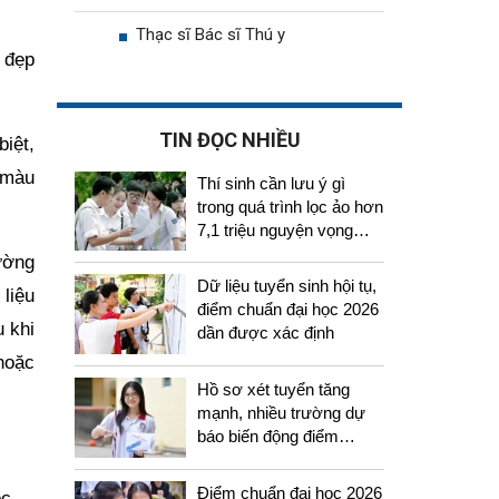
Thạc sĩ Bác sĩ Thú y
 đẹp
TIN ĐỌC NHIỀU
iệt,
 màu
Thí sinh cần lưu ý gì
trong quá trình lọc ảo hơn
7,1 triệu nguyện vọng
tuyển sinh 2026
ường
Dữ liệu tuyển sinh hội tụ,
liệu
điểm chuẩn đại học 2026
 khi
dần được xác định
hoặc
Hồ sơ xét tuyển tăng
mạnh, nhiều trường dự
báo biến động điểm
chuẩn năm 2026
Điểm chuẩn đại học 2026
c.