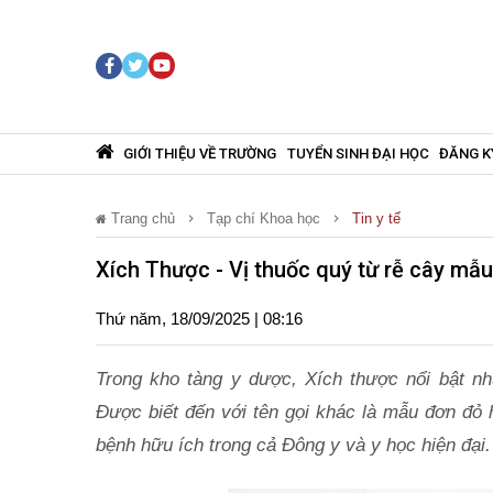
GIỚI THIỆU VỀ TRƯỜNG
TUYỂN SINH ĐẠI HỌC
ĐĂNG K
Trang chủ
Tạp chí Khoa học
Tin y tế
Xích Thược - Vị thuốc quý từ rễ cây mẫ
Thứ năm, 18/09/2025 | 08:16
Trong kho tàng y dược, Xích thược nổi bật nh
Được biết đến với tên gọi khác là mẫu đơn đỏ
bệnh hữu ích trong cả Đông y và y học hiện đại.