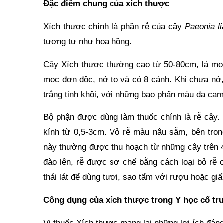
Đặc điểm chung của xích thược
Xích thược chính là phần rễ của cây
Paeonia lia
tương tự như hoa hồng.
Cây Xích thược thường cao từ 50-80cm, lá mọc 
mọc đơn độc, nở to và có 8 cánh. Khi chưa nở,
trắng tinh khôi, với những bao phấn màu da cam
Bộ phận được dùng làm thuốc chính là rễ cây. 
kính từ 0,5-3cm. Vỏ rễ màu nâu sẫm, bên tron
này thường được thu hoạch từ những cây trên 4
đào lên, rễ được sơ chế bằng cách loại bỏ rễ 
thái lát để dùng tươi, sao tẩm với rượu hoặc giấ
Công dụng của xích thược
trong
Y học cổ tru
Vị thuốc Xích thược mang lại những lợi ích đán