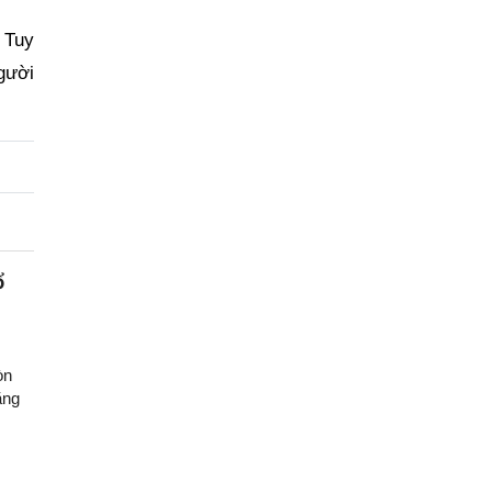
 Tuy
gười
ổ
òn
ăng