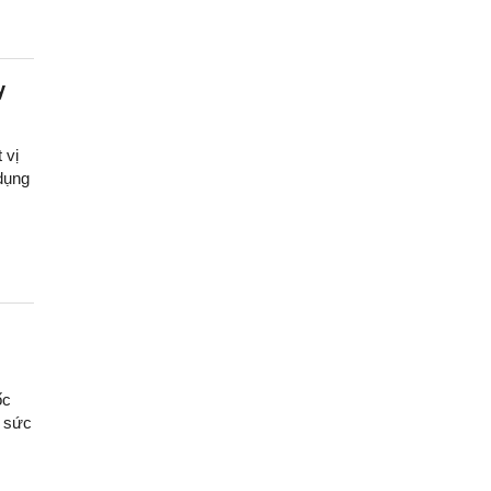
y
 vị
dụng
ốc
ổ sức