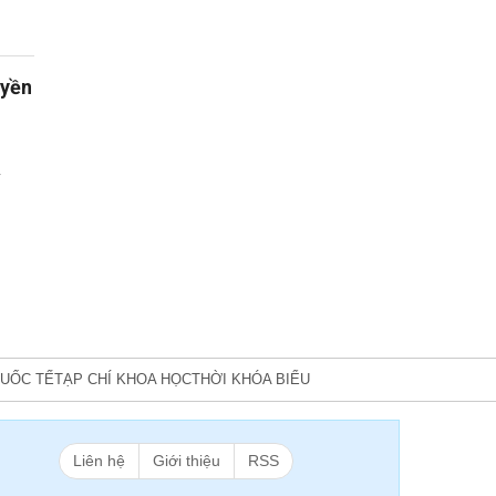
uyền
y
UỐC TẾ
TẠP CHÍ KHOA HỌC
THỜI KHÓA BIỂU
Liên hệ
Giới thiệu
RSS