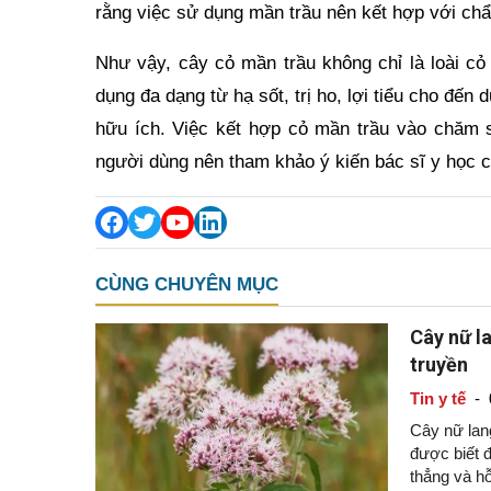
rằng việc sử dụng mần trầu nên kết hợp với chẩn
Như vậy, cây cỏ mần trầu không chỉ là loài cỏ
dụng đa dạng từ hạ sốt, trị ho, lợi tiểu cho đế
hữu ích. Việc kết hợp cỏ mần trầu vào chăm s
người dùng nên tham khảo ý kiến bác sĩ y học cổ
CÙNG CHUYÊN MỤC
Cây nữ la
truyền
Tin y tế
-
Cây nữ lang
được biết đ
thẳng và hỗ