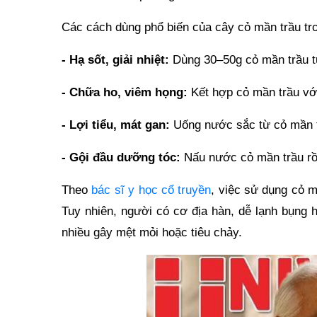
Các cách dùng phổ biến của cây cỏ mần trầu tr
-
Hạ sốt, giải nhiệt:
Dùng 30–50g cỏ mần trầu tư
-
Chữa ho, viêm họng:
Kết hợp cỏ mần trầu với
-
Lợi tiểu, mát gan:
Uống nước sắc từ cỏ mần tr
-
Gội đầu dưỡng tóc:
Nấu nước cỏ mần trầu rồi
Theo
bác sĩ y học cổ truyền
, việc sử dụng cỏ m
Tuy nhiên, người có cơ địa hàn, dễ lạnh bụng 
nhiều gây mệt mỏi hoặc tiêu chảy.