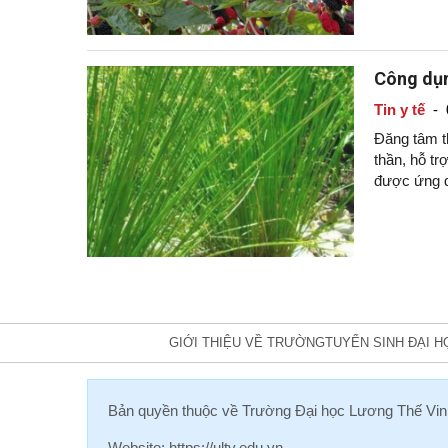
Công dụn
Tin y tế
-
Đăng tâm th
thần, hỗ tr
được ứng dụ
GIỚI THIỆU VỀ TRƯỜNG
TUYỂN SINH ĐẠI H
Bản quyền thuộc về
Trường Đại học Lương Thế Vin
Website:
https://ultv.edu.vn