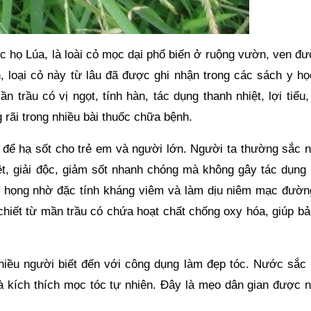
ộc họ Lúa, là loài cỏ mọc dại phổ biến ở ruộng vườn, ven đ
, loại cỏ này từ lâu đã được ghi nhận trong các sách y họ
 trầu có vị ngọt, tính hàn, tác dụng thanh nhiệt, lợi tiểu
 rãi trong nhiều bài thuốc chữa bệnh.
 để hạ sốt cho trẻ em và người lớn. Người ta thường sắc 
iệt, giải độc, giảm sốt nhanh chóng mà không gây tác dụng 
êm họng nhờ đặc tính kháng viêm và làm dịu niêm mạc đườn
 chiết từ mần trầu có chứa hoạt chất chống oxy hóa, giúp b
hiều người biết đến với công dụng làm đẹp tóc. Nước sắc
và kích thích mọc tóc tự nhiên. Đây là mẹo dân gian được n