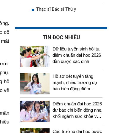
Thạc sĩ Bác sĩ Thú y
ường.
c cổ
TIN ĐỌC NHIỀU
, mát
Dữ liệu tuyển sinh hội tụ,
điểm chuẩn đại học 2026
dần được xác định
nước
phụ.
Hồ sơ xét tuyển tăng
g hô
mạnh, nhiều trường dự
báo biến động điểm
ảo vệ
chuẩn năm 2026
Điểm chuẩn đại học 2026
dự báo chỉ biến động nhẹ,
 mần
khối ngành sức khỏe vẫn
hiều
tiếp tục thu hút thí sinh
Các trường đại học bước