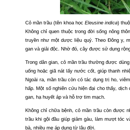
Cỏ mần trầu (tên khoa học
Eleusine indica
) thu
Không chỉ quen thuộc trong đời sống nông thôn
truyền như một dược liệu quý. Theo Đông y, mần
gan và giải độc. Nhờ đó, cây được sử dụng rộng
Trong dân gian, cỏ mần trầu thường được dùng
uống hoặc giã nát lấy nước cốt, giúp thanh nh
Ngoài ra, mần trầu còn có tác dụng trị ho, vi
hấp. Một số nghiên cứu hiện đại cho thấy, dịch
gan, hạ huyết áp và hỗ trợ tim mạch.
Không chỉ chữa bệnh, cỏ mần trầu còn được n
trầu khi gội đầu giúp giảm gàu, làm mượt tóc 
bà, nhiều mẹ áp dụng từ lâu đời.