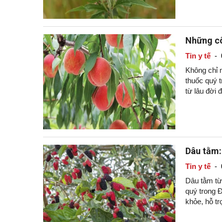
Những cô
Tin y tế
-
Không chỉ m
thuốc quý t
từ lâu đời 
Dâu tằm:
Tin y tế
-
Dâu tằm từ 
quý trong 
khỏe, hỗ t