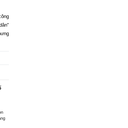
công
 dân”
hưng
ổ
òn
ăng