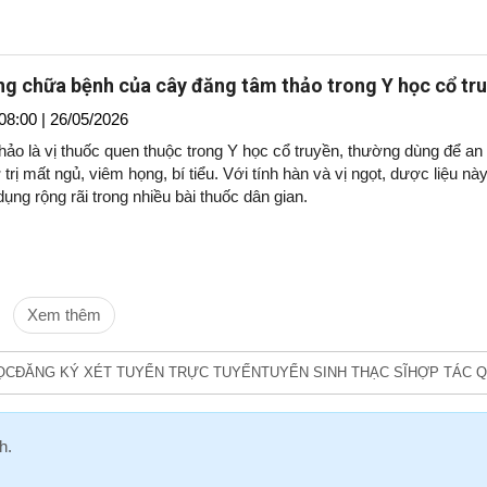
g chữa bệnh của cây đăng tâm thảo trong Y học cổ tr
08:00 | 26/05/2026
ảo là vị thuốc quen thuộc trong Y học cổ truyền, thường dùng để an
ợ trị mất ngủ, viêm họng, bí tiểu. Với tính hàn và vị ngọt, dược liệu nà
ng rộng rãi trong nhiều bài thuốc dân gian.
Xem thêm
ỌC
ĐĂNG KÝ XÉT TUYỂN TRỰC TUYẾN
TUYỂN SINH THẠC SĨ
HỢP TÁC Q
h
.