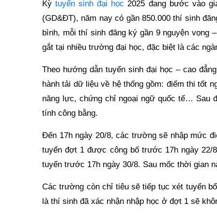
Kỳ
tuyển sinh đại học
2025 đang bước vào gia
(GD&ĐT), năm nay có gần 850.000 thí sinh đăng
bình, mỗi thí sinh đăng ký gần 9 nguyện vọng 
gắt tại nhiều trường đại học, đặc biệt là các ngà
Theo hướng dẫn tuyển sinh đại học – cao đẳng 
hành tải dữ liệu về hệ thống gồm: điểm thi tốt 
năng lực, chứng chỉ ngoại ngữ quốc tế… Sau đó
tính công bằng.
Đến 17h ngày 20/8, các trường sẽ nhập mức điể
tuyển đợt 1 được công bố trước 17h ngày 22/8,
tuyến trước 17h ngày 30/8. Sau mốc thời gian n
Các trường còn chỉ tiêu sẽ tiếp tục xét tuyển b
là thí sinh đã xác nhận nhập học ở đợt 1 sẽ kh