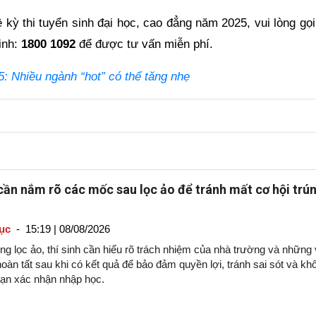
ề kỳ thi tuyển sinh đại học, cao đẳng năm 2025, vui lòng gọ
inh:
1800 1092
để được tư vấn miễn phí.
: Nhiều ngành “hot” có thể tăng nhẹ
 cần nắm rõ các mốc sau lọc ảo để tránh mất cơ hội trú
ục
-
15:19 | 08/08/2026
g lọc ảo, thí sinh cần hiểu rõ trách nhiệm của nhà trường và những 
oàn tất sau khi có kết quả để bảo đảm quyền lợi, tránh sai sót và kh
hạn xác nhận nhập học.