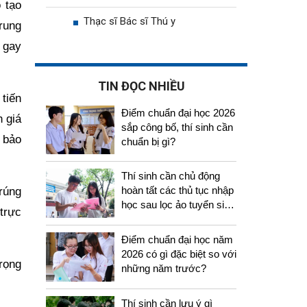
 tạo
Thạc sĩ Bác sĩ Thú y
rung
 gay
TIN ĐỌC NHIỀU
tiến
Điểm chuẩn đại học 2026
h giá
sắp công bố, thí sinh cần
 bảo
chuẩn bị gì?
Thí sinh cần chủ động
hoàn tất các thủ tục nhập
rúng
học sau lọc ảo tuyển sinh
trực
2026
Điểm chuẩn đại học năm
2026 có gì đặc biệt so với
trọng
những năm trước?
Thí sinh cần lưu ý gì