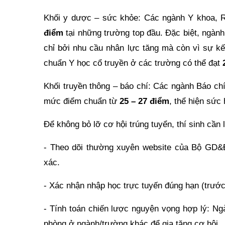
Khối y dược – sức khỏe: Các ngành Y khoa, R
điểm
tại những trường top đầu. Đặc biệt, ngành
chỉ bởi nhu cầu nhân lực tăng mà còn vì sự kế
chuẩn Y học cổ truyền ở các trường có thể đạt
Khối truyền thông – báo chí: Các ngành Báo ch
mức điểm chuẩn từ
25 – 27
điểm
, thể hiện sức 
Để không bỏ lỡ cơ hội trúng tuyển, thí sinh cần 
- Theo dõi thường xuyên website của Bộ GD&
xác.
- Xác nhận nhập học trực tuyến đúng hạn (trước
- Tính toán chiến lược nguyện vọng hợp lý: Ng
phòng ở ngành/trường khác để gia tăng cơ hội.