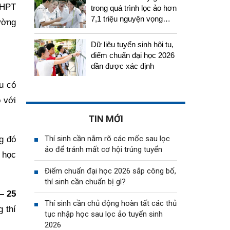
THPT
trong quá trình lọc ảo hơn
7,1 triệu nguyện vọng
ường
tuyển sinh 2026
Dữ liệu tuyển sinh hội tụ,
điểm chuẩn đại học 2026
dần được xác định
ầu có
 với
TIN MỚI
Thí sinh cần nắm rõ các mốc sau lọc
ng đó
ảo để tránh mất cơ hội trúng tuyển
 học
Điểm chuẩn đại học 2026 sắp công bố,
thí sinh cần chuẩn bị gì?
– 25
Thí sinh cần chủ động hoàn tất các thủ
 thí
tục nhập học sau lọc ảo tuyển sinh
2026