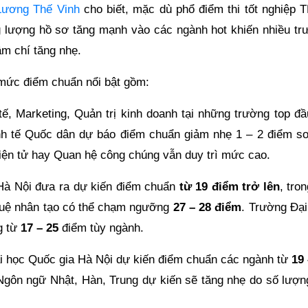
Lương Thế Vinh
cho biết, mặc dù phổ điểm thi tốt nghiệp 
 lượng hồ sơ tăng mạnh vào các ngành hot khiến nhiều tr
ậm chí tăng nhẹ.
mức điểm chuẩn nổi bật gồm:
 tế, Marketing, Quản trị kinh doanh tại những trường top đ
nh tế Quốc dân dự báo điểm chuẩn giảm nhẹ 1 – 2 điểm so
ện tử hay Quan hệ công chúng vẫn duy trì mức cao.
 Hà Nội đưa ra dự kiến điểm chuẩn
từ 19 điểm trở lên
, tro
 tuệ nhân tạo có thể chạm ngưỡng
27 – 28 điểm
. Trường Đại
g từ
17 – 25
điểm tùy ngành.
i học Quốc gia Hà Nội dự kiến điểm chuẩn các ngành từ
19 
Ngôn ngữ Nhật, Hàn, Trung dự kiến sẽ tăng nhẹ do số lượng