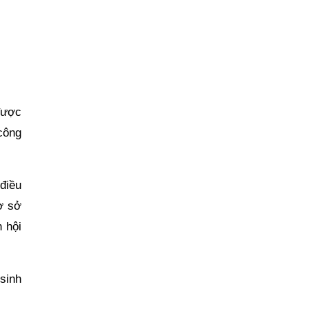
được
công
điều
ơ sở
n hội
 sinh