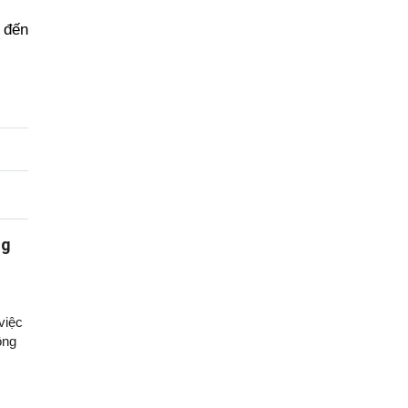
i đến
ng
việc
ông