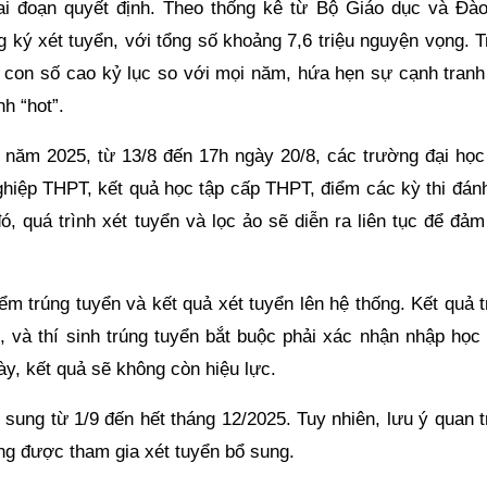
i đoạn quyết định. Theo thống kê từ Bộ Giáo dục và Đào
 ký xét tuyển, với tổng số khoảng 7,6 triệu nguyện vọng. T
– con số cao kỷ lục so với mọi năm, hứa hẹn sự cạnh tranh
nh “hot”.
năm 2025, từ 13/8 đến 17h ngày 20/8, các trường đại học 
nghiệp THPT, kết quả học tập cấp THPT, điểm các kỳ thi đán
, quá trình xét tuyển và lọc ảo sẽ diễn ra liên tục để đảm
m trúng tuyển và kết quả xét tuyển lên hệ thống. Kết quả t
 và thí sinh trúng tuyển bắt buộc phải xác nhận nhập học 
ày, kết quả sẽ không còn hiệu lực.
ổ sung từ 1/9 đến hết tháng 12/2025. Tuy nhiên, lưu ý quan 
ông được tham gia xét tuyển bổ sung.