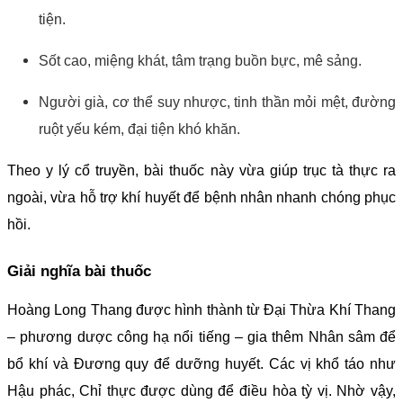
tiện.
Sốt cao, miệng khát, tâm trạng buồn bực, mê sảng.
Người già, cơ thể suy nhược, tinh thần mỏi mệt, đường
ruột yếu kém, đại tiện khó khăn.
Theo y lý cổ truyền, bài thuốc này vừa giúp trục tà thực ra
ngoài, vừa hỗ trợ khí huyết để bệnh nhân nhanh chóng phục
hồi.
Giải nghĩa bài thuốc
Hoàng Long Thang được hình thành từ Đại Thừa Khí Thang
– phương dược công hạ nổi tiếng – gia thêm Nhân sâm để
bổ khí và Đương quy để dưỡng huyết. Các vị khổ táo như
Hậu phác, Chỉ thực được dùng để điều hòa tỳ vị. Nhờ vậy,