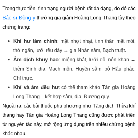
Trong thực tiễn, tình trạng người bệnh rất đa dạng, do đó các
Bác sĩ Đông y
thường gia giảm Hoàng Long Thang tùy theo
chứng trạng:
Khí hư làm chính
: mặt nhợt nhạt, tinh thần mệt mỏi,
thở ngắn, lưỡi rêu dày → gia Nhân sâm, Bạch truật.
Âm dịch khuy hao
: miệng khát, lưỡi đỏ, nôn khan →
thêm Sinh địa, Mạch môn, Huyền sâm; bỏ Hậu phác,
Chỉ thực.
Khí và âm đều hư
: có thể tham khảo Tân gia Hoàng
Long Thang – kết hợp sâm, địa, Đương quy.
Ngoài ra, các bài thuốc phụ phương như Tăng dịch Thừa khí
thang hay Tần gia Hoàng Long Thang cũng được phát triển
từ nguyên tắc này, mở rộng ứng dụng trên nhiều chứng bệnh
khác nhau.