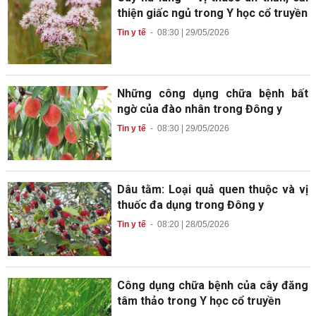
thiện giấc ngủ trong Y học cổ truyền
Tin y tế
-
08:30 | 29/05/2026
Những công dụng chữa bệnh bất
ngờ của đào nhân trong Đông y
Tin y tế
-
08:30 | 29/05/2026
Dâu tằm: Loại quả quen thuộc và vị
thuốc đa dụng trong Đông y
Tin y tế
-
08:20 | 28/05/2026
Công dụng chữa bệnh của cây đăng
tâm thảo trong Y học cổ truyền