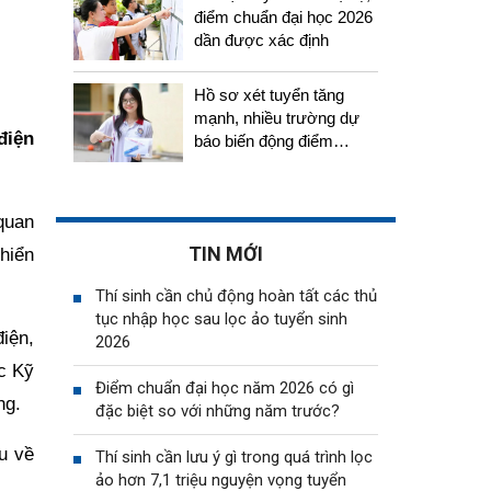
điểm chuẩn đại học 2026
dần được xác định
Hồ sơ xét tuyển tăng
mạnh, nhiều trường dự
điện
báo biến động điểm
chuẩn năm 2026
quan
TIN MỚI
khiển
Thí sinh cần chủ động hoàn tất các thủ
tục nhập học sau lọc ảo tuyển sinh
điện,
2026
c Kỹ
Điểm chuẩn đại học năm 2026 có gì
ng.
đặc biệt so với những năm trước?
u về
Thí sinh cần lưu ý gì trong quá trình lọc
ảo hơn 7,1 triệu nguyện vọng tuyển