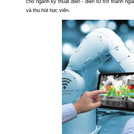
cho ngành kỹ thuật điện - điện tử trở thành n
và thu hút học viên.