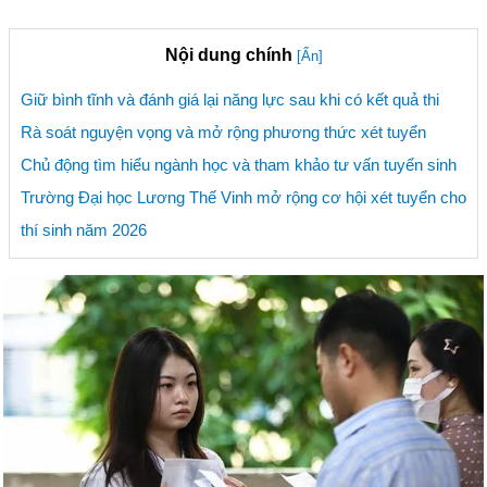
Nội dung chính
[Ẩn]
Giữ bình tĩnh và đánh giá lại năng lực sau khi có kết quả thi
Rà soát nguyện vọng và mở rộng phương thức xét tuyển
Chủ động tìm hiểu ngành học và tham khảo tư vấn tuyển sinh
Trường Đại học Lương Thế Vinh mở rộng cơ hội xét tuyển cho
thí sinh năm 2026