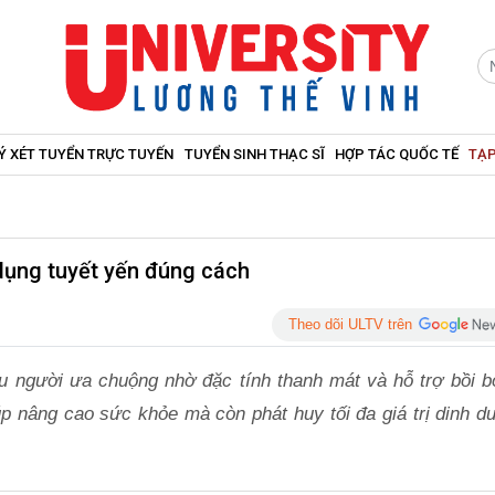
Ý XÉT TUYỂN TRỰC TUYẾN
TUYỂN SINH THẠC SĨ
HỢP TÁC QUỐC TẾ
TẠP
dụng tuyết yến đúng cách
Theo dõi ULTV trên
u người ưa chuộng nhờ đặc tính thanh mát và hỗ trợ bồi b
úp nâng cao sức khỏe mà còn phát huy tối đa giá trị dinh d