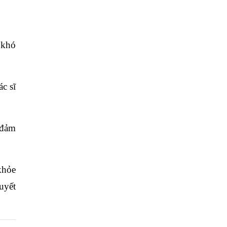
 khó
c sĩ
 đảm
khỏe
uyết