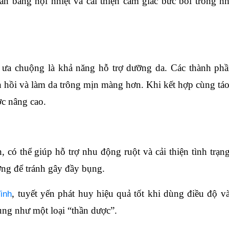
ân bằng nội nhiệt và cải thiện cảm giác bức bối trong n
 ưa chuộng là khả năng hỗ trợ dưỡng da. Các thành phầ
n hồi và làm da trông mịn màng hơn. Khi kết hợp cùng táo
ợc nâng cao.
, có thể giúp hỗ trợ nhu động ruột và cải thiện tình trạng
ợng để tránh gây đầy bụng.
, tuyết yến phát huy hiệu quả tốt khi dùng điều độ và
inh
ụng như một loại “thần dược”.