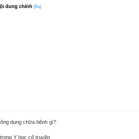
ội dung chính
[Ẩn]
công dụng chữa bệnh gì?
 trong Y học cổ truyền