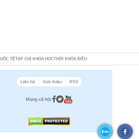
y
UỐC TẾ
TẠP CHÍ KHOA HỌC
THỜI KHÓA BIỂU
Liên hệ
Giới thiệu
RSS
Mạng xã hội: