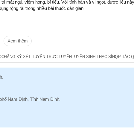
ợ trị mất ngủ, viêm họng, bí tiểu. Với tính hàn và vị ngọt, dược liệu nà
ng rộng rãi trong nhiều bài thuốc dân gian.
Xem thêm
ỌC
ĐĂNG KÝ XÉT TUYỂN TRỰC TUYẾN
TUYỂN SINH THẠC SĨ
HỢP TÁC Q
h
.
hố Nam Định, Tỉnh Nam Định.