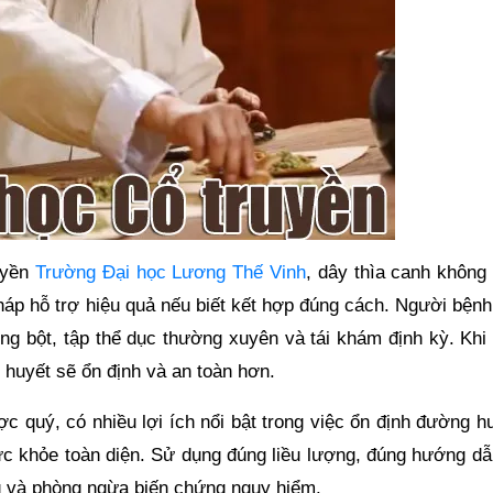
uyền
Trường Đại học Lương Thế Vinh
, dây thìa canh không
pháp hỗ trợ hiệu quả nếu biết kết hợp đúng cách. Người bện
ng bột, tập thể dục thường xuyên và tái khám định kỳ. Khi 
 huyết sẽ ổn định và an toàn hơn.
ợc quý, có nhiều lợi ích nổi bật trong việc ổn định đường h
sức khỏe toàn diện. Sử dụng đúng liều lượng, đúng hướng dẫ
g và phòng ngừa biến chứng nguy hiểm.