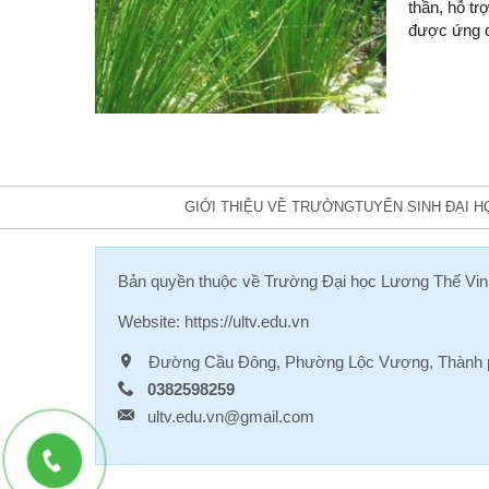
thần, hỗ tr
được ứng dụ
GIỚI THIỆU VỀ TRƯỜNG
TUYỂN SINH ĐẠI H
Bản quyền thuộc về
Trường Đại học Lương Thế Vin
Website:
https://ultv.edu.vn
Đường Cầu Đông, Phường Lộc Vượng, Thành p
0382598259
ultv.edu.vn@gmail.com