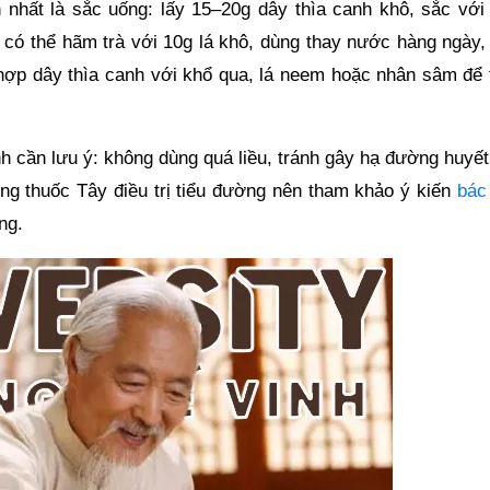
 nhất là sắc uống: lấy 15–20g dây thìa canh khô, sắc với 1
, có thể hãm trà với 10g lá khô, dùng thay nước hàng ngày,
t hợp dây thìa canh với khổ qua, lá neem hoặc nhân sâm để 
nh cần lưu ý: không dùng quá liều, tránh gây hạ đường huyế
ng thuốc Tây điều trị tiểu đường nên tham khảo ý kiến
bác
ng.