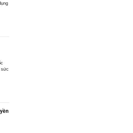
dụng
ốc
ổ sức
uyền