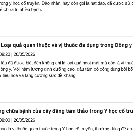
rong y học cổ truyền. Đào nhân, hay còn gọi là hạt đào, đã được sử 
để chữa trị nhiều bệnh.
 Loại quả quen thuộc và vị thuốc đa dụng trong Đông y
08:20 | 28/05/2026
lâu đã được biết đến không chỉ là loại quả ngọt mát mà còn là vị thu
Đông y. Với hàm lượng dinh dưỡng cao, dâu tằm có công dụng bồi b
rợ tiêu hóa và tăng cường sức đề kháng.
g chữa bệnh của cây đăng tâm thảo trong Y học cổ tr
08:00 | 26/05/2026
ảo là vị thuốc quen thuộc trong Y học cổ truyền, thường dùng để an