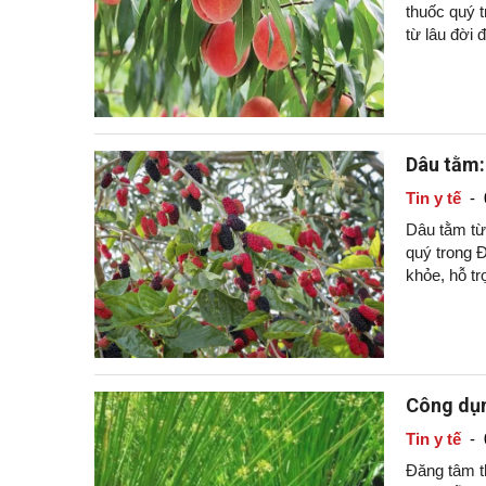
thuốc quý t
từ lâu đời 
Dâu tằm:
Tin y tế
-
Dâu tằm từ 
quý trong 
khỏe, hỗ t
Công dụn
Tin y tế
-
Đăng tâm th