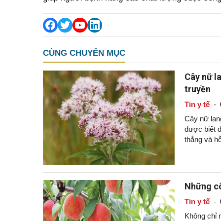
CÙNG CHUYÊN MỤC
Cây nữ la
truyền
Tin y tế
-
Cây nữ lang
được biết đ
thẳng và hỗ
Những cô
Tin y tế
-
Không chỉ m