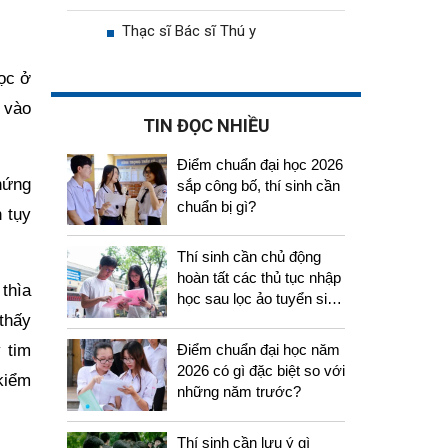
Thạc sĩ Bác sĩ Thú y
mọc ở
 vào
TIN ĐỌC NHIỀU
Điểm chuẩn đại học 2026
hứng
sắp công bố, thí sinh cần
chuẩn bị gì?
 tụy
Thí sinh cần chủ động
hoàn tất các thủ tục nhập
thìa
học sau lọc ảo tuyển sinh
 thấy
2026
 tim
Điểm chuẩn đại học năm
2026 có gì đặc biệt so với
kiểm
những năm trước?
Thí sinh cần lưu ý gì