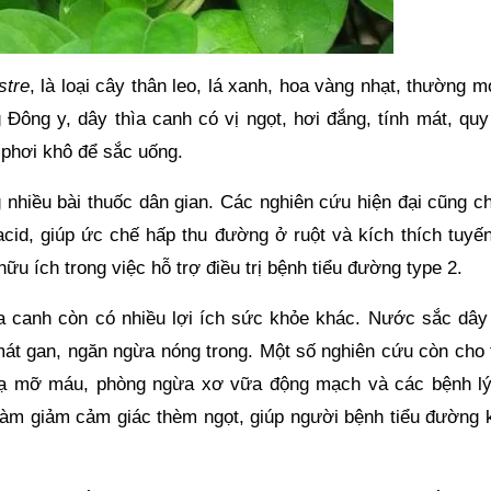
stre
, là loại cây thân leo, lá xanh, hoa vàng nhạt, thường 
 Đông y, dây thìa canh có vị ngọt, hơi đắng, tính mát, quy
 phơi khô để sắc uống.
 nhiều bài thuốc dân gian. Các nghiên cứu hiện đại cũng c
id, giúp ức chế hấp thu đường ở ruột và kích thích tuyến
 hữu ích trong việc hỗ trợ điều trị bệnh tiểu đường type 2.
a canh còn có nhiều lợi ích sức khỏe khác. Nước sắc dây 
rợ mát gan, ngăn ngừa nóng trong. Một số nghiên cứu còn cho
 hạ mỡ máu, phòng ngừa xơ vữa động mạch và các bệnh lý
n làm giảm cảm giác thèm ngọt, giúp người bệnh tiểu đường 