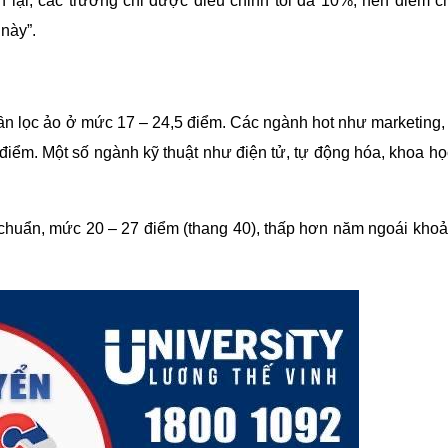
n lại, các trường chỉ được điều chỉnh tối đa 10%, nên điểm 
này”.
 lọc ảo ở mức 17 – 24,5 điểm. Các ngành hot như marketing,
 điểm. Một số ngành kỹ thuật như điện tử, tự động hóa, khoa h
chuẩn, mức 20 – 27 điểm (thang 40), thấp hơn năm ngoái kho