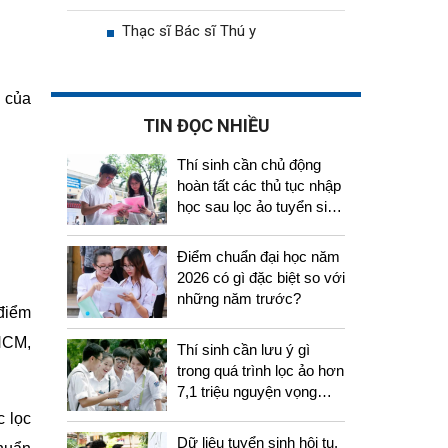
Thạc sĩ Bác sĩ Thú y
 của
TIN ĐỌC NHIỀU
Thí sinh cần chủ động
hoàn tất các thủ tục nhập
học sau lọc ảo tuyển sinh
2026
Điểm chuẩn đại học năm
2026 có gì đặc biệt so với
những năm trước?
 điểm
.HCM,
Thí sinh cần lưu ý gì
trong quá trình lọc ảo hơn
7,1 triệu nguyện vọng
tuyển sinh 2026
c lọc
Dữ liệu tuyển sinh hội tụ,