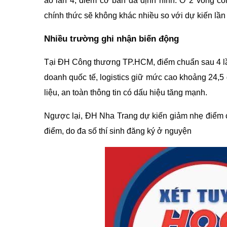
ảo lần 4, điểm cơ bản đã định hình. Ở 2 vòng cò
chính thức sẽ không khác nhiều so với dự kiến lần 
Nhiều trường ghi nhận biến động
Tại ĐH Công thương TP.HCM, điểm chuẩn sau 4 lần
doanh quốc tế, logistics giữ mức cao khoảng 24,5
liệu, an toàn thông tin có dấu hiệu tăng mạnh.
Ngược lại, ĐH Nha Trang dự kiến giảm nhẹ điểm 
điểm, do đa số thí sinh đăng ký ở nguyện