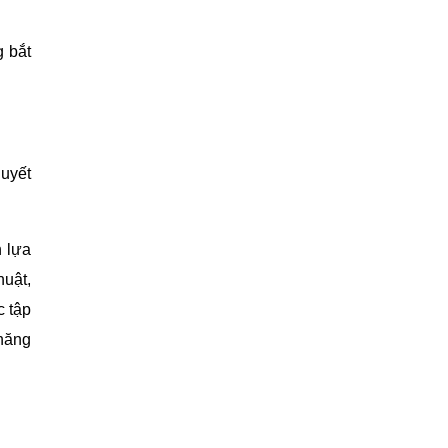
g bắt
quyết
h lựa
huật,
c tập
 năng