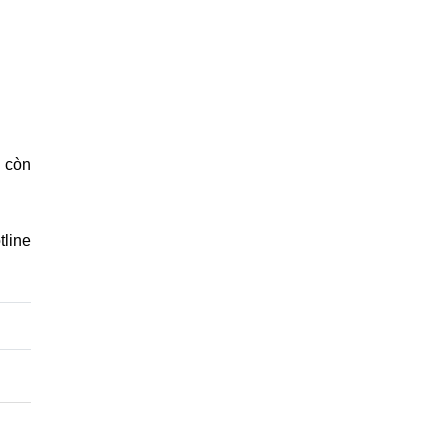
à còn
tline