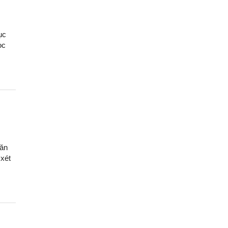
ục
ọc
oăn
 xét