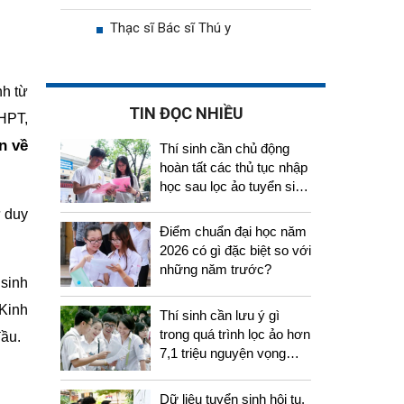
Thạc sĩ Bác sĩ Thú y
nh từ
TIN ĐỌC NHIỀU
THPT,
n về
Thí sinh cần chủ động
hoàn tất các thủ tục nhập
học sau lọc ảo tuyển sinh
2026
ư duy
Điểm chuẩn đại học năm
2026 có gì đặc biệt so với
những năm trước?
 sinh
 Kinh
Thí sinh cần lưu ý gì
trong quá trình lọc ảo hơn
đầu.
7,1 triệu nguyện vọng
tuyển sinh 2026
Dữ liệu tuyển sinh hội tụ,