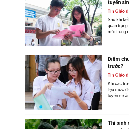
tuyển si
Tin Giáo d
Sau khi kết
quan trọng
mới trong 
Điểm chu
trước?
Tin Giáo d
Khi các trư
liệu mức đ
tuyển sẽ ả
Thí sinh 