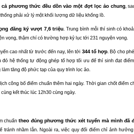
t cả phương thức đều dồn vào một đợt lọc ảo chung
, sa
thống phải xử lý một khối lượng dữ liệu khổng lồ.
ọng đăng ký vượt 7,6 triệu
. Trung bình mỗi thí sinh có kho
ện vọng, thậm chí có trường hợp kỷ lục tới 231 nguyện vọng.
344 tổ hợp
yển cao nhất từ trước đến nay, lên tới
. Bộ cho phé
 đó hệ thống tự động ghép tổ hợp tối ưu để thí sinh đạt điể
làm tăng độ phức tạp của quy trình lọc ảo.
i lịch công bố điểm chuẩn thêm hai ngày. Thời gian chốt điểm 
i cùng kết thúc lúc 12h30 cùng ngày.
theo đúng phương thức xét tuyển mà mình đã 
iểm chuẩn
để tránh nhầm lẫn. Ngoài ra, việc quy đổi điểm chỉ ảnh hưởn