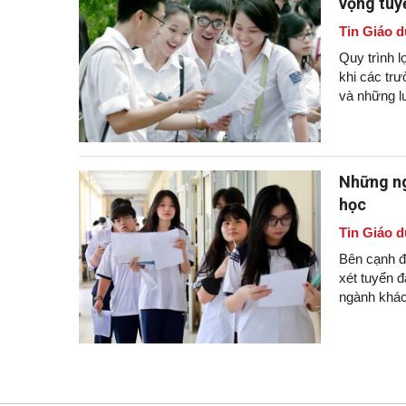
vọng tuy
Tin Giáo d
Quy trình l
khi các tr
và những lư
Những ng
học
Tin Giáo d
Bên cạnh đ
xét tuyển đ
ngành khác 
kiện học lự