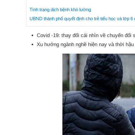
Tình trạng dịch bệnh khó lường
UBND thành phố quyết định cho trẻ tiểu học và lớp 6 q
Covid -19: thay đổi cái nhìn về chuyển đổi 
Xu hướng ngành nghề hiện nay và thời hậu