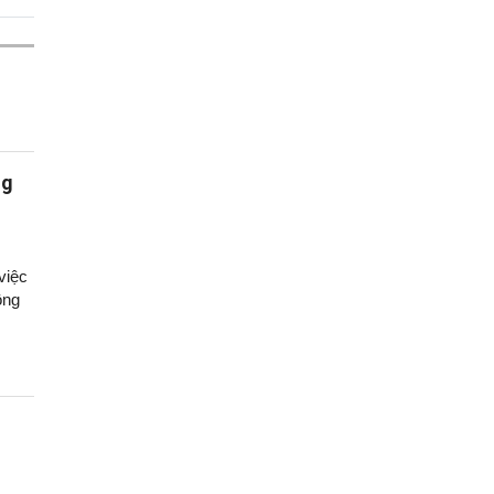
ng
việc
ông