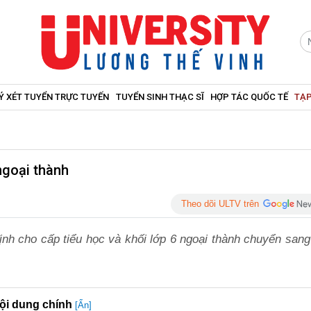
Ý XÉT TUYỂN TRỰC TUYẾN
TUYỂN SINH THẠC SĨ
HỢP TÁC QUỐC TẾ
TẠP
ngoại thành
Theo dõi ULTV trên
h cho cấp tiểu học và khối lớp 6 ngoại thành chuyển sang
ội dung chính
[Ẩn]