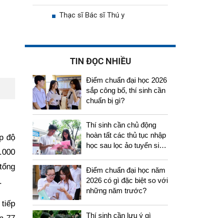
Thạc sĩ Bác sĩ Thú y
TIN ĐỌC NHIỀU
Điểm chuẩn đại học 2026
sắp công bố, thí sinh cần
chuẩn bị gì?
Thí sinh cần chủ động
hoàn tất các thủ tục nhập
p độ
học sau lọc ảo tuyển sinh
.000
2026
tổng
Điểm chuẩn đại học năm
2026 có gì đặc biệt so với
.
những năm trước?
 tiếp
Thí sinh cần lưu ý gì