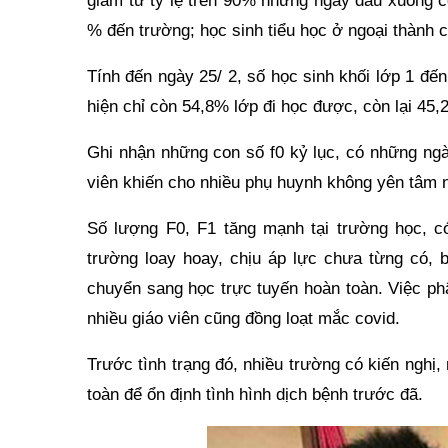
giảm từ tỷ lệ trên 90% những ngày đầu xuống cò
% đến trường; học sinh tiểu học ở ngoại thành 
Tính đến ngày 25/ 2, số học sinh khối lớp 1 đến 
hiện chỉ còn 54,8% lớp đi học được, còn lại 45,
Ghi nhận những con số f0 kỷ lục, có những ngà
viên khiến cho nhiều phụ huynh không yên tâm 
Số lượng F0, F1 tăng mạnh tại trường học, c
trường loay hoay, chịu áp lực chưa từng có, b
chuyển sang học trực tuyến hoàn toàn. Việc ph
nhiều giáo viên cũng đồng loạt mắc covid.
Trước tình trạng đó, nhiều trường có kiến nghị
toàn để ổn định tình hình dịch bệnh trước đã.