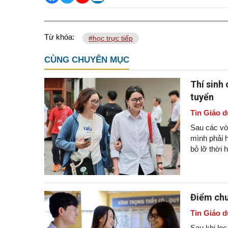
Từ khóa:
#học trực tiếp
CÙNG CHUYÊN MỤC
Thí sinh
tuyển
Tin Giáo d
Sau các vòn
mình phải h
bỏ lỡ thời 
Điểm chu
Tin Giáo d
Sau khi lọ