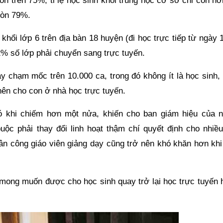
n trên 75%; tỉ lệ học sinh khối trung học cơ sở chỉ còn hơ
còn 79%.
khổi lớp 6 trên địa bàn 18 huyện (đi học trực tiếp từ ngày 
2% số lớp phải chuyển sang trực tuyến.
y chạm mốc trên 10.000 ca, trong đó không ít là học sinh, 
nên cho con ở nhà học trực tuyến.
ó khi chiếm hơn một nửa, khiến cho ban giám hiệu của n
uộc phải thay đổi linh hoạt thậm chí quyết định cho nhiều
ân công giáo viên giảng dạy cũng trở nên khó khăn hơn khi
, mong muốn được cho học sinh quay trở lại học trực tuyến 