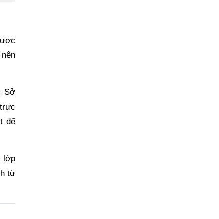
được
t nên
c Sở
 trực
t để
 lớp
nh từ