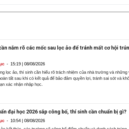
 cần nắm rõ các mốc sau lọc ảo để tránh mất cơ hội trú
ục
-
15:19 | 08/08/2026
g lọc ảo, thí sinh cần hiểu rõ trách nhiệm của nhà trường và những 
oàn tất sau khi có kết quả để bảo đảm quyền lợi, tránh sai sót và kh
hạn xác nhận nhập học.
ẩn đại học 2026 sắp công bố, thí sinh cần chuẩn bị gì?
ục
-
10:54 | 08/08/2026
c ảo kết thúc, các trường sẽ công bố điểm chuẩn và danh sách trúng