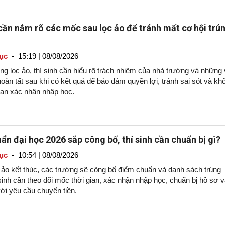
 cần nắm rõ các mốc sau lọc ảo để tránh mất cơ hội trú
ục
-
15:19 | 08/08/2026
g lọc ảo, thí sinh cần hiểu rõ trách nhiệm của nhà trường và những 
oàn tất sau khi có kết quả để bảo đảm quyền lợi, tránh sai sót và kh
hạn xác nhận nhập học.
ẩn đại học 2026 sắp công bố, thí sinh cần chuẩn bị gì?
ục
-
10:54 | 08/08/2026
c ảo kết thúc, các trường sẽ công bố điểm chuẩn và danh sách trúng
sinh cần theo dõi mốc thời gian, xác nhận nhập học, chuẩn bị hồ sơ 
ới yêu cầu chuyển tiền.