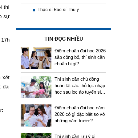
 thí
Thạc sĩ Bác sĩ Thú y
o sự
TIN ĐỌC NHIỀU
 17h
Điểm chuẩn đại học 2026
sắp công bố, thí sinh cần
chuẩn bị gì?
 xét
Thí sinh cần chủ động
hoàn tất các thủ tục nhập
 đại
học sau lọc ảo tuyển sinh
2026
Điểm chuẩn đại học năm
ư:
2026 có gì đặc biệt so với
những năm trước?
Thí sinh cần lưu ý gì