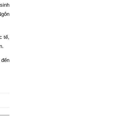
sinh
Ngôn
c tế,
n.
i đến