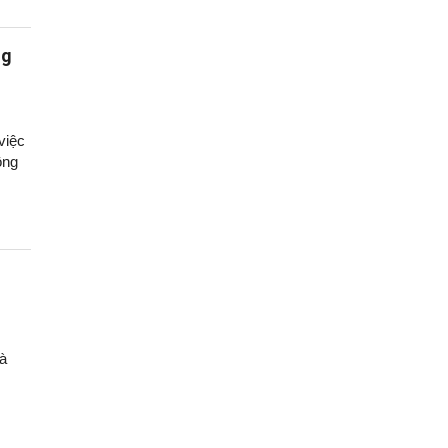
ng
việc
ông
và