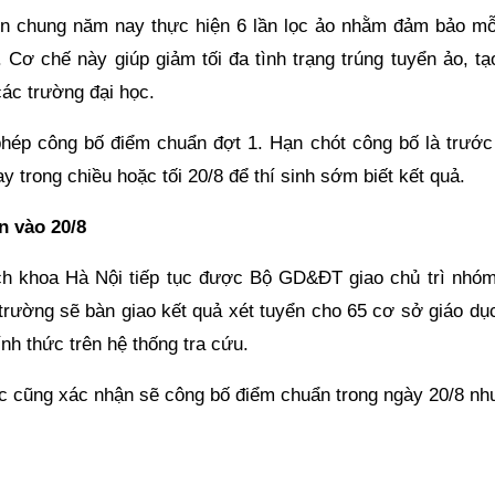
ển chung năm nay thực hiện 6 lần lọc ảo nhằm đảm bảo mỗi
 Cơ chế này giúp giảm tối đa tình trạng trúng tuyển ảo, tạ
ác trường đại học.
hép công bố điểm chuẩn đợt 1. Hạn chót công bố là trước
 trong chiều hoặc tối 20/8 để thí sinh sớm biết kết quả.
n vào 20/8
h khoa Hà Nội tiếp tục được Bộ GD&ĐT giao chủ trì nhóm
trường sẽ bàn giao kết quả xét tuyển cho 65 cơ sở giáo dục
h thức trên hệ thống tra cứu.
ọc cũng xác nhận sẽ công bố điểm chuẩn trong ngày 20/8 nh