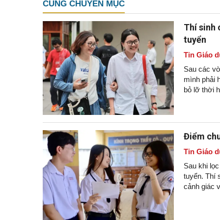
CÙNG CHUYÊN MỤC
Thí sinh
tuyển
Tin Giáo d
Sau các vòn
mình phải h
bỏ lỡ thời 
Điểm chu
Tin Giáo d
Sau khi lọ
tuyển. Thí 
cảnh giác v