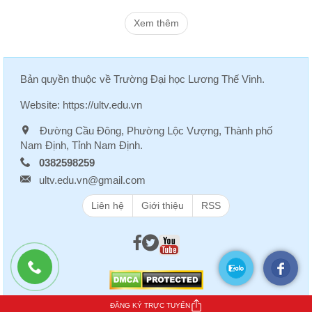
Xem thêm
Bản quyền thuộc về
Trường Đại học Lương Thế Vinh
.
Website:
https://ultv.edu.vn
Đường Cầu Đông, Phường Lộc Vượng, Thành phố
Nam Định, Tỉnh Nam Định.
0382598259
ultv.edu.vn@gmail.com
Liên hệ
Giới thiệu
RSS
ĐĂNG KÝ TRỰC TUYẾN