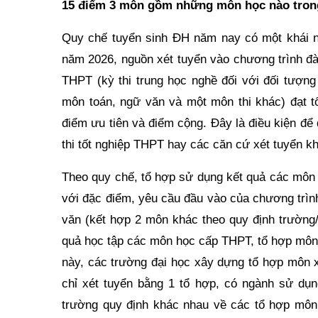
15 điểm 3 môn gồm những môn học nào trong
Quy chế tuyển sinh ĐH năm nay có một khái ni
năm 2026, nguồn xét tuyển vào chương trình đào
THPT (kỳ thi trung học nghề đối với đối tượng
môn toán, ngữ văn và một môn thi khác) đạt t
điểm ưu tiên và điểm cộng. Đây là điều kiện để
thi tốt nghiệp THPT hay các căn cứ xét tuyển k
Theo quy chế, tổ hợp sử dụng kết quả các môn 
với đặc điểm, yêu cầu đầu vào của chương trìn
văn (kết hợp 2 môn khác theo quy định trường/
quả học tập các môn học cấp THPT, tổ hợp môn 
này, các trường đại học xây dựng tổ hợp môn x
chỉ xét tuyển bằng 1 tổ hợp, có ngành sử dụ
trường quy định khác nhau về các tổ hợp môn 