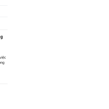
ng
việc
ông