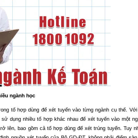
iều ngành học
trong tổ hợp dùng để xét tuyển vào từng ngành cụ thể. Với
hể sử dụng nhiều tổ hợp khác nhau để xét tuyển vào một ng
trở lên, bao gồm cả tổ hợp dùng để xét trúng tuyển. Tuy nh
 định nguồn xét tuyển của Bộ GD-ĐT, không phải điểm sàn