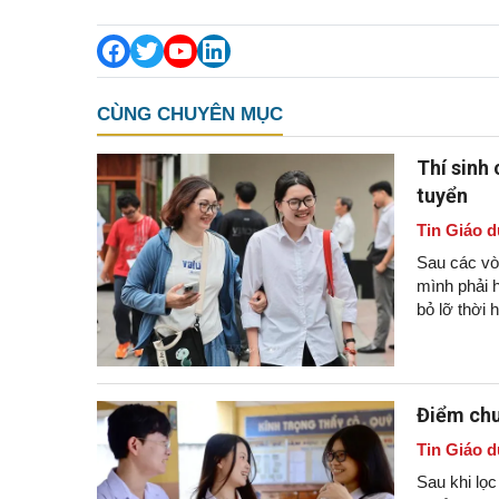
CÙNG CHUYÊN MỤC
Thí sinh
tuyển
Tin Giáo d
Sau các vòn
mình phải h
bỏ lỡ thời 
Điểm chu
Tin Giáo d
Sau khi lọ