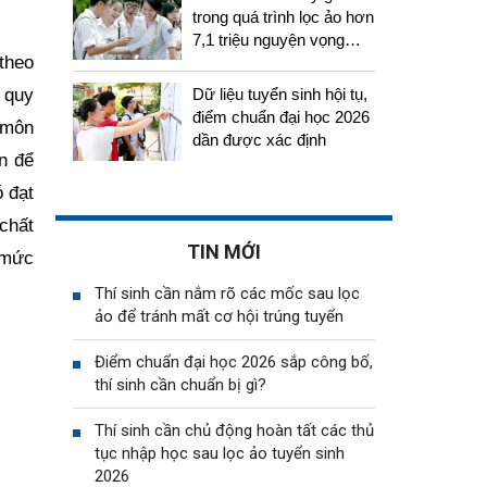
trong quá trình lọc ảo hơn
7,1 triệu nguyện vọng
theo
tuyển sinh 2026
 quy
Dữ liệu tuyển sinh hội tụ,
điểm chuẩn đại học 2026
 môn
dần được xác định
ện để
ó đạt
chất
TIN MỚI
 mức
Thí sinh cần nắm rõ các mốc sau lọc
ảo để tránh mất cơ hội trúng tuyển
Điểm chuẩn đại học 2026 sắp công bố,
thí sinh cần chuẩn bị gì?
Thí sinh cần chủ động hoàn tất các thủ
tục nhập học sau lọc ảo tuyển sinh
2026