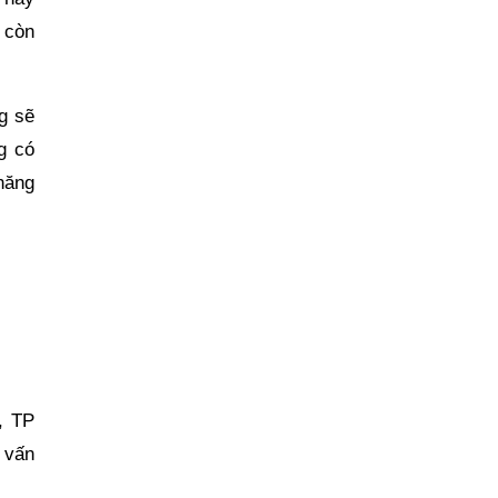
 còn
g sẽ
g có
 năng
, TP
 vấn