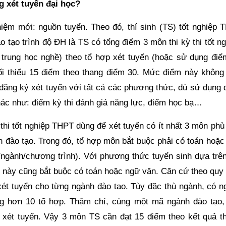
 xét tuyển đại học?
ệm mới: nguồn tuyển. Theo đó, thí sinh (TS) tốt nghiệp 
 tạo trình độ ĐH là TS có tổng điểm 3 môn thi kỳ thi tốt n
 trung học nghề) theo tổ hợp xét tuyển (hoặc sử dụng điểm
ối thiểu 15 điểm theo thang điểm 30. Mức điểm này không 
 đăng ký xét tuyển với tất cả các phương thức, dù sử dụng 
hác như: điểm kỳ thi đánh giá năng lực, điểm học bạ…
thi tốt nghiệp THPT dùng để xét tuyển có ít nhất 3 môn phù
h đào tạo. Trong đó, tổ hợp môn bắt buộc phải có toán hoặc
ngành/chương trình). Với phương thức tuyển sinh dựa trên
này cũng bắt buộc có toán hoặc ngữ văn. Căn cứ theo quy 
ét tuyển cho từng ngành đào tạo. Tùy đặc thù ngành, có n
ng hơn 10 tổ hợp. Thậm chí, cùng một mã ngành đào tạo,
xét tuyển. Vậy 3 môn TS cần đạt 15 điểm theo kết quả thi