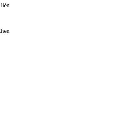
liên
then