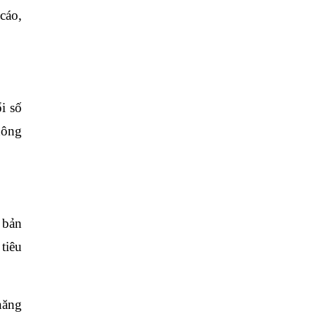
cáo,
i số
hông
 bản
tiêu
năng