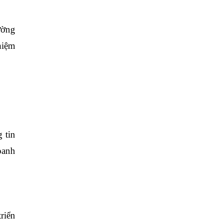
ường
hiệm
 tin
oanh
riển