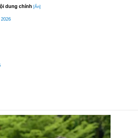
ội dung chính
[Ẩn]
c 2026
6