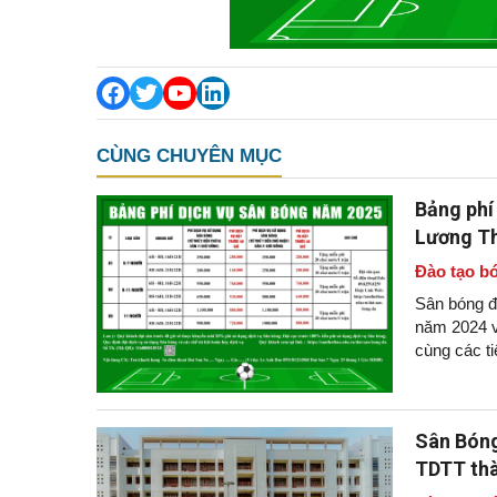
CÙNG CHUYÊN MỤC
Bảng phí
Lương Th
Đào tạo bó
Sân bóng đ
năm 2024 v
cùng các ti
Sân Bóng
TDTT th