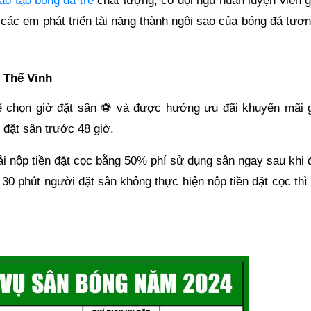
ào tạo bóng đá trẻ
chất lượng, có đội ngũ huấn luyện viên g
 các em phát triển tài năng thành ngôi sao của bóng đá tươn
 Thế Vinh
 chọn giờ đặt sân ⚽️ và được hưởng ưu đãi khuyến mãi 
 đặt sân trước 48 giờ.
hải nộp tiền đặt cọc bằng 50% phí sử dụng sân ngay sau khi
 30 phút người đặt sân không thực hiện nộp tiền đặt cọc thì