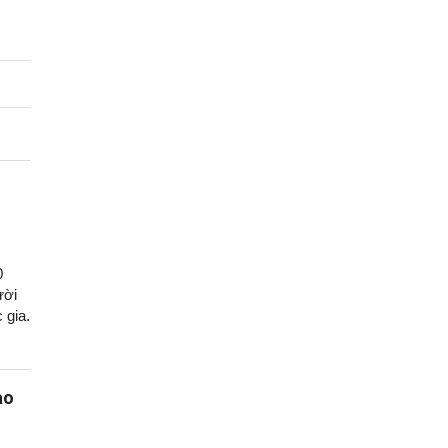
0
ười
 gia.
ào