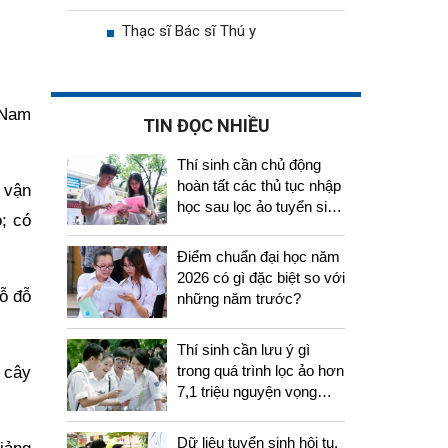
Thạc sĩ Bác sĩ Thú y
 Nam
TIN ĐỌC NHIỀU
Thí sinh cần chủ động
hoàn tất các thủ tục nhập
 vận
học sau lọc ảo tuyển sinh
; có
2026
Điểm chuẩn đại học năm
2026 có gì đặc biệt so với
hỗ đỗ
những năm trước?
Thí sinh cần lưu ý gì
trong quá trình lọc ảo hơn
 cây
7,1 triệu nguyện vọng
tuyển sinh 2026
Dữ liệu tuyển sinh hội tụ,