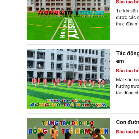
Đào tạo bó
Từ khi sân
được các c
thúc đẩy m
Thành Nam
Tác động
em
Đào tạo bó
Mặt sân bó
hưởng trực
tác động nh
Con đườn
Đào tạo bó