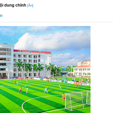
ội dung chính
[Ẩn]
nh