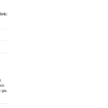
ink:
0
ười
 gia.