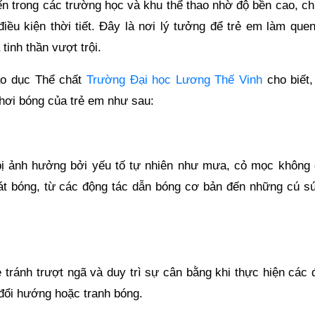
n trong các trường học và khu thể thao nhờ độ bền cao, chi
điều kiện thời tiết. Đây là nơi lý tưởng để trẻ em làm que
tinh thần vượt trội.
áo dục Thể chất
Trường Đại học Lương Thế Vinh
cho biết,
hơi bóng của trẻ em như sau:
bị ảnh hưởng bởi yếu tố tự nhiên như mưa, cỏ mọc không 
oát bóng, từ các động tác dẫn bóng cơ bản đến những cú sú
ẻ tránh trượt ngã và duy trì sự cân bằng khi thực hiện các
 đổi hướng hoặc tranh bóng.