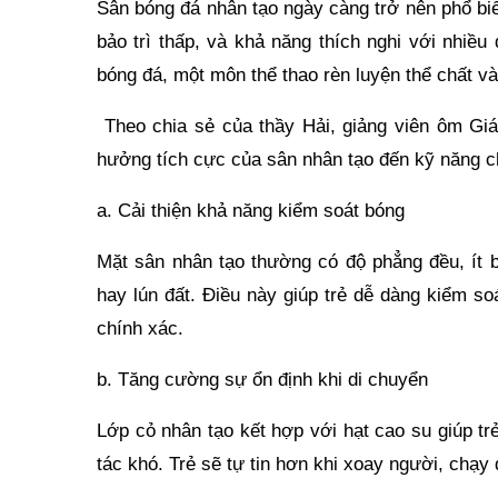
Sân bóng đá nhân tạo ngày càng trở nên phổ biế
bảo trì thấp, và khả năng thích nghi với nhiều 
bóng đá, một môn thể thao rèn luyện thể chất và 
Theo chia sẻ của thầy Hải, giảng viên ôm Gi
hưởng tích cực của sân nhân tạo đến kỹ năng c
a. Cải thiện khả năng kiểm soát bóng
Mặt sân nhân tạo thường có độ phẳng đều, ít 
hay lún đất. Điều này giúp trẻ dễ dàng kiểm s
chính xác.
b. Tăng cường sự ổn định khi di chuyển
Lớp cỏ nhân tạo kết hợp với hạt cao su giúp tr
tác khó. Trẻ sẽ tự tin hơn khi xoay người, chạy