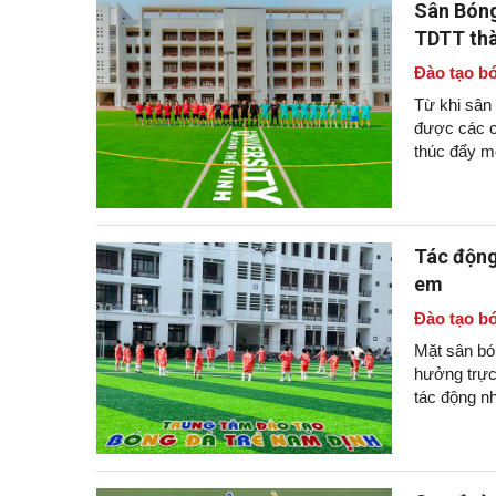
Sân Bóng
TDTT th
Đào tạo bó
Từ khi sân
được các c
thúc đẩy m
Thành Nam
Tác động
em
Đào tạo bó
Mặt sân bó
hưởng trực
tác động nh