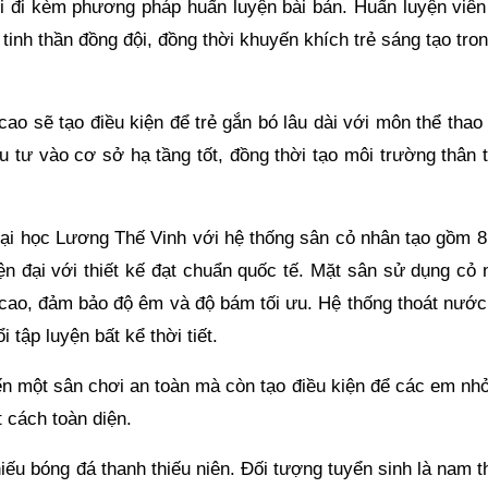
hi đi kèm phương pháp huấn luyện bài bản. Huấn luyện viên
 tinh thần đồng đội, đồng thời khuyến khích trẻ sáng tạo tron
ao sẽ tạo điều kiện để trẻ gắn bó lâu dài với môn thể thao
u tư vào cơ sở hạ tầng tốt, đồng thời tạo môi trường thân 
i học Lương Thế Vinh với hệ thống sân cỏ nhân tạo gồm 8
ện đại với thiết kế đạt chuẩn quốc tế. Mặt sân sử dụng cỏ 
 cao, đảm bảo độ êm và độ bám tối ưu. Hệ thống thoát nước 
 tập luyện bất kể thời tiết.
ến một sân chơi an toàn mà còn tạo điều kiện để các em nhỏ
t cách toàn diện.
iếu bóng đá thanh thiếu niên. Đối tượng tuyển sinh là nam 