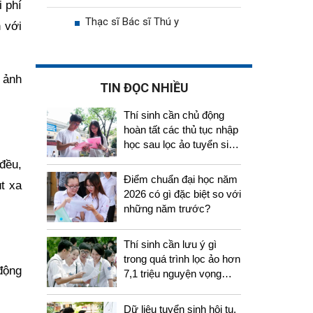
 phí
Thạc sĩ Bác sĩ Thú y
n với
 ảnh
TIN ĐỌC NHIỀU
Thí sinh cần chủ động
hoàn tất các thủ tục nhập
học sau lọc ảo tuyển sinh
2026
đều,
Điểm chuẩn đại học năm
t xa
2026 có gì đặc biệt so với
những năm trước?
Thí sinh cần lưu ý gì
trong quá trình lọc ảo hơn
 động
7,1 triệu nguyện vọng
tuyển sinh 2026
Dữ liệu tuyển sinh hội tụ,