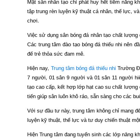
Mặt sân nhân tạo chỉ phát huy hết tiềm năng k
tập trung rèn luyện kỹ thuật cá nhân, thể lực, và
chơi.
Việc sử dụng sân bóng đá nhân tạo chất lượng c
Các trung tâm đào tạo bóng đá thiếu nhi nên đầ
để trẻ thỏa sức đam mê.
Hiện nay,
Trung tâm bóng đá thiếu nhi
Trường Đạ
7 người, 01 sân 9 người và 01 sân 11 người hi
tạo cao cấp, kết hợp lớp hạt cao su chất lượng
tiến giúp sân luôn khô ráo, sẵn sàng cho các buổi
Với sự đầu tư này, trung tâm không chỉ mang đ
luyện kỹ thuật, thể lực và tư duy chiến thuật mộ
Hiện Trung tâm đang tuyển sinh các lớp năng kh