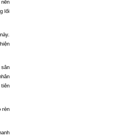
 nên
g lối
 này.
thiện
 sân
nhân
tiên
 rèn
thanh