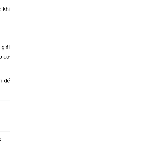
 khi
 giải
úp cơ
n để
ổ