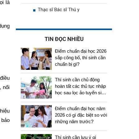
i là
Thạc sĩ Bác sĩ Thú y
dụng
TIN ĐỌC NHIỀU
Điểm chuẩn đại học 2026
sắp công bố, thí sinh cần
chuẩn bị gì?
điều
Thí sinh cần chủ động
hoàn tất các thủ tục nhập
, nổi
học sau lọc ảo tuyển sinh
2026
Điểm chuẩn đại học năm
 hiệu
2026 có gì đặc biệt so với
 bảo
những năm trước?
Thí sinh cần lưu ý gì