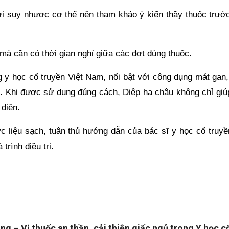
ười suy nhược cơ thể nên tham khảo ý kiến thầy thuốc trước
 mà cần có thời gian nghỉ giữa các đợt dùng thuốc.
g y học cổ truyền Việt Nam, nổi bật với công dụng mát gan,
iên. Khi được sử dụng đúng cách, Diệp hạ châu không chỉ gi
diện.
 liệu sạch, tuân thủ hướng dẫn của bác sĩ y học cổ truyề
trình điều trị.
ng – Vị thuốc an thần, cải thiện giấc ngủ trong Y học c