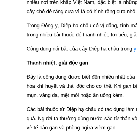
nhiều nơi trên khắp Việt Nam, đặc biệt là nhữ
cây chó đẻ răng cưa vì lá có hình răng cưa nhỏ
Trong Đông y, Diệp hạ châu có vị đắng, tính m
trong nhiều bài thuốc để thanh nhiệt, lợi tiểu, gi
Công dụng nổi bật của cây Diệp hạ châu trong
y
Thanh nhiệt, giải độc gan
Đây là công dụng được biết đến nhiều nhất của 
hòa khí huyết và thải độc cho cơ thể. Khi gan b
mụn, vàng da, mệt mỏi hoặc ăn uống kém.
Các bài thuốc từ Diệp hạ châu có tác dụng làm m
quả. Người ta thường dùng nước sắc từ thân và
vệ tế bào gan và phòng ngừa viêm gan.