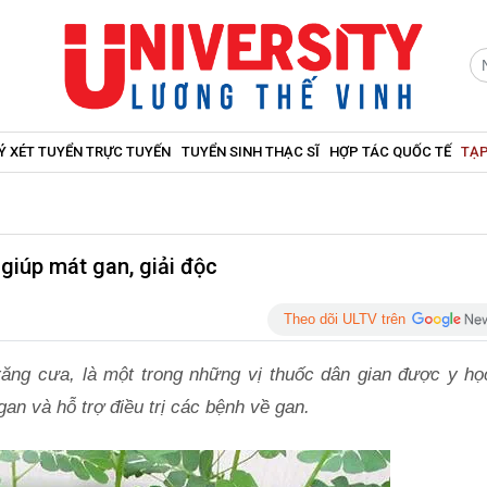
Ý XÉT TUYỂN TRỰC TUYẾN
TUYỂN SINH THẠC SĨ
HỢP TÁC QUỐC TẾ
TẠP
giúp mát gan, giải độc
Theo dõi ULTV trên
răng cưa, là một trong những vị thuốc dân gian được y họ
gan và hỗ trợ điều trị các bệnh về gan.