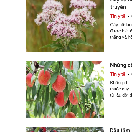
truyền
Tin y tế
-
Cây nữ lang
được biết đ
thẳng và hỗ
Những cô
Tin y tế
-
Không chỉ m
thuốc quý t
từ lâu đời 
Dâu tằm: