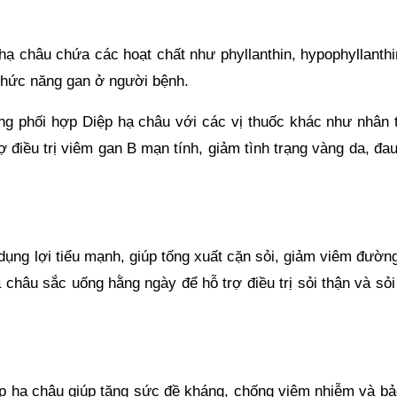
hạ châu chứa các hoạt chất như phyllanthin, hypophyllanthi
 chức năng gan ở người bệnh.
ờng phối hợp Diệp hạ châu với các vị thuốc khác như nhân t
ợ điều trị viêm gan B mạn tính, giảm tình trạng vàng da, đa
dụng lợi tiểu mạnh, giúp tống xuất cặn sỏi, giảm viêm đường
 châu sắc uống hằng ngày để hỗ trợ điều trị sỏi thận và sỏ
iệp hạ châu giúp tăng sức đề kháng, chống viêm nhiễm và bả