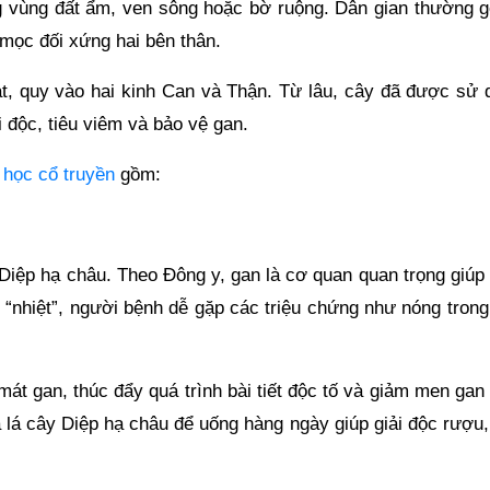
ng vùng đất ẩm, ven sông hoặc bờ ruộng. Dân gian thường gọ
 mọc đối xứng hai bên thân.
át, quy vào hai kinh Can và Thận. Từ lâu, cây đã được sử 
ải độc, tiêu viêm và bảo vệ gan.
 học cổ truyền
gồm:
Diệp hạ châu. Theo Đông y, gan là cơ quan quan trọng giúp 
ị “nhiệt”, người bệnh dễ gặp các triệu chứng như nóng trong
át gan, thúc đẩy quá trình bài tiết độc tố và giảm men gan
 lá cây Diệp hạ châu để uống hàng ngày giúp giải độc rượu,