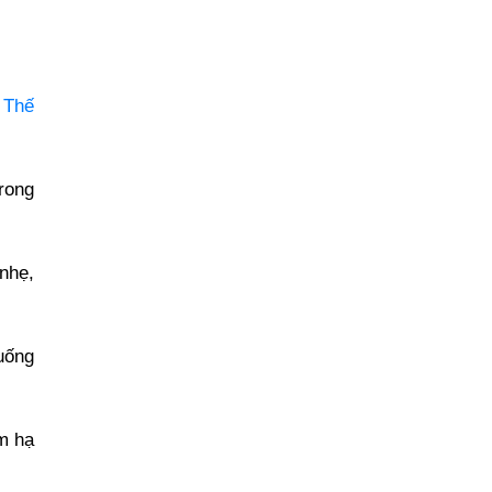
 Thế
rong
nhẹ,
uống
m hạ