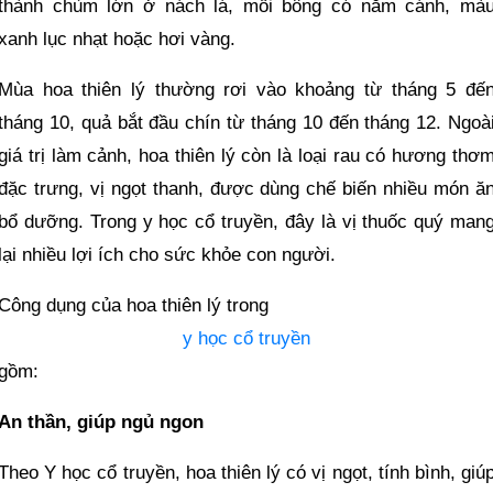
thành chùm lớn ở nách lá, mỗi bông có năm cánh, mà
xanh lục nhạt hoặc hơi vàng.
Mùa hoa thiên lý thường rơi vào khoảng từ tháng 5 đế
tháng 10, quả bắt đầu chín từ tháng 10 đến tháng 12. Ngoà
giá trị làm cảnh, hoa thiên lý còn là loại rau có hương thơ
đặc trưng, vị ngọt thanh, được dùng chế biến nhiều món ă
bổ dưỡng. Trong y học cổ truyền, đây là vị thuốc quý man
lại nhiều lợi ích cho sức khỏe con người.
Công dụng của hoa thiên lý trong
y học cổ truyền
gồm:
An thần, giúp ngủ ngon
Theo Y học cổ truyền, hoa thiên lý có vị ngọt, tính bình, giú