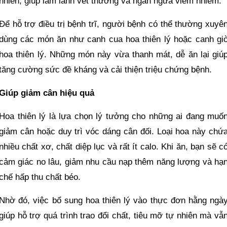
nhiên, giúp làm lành vết thương và ngăn ngừa viêm nhiễm.
Để hỗ trợ điều trị bệnh trĩ, người bệnh có thể thường xuyê
dùng các món ăn như canh cua hoa thiên lý hoặc canh gi
hoa thiên lý. Những món này vừa thanh mát, dễ ăn lại giú
tăng cường sức đề kháng và cải thiện triệu chứng bệnh.
Giúp giảm cân hiệu quả
Hoa thiên lý là lựa chọn lý tưởng cho những ai đang muố
giảm cân hoặc duy trì vóc dáng cân đối. Loại hoa này chứ
nhiều chất xơ, chất diệp lục và rất ít calo. Khi ăn, bạn sẽ c
cảm giác no lâu, giảm nhu cầu nạp thêm năng lượng và hạ
chế hấp thu chất béo.
Nhờ đó, việc bổ sung hoa thiên lý vào thực đơn hằng ngà
giúp hỗ trợ quá trình trao đổi chất, tiêu mỡ tự nhiên mà vẫ