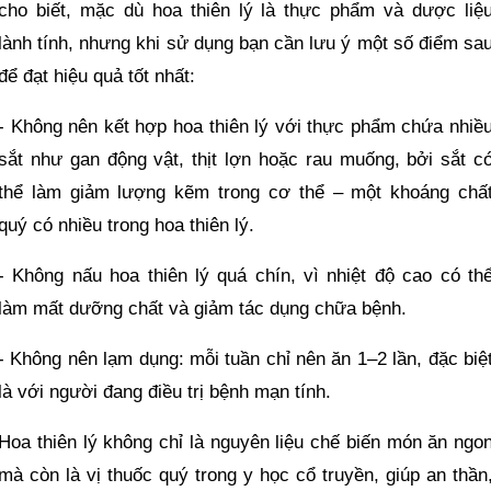
cho biết, mặc dù hoa thiên lý là thực phẩm và dược liệ
lành tính, nhưng khi sử dụng bạn cần lưu ý một số điểm sa
để đạt hiệu quả tốt nhất:
- Không nên kết hợp hoa thiên lý với thực phẩm chứa nhiề
sắt như gan động vật, thịt lợn hoặc rau muống, bởi sắt c
thể làm giảm lượng kẽm trong cơ thể – một khoáng chấ
quý có nhiều trong hoa thiên lý.
- Không nấu hoa thiên lý quá chín, vì nhiệt độ cao có th
làm mất dưỡng chất và giảm tác dụng chữa bệnh.
- Không nên lạm dụng: mỗi tuần chỉ nên ăn 1–2 lần, đặc biệ
là với người đang điều trị bệnh mạn tính.
Hoa thiên lý không chỉ là nguyên liệu chế biến món ăn ngo
mà còn là vị thuốc quý trong y học cổ truyền, giúp an thần