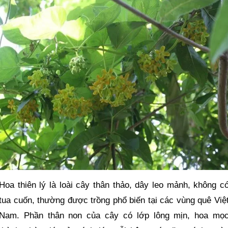
Hoa thiên lý là loài cây thân thảo, dây leo mảnh, không c
tua cuốn, thường được trồng phổ biến tại các vùng quê Việ
Nam. Phần thân non của cây có lớp lông mịn, hoa mọ