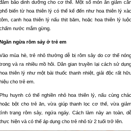
đảm bảo dinh dưỡng cho cơ thể. Một số món ăn giảm câ
phổ biến từ hoa thiên lý có thể kể đến như hoa thiên lý xà
tôm, canh hoa thiên lý nấu thịt băm, hoặc hoa thiên lý luộ
chấm nước mắm gừng.
Ngăn ngừa rôm sảy ở trẻ em
Vào mùa hè, trẻ nhỏ thường dễ bị rôm sảy do cơ thể nón
trong và ra nhiều mồ hôi. Dân gian truyền lại cách sử dụn
hoa thiên lý như một bài thuốc thanh nhiệt, giải độc rất hữ
hiệu cho trẻ em.
Phụ huynh có thể nghiền nhỏ hoa thiên lý, nấu cùng chá
hoặc bột cho trẻ ăn, vừa giúp thanh lọc cơ thể, vừa giả
tình trạng rôm sảy, ngứa ngáy. Cách làm này an toàn, d
thực hiện và có thể áp dụng cho trẻ nhỏ từ 2 tuổi trở lên.