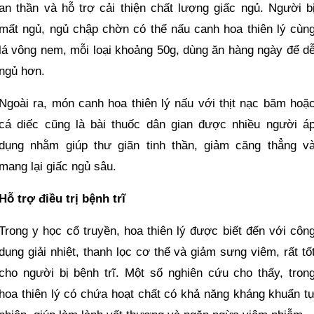
an thần và hỗ trợ cải thiện chất lượng giấc ngủ. Người b
mất ngủ, ngủ chập chờn có thể nấu canh hoa thiên lý cùn
lá vông nem, mỗi loại khoảng 50g, dùng ăn hàng ngày để d
ngủ hơn.
Ngoài ra, món canh hoa thiên lý nấu với thịt nạc băm hoặ
cá diếc cũng là bài thuốc dân gian được nhiều người á
dụng nhằm giúp thư giãn tinh thần, giảm căng thẳng v
mang lại giấc ngủ sâu.
Hỗ trợ điều trị bệnh trĩ
Trong y học cổ truyền, hoa thiên lý được biết đến với côn
dụng giải nhiệt, thanh lọc cơ thể và giảm sưng viêm, rất tố
cho người bị bệnh trĩ. Một số nghiên cứu cho thấy, tron
hoa thiên lý có chứa hoạt chất có khả năng kháng khuẩn t