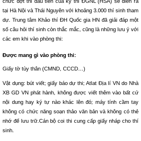
chức đợt thi đầu tiên của kỳ thi ĐGNL (HSA) sẽ diễn ra
tại Hà Nội và Thái Nguyên với khoảng 3.000 thí sinh tham
dự. Trung tâm Khảo thí ĐH Quốc gia HN đã giải đáp một
số câu hỏi thí sinh còn thắc mắc, cũng là những lưu ý với
các em khi vào phòng thi:
Được mang gì vào phòng thi:
Giấy tờ tùy thân (CMND, CCCD…)
Vật dụng: bút viết; giấy báo dự thi; Atlat Địa lí VN do Nhà
XB GD VN phát hành, không được viết thêm vào bất cứ
nội dung hay ký tự nào khác lên đó; máy tính cầm tay
không có chức năng soạn thảo văn bản và không có thẻ
nhớ để lưu trữ.Cán bộ coi thi cung cấp giấy nháp cho thí
sinh.