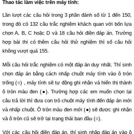
Thao tác làm việc trên máy tính:
Lần lượt các câu hỏi trong 3 phần đánh số từ 1 đến 150,
trong đó có 132 câu trắc nghiệm khách quan với bốn lựa
chọn A, B, C hoặc D và 18 câu hỏi điền đáp án. Trường
hợp bài thi có thêm câu hỏi thử nghiệm thì số câu hỏi
không vượt quá 155.
Mỗi câu hỏi trắc nghiệm có một đáp án duy nhất. Thí sinh
chọn đáp án bằng cách nhấp chuột máy tính vào ô tròn
trống (○) , máy tính sẽ tự động ghi nhận và hiển thị thành
ô tròn màu đen (●). Trường hợp các em muốn chọn lại
câu trả lời thì đưa con trỏ chuột máy tính đến đáp án mới
và nhấp chuột. Ô tròn màu đen mới (●) sẽ được ghi nhận
và ô tròn cũ sẽ trở lại trạng thái ban đầu (○).
Với các câu hỏi điền đáp án, thí sinh nhập đáp án vào ô