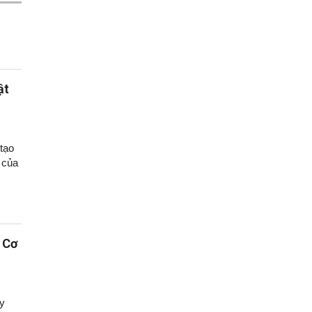
ật
tạo
 của
 Cơ
y