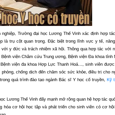
h nghiệp, Trường đại học Lương Thế Vinh xác định hợp tác
 là trụ cột quan trọng. Đặc biệt trong lĩnh vực y tế, năng
 với y đức và trách nhiệm xã hội. Thông qua hợp tác với n
ư Bệnh viện Châm cứu Trung ương, Bệnh viện Đa khoa tỉnh
 Bệnh viện đa khoa Hợp Lực Thanh Hoá…, sinh viên được 
 phòng, chống dịch đến chăm sóc sức khỏe, điều trị cho n
 trong quá trình đào tạo ngành Bác sĩ Y học cổ truyền,
Kỹ t
 học Lương Thế Vinh đẩy mạnh mở rộng quan hệ hợp tác quố
hóa cơ hội học tập và phát triển cho sinh viên có cơ hội 
oan.