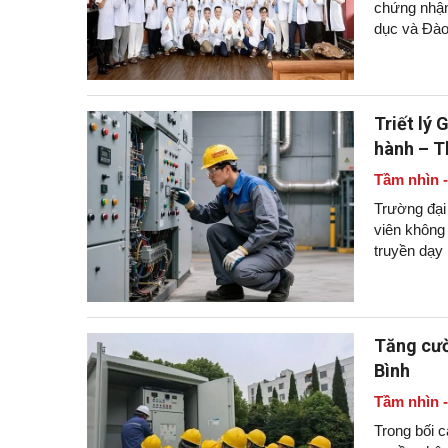
chứng nhận
dục và Đào
Triết lý
hành – T
Tầm nhìn 
Trường đại
viên không 
truyền dạy 
công nghệ 
Tăng cườ
Bình
Tầm nhìn 
Trong bối c