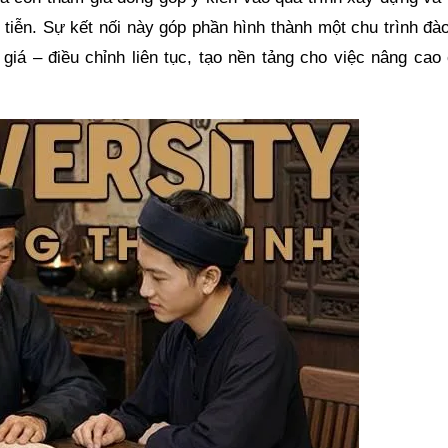
 tiễn. Sự kết nối này góp phần hình thành một chu trình đà
giá – điều chỉnh liên tục, tạo nền tảng cho việc nâng cao 