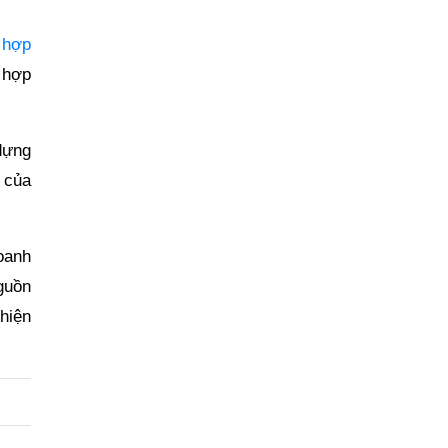
,
hợp
 hợp
dựng
 của
oanh
guồn
hiện