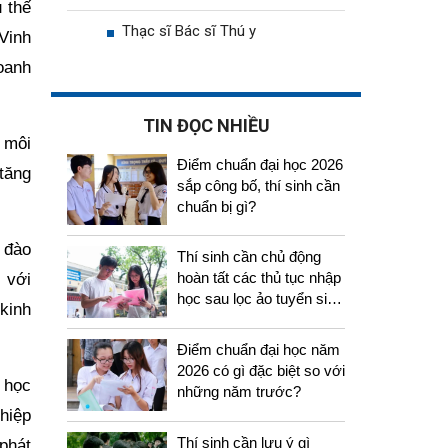
 thế
Thạc sĩ Bác sĩ Thú y
Vinh
oanh
TIN ĐỌC NHIỀU
 môi
Điểm chuẩn đại học 2026
 tăng
sắp công bố, thí sinh cần
chuẩn bị gì?
 đào
Thí sinh cần chủ động
hoàn tất các thủ tục nhập
 với
học sau lọc ảo tuyển sinh
kinh
2026
Điểm chuẩn đại học năm
2026 có gì đặc biệt so với
 học
những năm trước?
hiệp
Thí sinh cần lưu ý gì
 phát