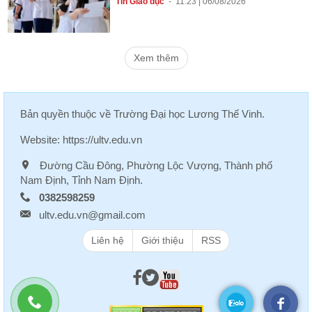
Tin Giáo dục
-
11:23 | 06/08/2026
Xem thêm
Bản quyền thuộc về
Trường Đại học Lương Thế Vinh
.
Website:
https://ultv.edu.vn
Đường Cầu Đông, Phường Lộc Vượng, Thành phố
Nam Định, Tỉnh Nam Định.
0382598259
ultv.edu.vn@gmail.com
Liên hệ
Giới thiệu
RSS