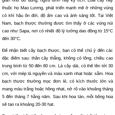
gian như dư dung, ngưu đình hay kỳ tích. Loài cây này
thuộc họ Mao Lương, phát triển mạnh mẽ ở những vùng
có khí hậu ôn đới, độ ẩm cao và ánh sáng tốt. Tại Việt
Nam, bạch thược thường được tìm thấy ở các vùng núi
cao như Sapa, nơi có nhiệt độ lý tưởng dao động từ 15°C
đến 30°C.
Để nhận biết cây bạch thược, bạn có thể chú ý đến các
đặc điểm sau: thân cây thẳng, không có lông, chiều cao
trung bình từ 50 đến 80 cm. Lá cây dài, có thể lên tới 30
cm, với mép lá nguyên và màu xanh nhạt hoặc sẫm. Hoa
bạch thược thường mọc đơn lẻ, có kích thước lớn và
mang màu trắng hoặc hồng nhạt, nở rộ vào khoảng tháng
5 đến tháng 7 hằng năm. Sau khi hoa tàn, mỗi bông hoa
sẽ tạo ra khoảng 20-30 hạt.