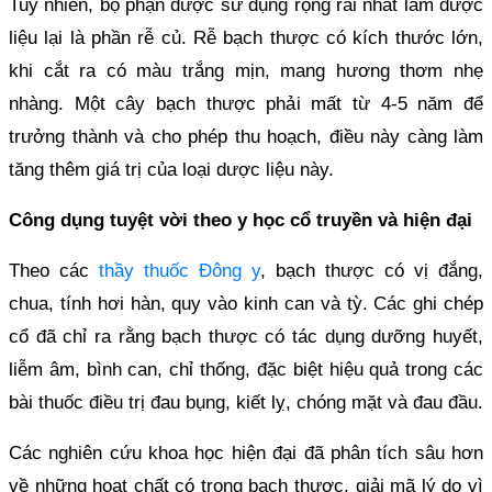
Tuy nhiên, bộ phận được sử dụng rộng rãi nhất làm dược
liệu lại là phần rễ củ. Rễ bạch thược có kích thước lớn,
khi cắt ra có màu trắng mịn, mang hương thơm nhẹ
nhàng. Một cây bạch thược phải mất từ 4-5 năm để
trưởng thành và cho phép thu hoạch, điều này càng làm
tăng thêm giá trị của loại dược liệu này.
Công dụng tuyệt vời theo y học cổ truyền và hiện đại
Theo các
thầy thuốc Đông y
, bạch thược có vị đắng,
chua, tính hơi hàn, quy vào kinh can và tỳ. Các ghi chép
cổ đã chỉ ra rằng bạch thược có tác dụng dưỡng huyết,
liễm âm, bình can, chỉ thống, đặc biệt hiệu quả trong các
bài thuốc điều trị đau bụng, kiết lỵ, chóng mặt và đau đầu.
Các nghiên cứu khoa học hiện đại đã phân tích sâu hơn
về những hoạt chất có trong bạch thược, giải mã lý do vì