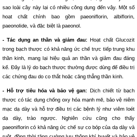
sao loài cây này lại có nhiều công dụng đến vậy. Một số
hoạt chất chính bao gồm paeoniflorin, albiflorin,
paeonolide, và đặc biệt là paeonol.
-
Tác dụng an thần và giảm đau:
Hoạt chất Glucozit
trong bạch thược có khả năng ức chế trực tiếp trung khu
thần kinh, mang lại hiệu quả an thần và giảm đau đáng
kể. Đây là lý do bạch thược thường được dùng để điều trị
các chứng đau do co thắt hoặc căng thẳng thần kinh.
-
Hỗ trợ tiêu hóa và bảo vệ gan:
Dịch chiết từ bạch
thược có tác dụng chống oxy hóa mạnh mẽ, bảo vệ niêm
mạc dạ dày và hỗ trợ điều trị các bệnh lý như viêm loét
dạ dày, trào ngược. Nghiên cứu cũng cho thấy
paeoniflorin có khả năng ức chế sự co bóp của dạ dày và
ruột, đồng thời tăng cường lưu thông khí huyết và bảo vệ