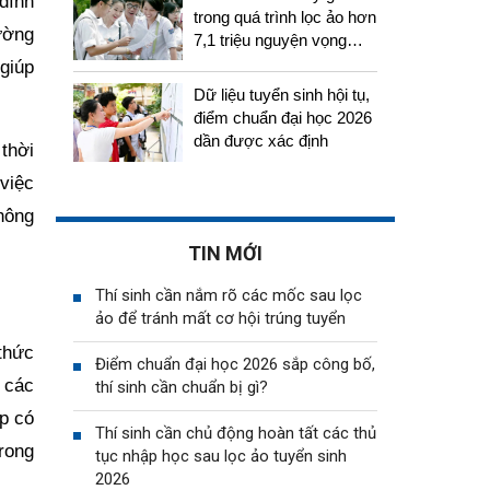
đình
trong quá trình lọc ảo hơn
ường
7,1 triệu nguyện vọng
tuyển sinh 2026
giúp
Dữ liệu tuyển sinh hội tụ,
điểm chuẩn đại học 2026
dần được xác định
 thời
việc
hông
TIN MỚI
Thí sinh cần nắm rõ các mốc sau lọc
ảo để tránh mất cơ hội trúng tuyển
thức
Điểm chuẩn đại học 2026 sắp công bố,
i các
thí sinh cần chuẩn bị gì?
ập có
Thí sinh cần chủ động hoàn tất các thủ
rong
tục nhập học sau lọc ảo tuyển sinh
2026