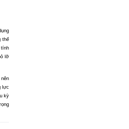
dụng
 thể
tính
ỏ lỡ
 nên
 lực
u kỳ
rọng