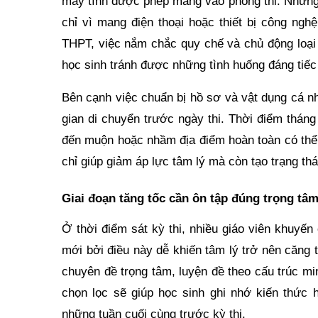
máy tính được phép mang vào phòng thi. Những 
chỉ vì mang điện thoại hoặc thiết bị công ngh
THPT, việc nắm chắc quy chế và chủ động loại 
học sinh tránh được những tình huống đáng tiếc
Bên cạnh việc chuẩn bị hồ sơ và vật dụng cá nhâ
gian di chuyển trước ngày thi. Thời điểm tháng
đến muộn hoặc nhầm địa điểm hoàn toàn có thể 
chỉ giúp giảm áp lực tâm lý mà còn tạo trạng th
Giai đoạn tăng tốc cần ôn tập đúng trọng tâm 
Ở thời điểm sát kỳ thi, nhiều giáo viên khuyế
mới bởi điều này dễ khiến tâm lý trở nên căng th
chuyên đề trọng tâm, luyện đề theo cấu trúc mi
chọn lọc sẽ giúp học sinh ghi nhớ kiến thức h
những tuần cuối cùng trước kỳ thi.