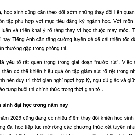
h, học sinh cũng cần theo dõi sớm những thay đổi liên quan
ôn tập phù hợp với mục tiêu đăng ký ngành học. Với môn
p luận và triển khai ý rõ ràng thay vì học thuộc máy móc. 
lí hay Tiếng Anh cần tăng cường luyện đề để cải thiện tốc 
ản thường gặp trong phòng thi.
à yếu tố rất quan trọng trong giai đoạn “nước rút”. Việc 
 thân có thể khiến hiệu quả ôn tập giảm sút rõ rệt trong n
h nên duy trì thời gian nghỉ ngơi hợp lý, ngủ đủ giấc và giữ
ào từng buổi thi chính thức trong thời gian tới.
n sinh đại học trong năm nay
 năm 2026 cũng đang có nhiều điểm thay đổi khiến học sinh 
ờng đại học tiếp tục mở rộng các phương thức xét tuyển như