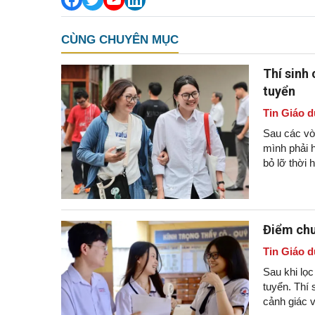
CÙNG CHUYÊN MỤC
Thí sinh
tuyển
Tin Giáo d
Sau các vòn
mình phải h
bỏ lỡ thời 
Điểm chu
Tin Giáo d
Sau khi lọ
tuyển. Thí 
cảnh giác v