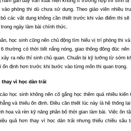
năm gần đây vẫn xuất hiện không ít trường hợp thí sinh bị 
ệ vào phòng thi dù chưa sử dụng. Theo giáo viên nhiều tr
bỏ các vật dụng không cần thiết trước khi vào điểm thi sẽ 
 trong ngày làm bài chính thức.
n, học sinh cũng nên chủ động tìm hiểu vị trí phòng thi và
 6 thường có thời tiết nắng nóng, giao thông đông đúc nên 
xảy ra nếu thí sinh chủ quan. Chuẩn bị kỹ lưỡng từ sớm k
ái ổn định hơn trước khi bước vào từng môn thi quan trọng.
thay vì học dàn trải
n cáo học sinh không nên cố gắng học thêm quá nhiều kiến 
ẳng và thiếu ổn định. Điều cần thiết lúc này là hệ thống lạ
nh họa và rèn kỹ năng phân bổ thời gian làm bài. Việc ôn t
iệu quả hơn thay vì học dàn trải nhưng thiếu chiều sâu t