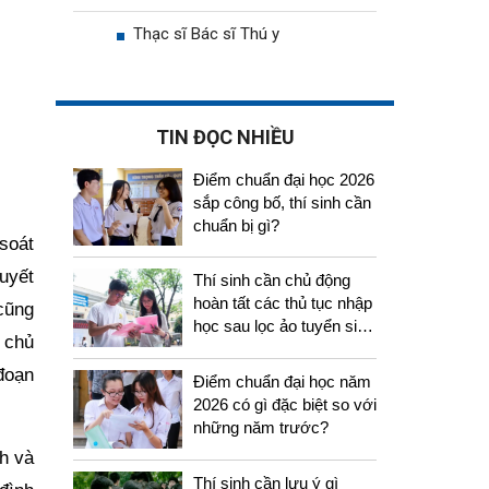
Thạc sĩ Bác sĩ Thú y
TIN ĐỌC NHIỀU
Điểm chuẩn đại học 2026
sắp công bố, thí sinh cần
chuẩn bị gì?
 soát
quyết
Thí sinh cần chủ động
hoàn tất các thủ tục nhập
 cũng
học sau lọc ảo tuyển sinh
c chủ
2026
đoạn
Điểm chuẩn đại học năm
2026 có gì đặc biệt so với
những năm trước?
h và
Thí sinh cần lưu ý gì