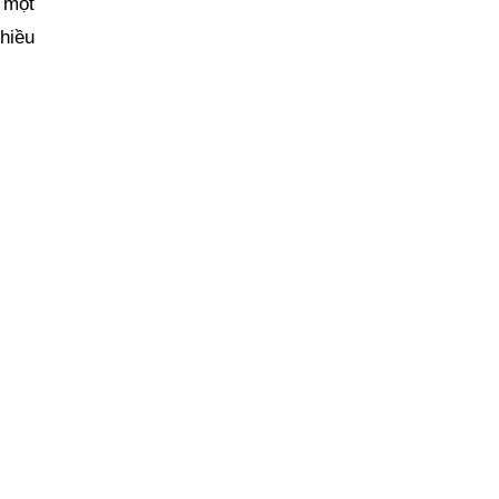
, một
hiều