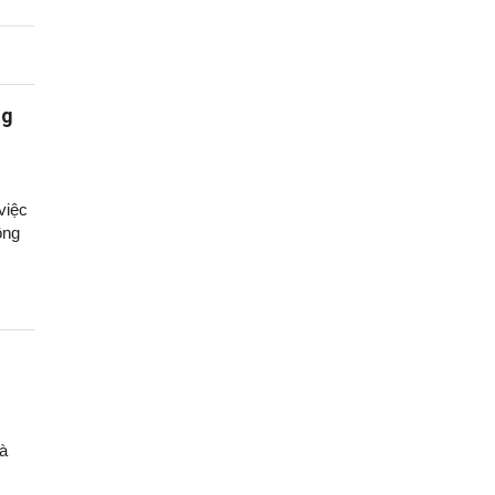
ng
việc
ông
và