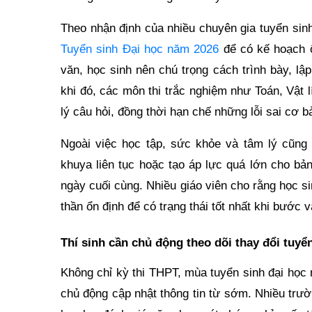
Theo nhận định của nhiều chuyên gia tuyển sin
Tuyển sinh Đại học năm 2026
để có kế hoạch 
văn, học sinh nên chú trọng cách trình bày, lậ
khi đó, các môn thi trắc nghiệm như Toán, Vật 
lý câu hỏi, đồng thời hạn chế những lỗi sai cơ b
Ngoài việc học tập, sức khỏe và tâm lý cũng l
khuya liên tục hoặc tạo áp lực quá lớn cho bản
ngày cuối cùng. Nhiều giáo viên cho rằng học sin
thần ổn định để có trạng thái tốt nhất khi bước v
Thí sinh cần chủ động theo dõi thay đổi tuyể
Không chỉ kỳ thi THPT, mùa tuyển sinh đại học
chủ động cập nhật thông tin từ sớm. Nhiều trư