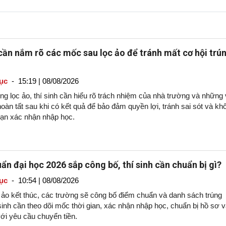
 cần nắm rõ các mốc sau lọc ảo để tránh mất cơ hội trú
ục
-
15:19 | 08/08/2026
g lọc ảo, thí sinh cần hiểu rõ trách nhiệm của nhà trường và những 
oàn tất sau khi có kết quả để bảo đảm quyền lợi, tránh sai sót và kh
hạn xác nhận nhập học.
ẩn đại học 2026 sắp công bố, thí sinh cần chuẩn bị gì?
ục
-
10:54 | 08/08/2026
c ảo kết thúc, các trường sẽ công bố điểm chuẩn và danh sách trúng
sinh cần theo dõi mốc thời gian, xác nhận nhập học, chuẩn bị hồ sơ 
ới yêu cầu chuyển tiền.