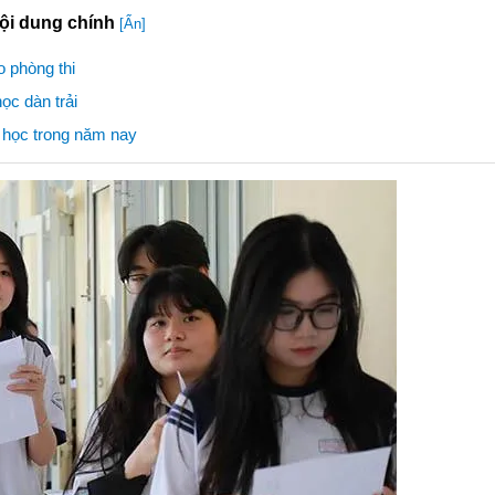
ội dung chính
[Ẩn]
o phòng thi
ọc dàn trải
i học trong năm nay