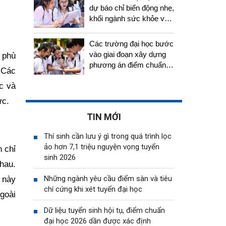
dự báo chỉ biến động nhẹ,
khối ngành sức khỏe vẫn
tiếp tục thu hút thí sinh
Các trường đại học bước
vào giai đoạn xây dựng
 phù
phương án điểm chuẩn,
 Các
thí sinh cần chuẩn bị gì?
c và
ực.
TIN MỚI
Thí sinh cần lưu ý gì trong quá trình lọc
ảo hơn 7,1 triệu nguyện vọng tuyển
n chỉ
sinh 2026
hau.
Những ngành yêu cầu điểm sàn và tiêu
 này
chí cứng khi xét tuyển đại học
goài
Dữ liệu tuyển sinh hội tụ, điểm chuẩn
đại học 2026 dần được xác định