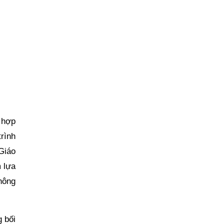
 hợp
rình
Giáo
m lựa
hông
 bối