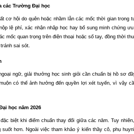
a các Trường Đại học
mất cơ hội do quên hoặc nhầm lẫn các mốc thời gian trong t
nộp lệ phí, xác nhận nhập học hay bổ sung minh chứng ưu 
các mốc quan trọng trên điện thoại hoặc sổ tay, đồng thời t
tránh sai sót.
n
ngoại ngữ, giải thưởng học sinh giỏi cần chuẩn bị hồ sơ đầ
 muộn có thể ảnh hưởng đến quyền lợi xét tuyển, vì vậy cầ
 Đại học năm 2026
, đặc biệt khi điểm chuẩn thay đổi giữa các năm. Tuy nhiên
ng suốt hơn. Ngoài việc tham khảo ý kiến thầy cô, phụ huyn