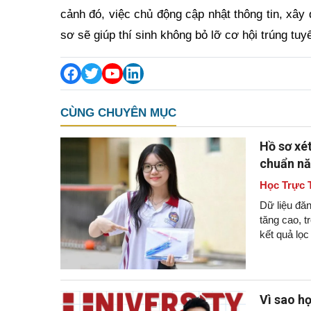
cảnh đó, việc chủ động cập nhật thông tin, xâ
sơ sẽ giúp thí sinh không bỏ lỡ cơ hội trúng t
CÙNG CHUYÊN MỤC
Hồ sơ xé
chuẩn n
Học Trực 
Dữ liệu đăn
tăng cao, 
kết quả lọ
Vì sao họ