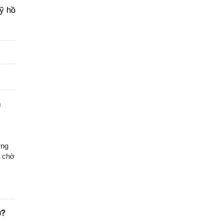
ỹ hồ
m
ờng
à chờ
ở?