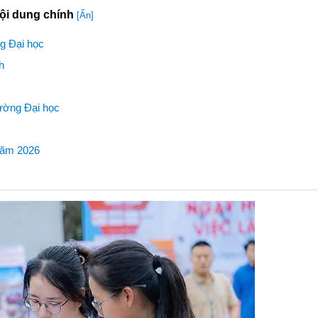
ội dung chính
[Ẩn]
ng Đại học
h
rường Đại học
 năm 2026