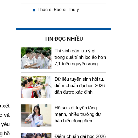
Thạc sĩ Bác sĩ Thú y
TIN ĐỌC NHIỀU
Thí sinh cần lưu ý gì
trong quá trình lọc ảo hơn
7,1 triệu nguyện vọng
tuyển sinh 2026
Dữ liệu tuyển sinh hội tụ,
điểm chuẩn đại học 2026
dần được xác định
p xét
Hồ sơ xét tuyển tăng
mạnh, nhiều trường dự
c và
báo biến động điểm
õ yêu
chuẩn năm 2026
g hồ
Điểm chuẩn đại học 2026