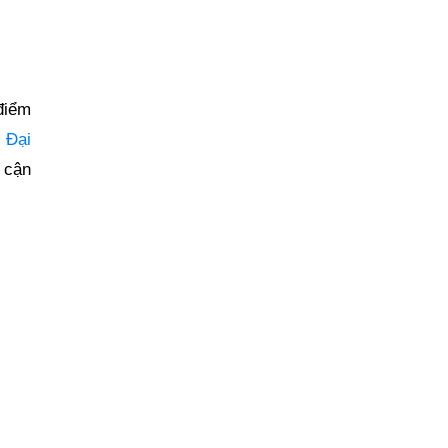
điểm
 Đại
p cận