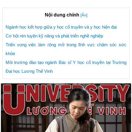
Nội dung chính
[Ẩn]
Ngành học kết hợp giữa y học cổ truyền và y học hiện đại
Cơ hội rèn luyện kỹ năng và phát triển nghề nghiệp
Triển vọng việc làm rộng mở trong lĩnh vực chăm sóc sức
khỏe
Môi trường đào tạo ngành Bác sĩ Y học cổ truyền tại Trường
Đại học Lương Thế Vinh