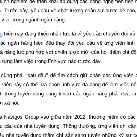
inh nghiệm để triển khai áp dụng các công nghệ tiên tiến n
. Trước đây, yêu cầu về chất lượng nhân sự được đề cao,
m việc trong ngành ngân hàng.
ng
hiện nay đang thiếu nhân lực là vì yêu cầu chuyển đổi và
các ngân hàng hiện đều thay đổi yêu cầu về ứng viên linh 
à năng lực phù hợp với chiến lược mới của họ, thậm chí đối
ã từng làm việc trong lĩnh vực nào trước đây.
 cũng phải “đau đầu” để tìm cách giữ chân các ứng viên 
g viên này có thể lựa chọn lĩnh vực đa dạng để làm việc nê
h trong tuyển dụng cũng khiến các ngân hàng phải đưa ra
i xã hội.
ủa Navigos Group vào giữa năm 2022, thường hiếm có các
yêu cầu của nhà tuyển dụng. Thông thường, ứng viên chỉ cần
iều nhà tuyển dụng thậm chí sẵn sàng tuyển những kỹ sư cò