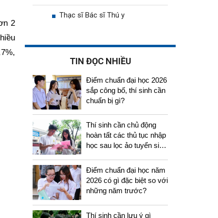
Thạc sĩ Bác sĩ Thú y
ơn 2
hiều
,7%,
TIN ĐỌC NHIỀU
Điểm chuẩn đại học 2026
sắp công bố, thí sinh cần
chuẩn bị gì?
Thí sinh cần chủ động
hoàn tất các thủ tục nhập
học sau lọc ảo tuyển sinh
2026
Điểm chuẩn đại học năm
2026 có gì đặc biệt so với
những năm trước?
Thí sinh cần lưu ý gì