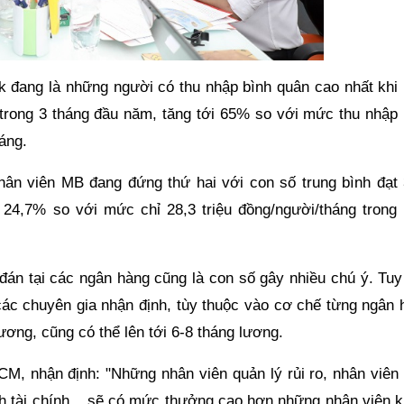
k đang là những người có thu nhập bình quân cao nhất khi 
 trong 3 tháng đầu năm, tăng tới 65% so với mức thu nhập 
áng.
ân viên MB đang đứng thứ hai với con số trung bình đạt 
g 24,7% so với mức chỉ 28,3 triệu đồng/người/tháng trong
án tại các ngân hàng cũng là con số gây nhiều chú ý. Tuy
ác chuyên gia nhận định, tùy thuộc vào cơ chế từng ngân 
ơng, cũng có thể lên tới 6-8 tháng lương.
CM, nhận định: "Những nhân viên quản lý rủi ro, nhân viên 
ch tài chính... sẽ có mức thưởng cao hơn những nhân viên k