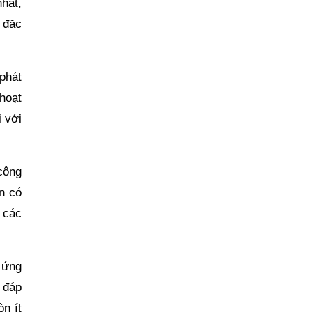
hất,
 đặc
 phát
hoạt
 với
công
n có
 các
 ứng
 đáp
n ít