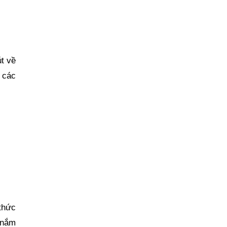
t về
 các
thức
; nắm