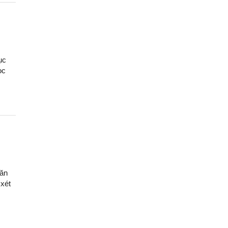
ục
ọc
oăn
 xét