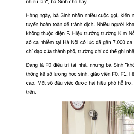
nhiều lần", bà Sinh cho hay.
Hàng ngày, bà Sinh nhận nhiều cuộc gọi, kiến 
tuyến hoàn toàn để tránh dịch. Nhiều người kh
không thuộc diện F. Hiệu trưởng trường Kim Nỗ
số ca nhiễm tại Hà Nội có lúc đã gần 7.000 ca 
chỉ đạo của thành phố, trường chỉ có thể ghi n
Đang là F0 điều trị tại nhà, nhưng bà Sinh "k
thống kê số lượng học sinh, giáo viên F0, F1, li
cao. Một số đầu việc được hai hiệu phó hỗ trợ,
trên.