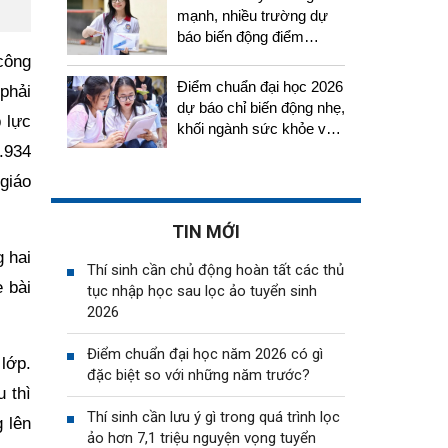
mạnh, nhiều trường dự
báo biến động điểm
chuẩn năm 2026
công
Điểm chuẩn đại học 2026
phải
dự báo chỉ biến động nhẹ,
 lực
khối ngành sức khỏe vẫn
tiếp tục thu hút thí sinh
.934
giáo
TIN MỚI
g hai
Thí sinh cần chủ động hoàn tất các thủ
e bài
tục nhập học sau lọc ảo tuyển sinh
2026
Điểm chuẩn đại học năm 2026 có gì
lớp.
đặc biệt so với những năm trước?
 thì
Thí sinh cần lưu ý gì trong quá trình lọc
 lên
ảo hơn 7,1 triệu nguyện vọng tuyển