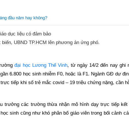
tháng đầu năm hay không?
giáo dục liệu có đảm bảo
 đột biến, UBND TP.HCM lên phương án ứng phó.
trường
đại học Lương Thế Vinh
, từ ngày 14/2 đến nay ghi 
 gần 6.800 học sinh nhiễm F0, hoặc là F1. Ngành GĐ dự địn
ực tiếp khi số trẻ mắc covid – 19 triệu chứng nặng, cần hỗ
ệu trưởng các trường thừa nhận mô hình dạy trực tiếp kết
o học sinh cũng như khó phân bổ giáo viên trong bối cảnh c