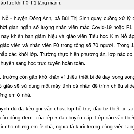
áp lực khi F0, F1 tăng mạnh.
 Nỗ - huyện Đông Anh, bà Bùi Thị Sinh quay cuồng xử lý 
ng thời gian ngắn số lượng nhân viên mắc Covid-19 hoặc F1 
 nay khiến ban giám hiệu và giáo viên Tiểu học Kim Nỗ áp
iáo viên và nhân viên F0 trong tổng số 70 người. Trong 1
khắp các khối lớp. Trường thực hiện phương án, lớp nào có 
 chuyển sang học trực tuyến hoàn toàn.
, trường còn gặp khó khăn vì thiếu thiết bị để dạy song son
ô giáo sẽ sử dụng một máy tính cá nhân để trình chiếu slid
hững em ở nhà.
nh dù đã kêu gọi vẫn chưa kịp hỗ trợ, đầu tư thiết bị tại 
còn dùng được của lớp 5 đã chuyển cấp. Lớp nào vẫn thiếu
tối cho những em ở nhà, nghĩa là khối lượng công việc tăng