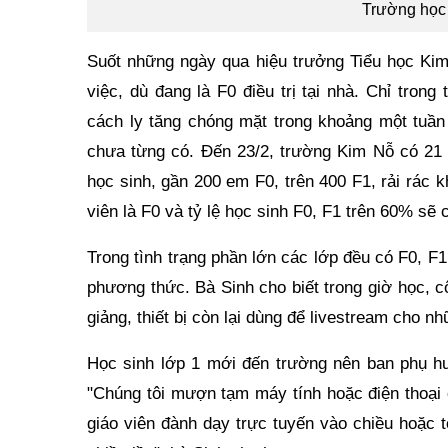
Trường học 
Suốt những ngày qua hiệu trưởng Tiểu học Kim
việc, dù đang là F0 điều trị tại nhà. Chỉ tro
cách ly tăng chóng mặt trong khoảng một tuần
chưa từng có. Đến 23/2, trường Kim Nỗ có 21 g
học sinh, gần 200 em F0, trên 400 F1, rải rác 
viên là F0 và tỷ lệ học sinh F0, F1 trên 60% sẽ
Trong tình trạng phần lớn các lớp đều có F0, F1
phương thức. Bà Sinh cho biết trong giờ học, c
giảng, thiết bị còn lại dùng để livestream cho n
Học sinh lớp 1 mới đến trường nên ban phụ huy
"Chúng tôi mượn tạm máy tính hoặc điện thoại 
giáo viên đành dạy trực tuyến vào chiều hoặc 