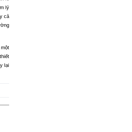
m lý
y cả
ường
 một
hiết
y lại