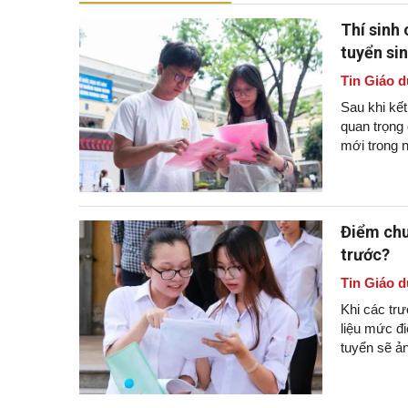
Thí sinh
tuyển si
Tin Giáo d
Sau khi kết
quan trọng
mới trong 
Điểm chu
trước?
Tin Giáo d
Khi các trư
liệu mức đ
tuyển sẽ ả