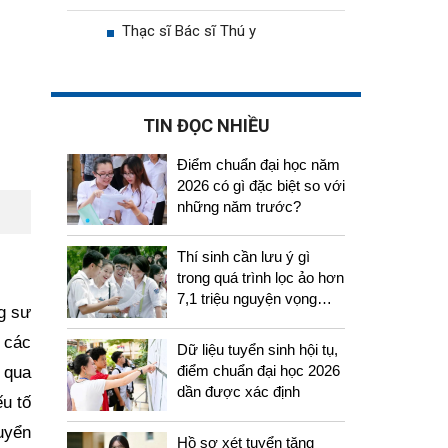
Thạc sĩ Bác sĩ Thú y
TIN ĐỌC NHIỀU
Điểm chuẩn đại học năm
2026 có gì đặc biệt so với
những năm trước?
Thí sinh cần lưu ý gì
trong quá trình lọc ảo hơn
7,1 triệu nguyện vọng
ng sư
tuyển sinh 2026
 các
Dữ liệu tuyển sinh hội tụ,
điểm chuẩn đại học 2026
 qua
dần được xác định
ếu tố
uyển
Hồ sơ xét tuyển tăng