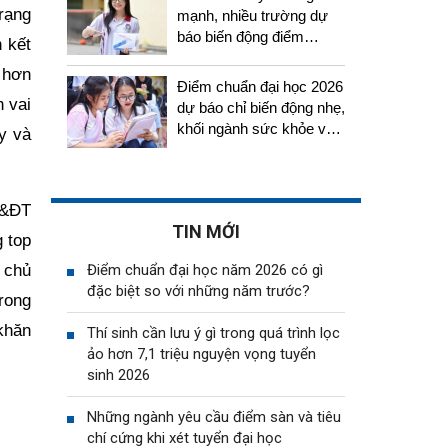
rạng
mạnh, nhiều trường dự
báo biến động điểm
 kết
chuẩn năm 2026
 hơn
Điểm chuẩn đại học 2026
n vai
dự báo chỉ biến động nhẹ,
khối ngành sức khỏe vẫn
ậy và
tiếp tục thu hút thí sinh
Đ&ĐT
TIN MỚI
g top
 chủ
Điểm chuẩn đại học năm 2026 có gì
đặc biệt so với những năm trước?
rong
khăn
Thí sinh cần lưu ý gì trong quá trình lọc
ảo hơn 7,1 triệu nguyện vọng tuyển
sinh 2026
Những ngành yêu cầu điểm sàn và tiêu
chí cứng khi xét tuyển đại học