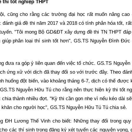
 thi tốt nghiệp THPT
, cũng cho rằng các trường đại học rất muốn nâng cao 
ánh giá đề thi năm 2017 và 2018 có tính phân hóa tốt, rất
t tuyển. "Tôi mong Bộ GD&ĐT xây dựng đề thi TN THPT đáp
 giúp phân loại thí sinh tốt hơn", GS.TS Nguyễn Đình Đức 
ường đưa ra góp ý liên quan đến việc tổ chức. GS.TS Nguyễn
ách ứng xử với dịch đã thay đổi so với trước đây. Theo đán
ình huống đột biến, vào khoảng tháng 6-7, dịch có thể được
GS.TS Nguyễn Hữu Tú cho rằng nên thực hiện kỳ thi tốt ng
 chia thành nhiều đợt. "Kỳ thi cần gọn nhẹ vì nếu kéo dài s
 khăn cho người học", GS.TS Nguyễn Hữu Tú Tú chia sẻ.
 ĐH Lương Thế Vinh cho biết: Những thay đổi trong quy
 cho các thí sinh trong đăng ký xét tuyển các nguyện vọng,