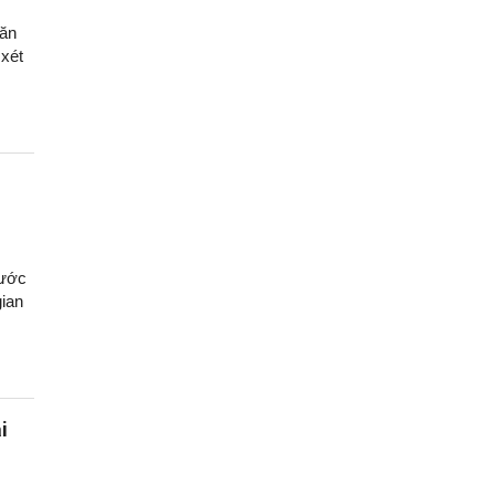
oăn
 xét
rước
gian
i