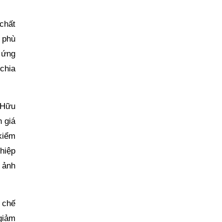
chất
 phù
 ứng
chia
 Hữu
h giá
 kiểm
hiệp
ẽ ảnh
 chế
 giảm