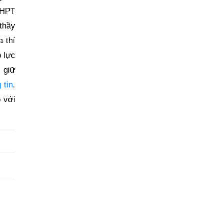
 THPT
thầy
 thí
p lực
 giữ
 tin
,
 với