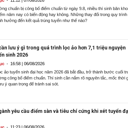
ục
-
11:12 | 07/08/2026
ờng chuẩn bị công bố điểm chuẩn từ ngày 9.8, nhiều thí sinh băn kh
iểm năm nay có biến động hay không. Những thay đổi trong quy trình
nh hưởng đến kết quả trúng tuyển như thế nào?
cần lưu ý gì trong quá trình lọc ảo hơn 7,1 triệu nguyện
ển sinh 2026
ục
-
16:58 | 06/08/2026
ọc ảo tuyển sinh đại học năm 2026 đã bắt đầu, trở thành bước cuối t
ường công bố điểm chuẩn. Thí sinh cần nắm rõ nguyên tắc, mốc thời 
u ý quan trọng để tránh sai sót.
ành yêu cầu điểm sàn và tiêu chí cứng khi xét tuyển đạ
ục
-
11:23 | 06/08/2026