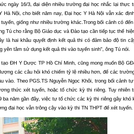
c ngày 16/3, đại diện nhiều trường đại học nhắc lại thực t
 Hà Nội, cho biết năm nay, Đại học Y Hà Nội vẫn xác định
t tuyển, giống như nhiều trường khác.Trong bối cảnh có đến
ng Tú cho rằng Bộ Giáo dục và Đào tạo cần tiếp tục thể hiệ
Đây là hai khâu quyết định kết quả thi có đảm bảo độ tin c
g yên tâm sử dụng kết quả thi vào tuyển sinh", ông Tú nói.
o tạo ĐH Y Dược TP Hồ Chí Minh, cũng mong muốn Bộ G
 lượng các câu hỏi khó chiếm tỷ lệ nhiều hơn, để các trườn
 đầu vào. Theo PGS.TS Nguyễn Ngọc Khôi, trong bối cảnh tự
ơng thức xét tuyển, hoặc tổ chức kỳ thi riêng. Tuy nhiên t
 ba năm gần đây, việc tự tổ chức các kỳ thi riêng gây khó 
ường đại học vẫn trông cậy vào kỳ thi TN THPT để xét tuyển.