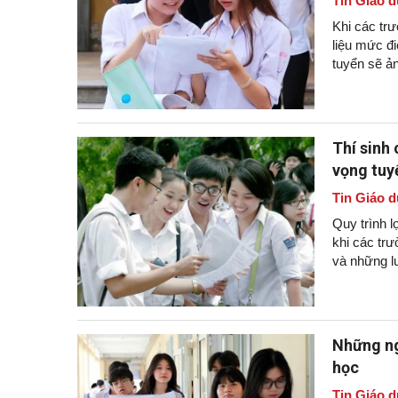
Tin Giáo d
Khi các trư
liệu mức đ
tuyển sẽ ả
Thí sinh 
vọng tuy
Tin Giáo d
Quy trình l
khi các tr
và những lư
Những ng
học
Tin Giáo d