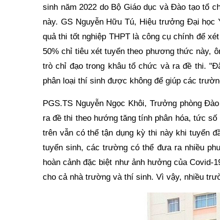
sinh năm 2022 do Bộ Giáo dục và Đào tạo tổ chứ
này. GS Nguyễn Hữu Tú, Hiệu trưởng Đại học Y
quả thi tốt nghiệp THPT là công cụ chính để xé
50% chỉ tiêu xét tuyển theo phương thức này, ô
trò chỉ đạo trong khâu tổ chức và ra đề thi. "
phân loại thí sinh được không để giúp các trườn
PGS.TS Nguyễn Ngọc Khôi, Trưởng phòng Đà
ra đề thi theo hướng tăng tính phân hóa, tức số
trên vẫn có thể tận dụng kỳ thi này khi tuyển
tuyển sinh, các trường có thể đưa ra nhiều phư
hoàn cảnh đặc biệt như ảnh hưởng của Covid-19
cho cả nhà trường và thí sinh. Vì vậy, nhiều tr