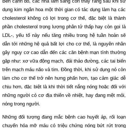
Bên cạnh đó, các nhà lâm sàng còn thấy rằng sau khi sử
dụng kim ngân hoa một thời gian có tác dụng làm hạ các
cholesterol không có lợi trong cơ thể, đặc biệt là thành
phần cholesterol trọng lượng phân tử thấp hay còn gọi là
LDL-, yếu tố này nếu tăng nhiều trong hệ tuần hoàn sẽ
dẫn tới những hệ quả bất lợi cho cơ thể, là nguyên nhân
gây nguy cơ cao dẫn đến các căn bệnh mạn tính thường
gặp như: xơ vữa động mạch, đái tháo đường, các tai biến
trên mạch máu não và tim. Đồng thời, khi sử dụng nó còn
làm cho cơ thể trở nên hưng phấn hơn, tạo cảm giác dễ
chịu hơn, đặc biệt là khi thời tiết nắng nóng hoặc đối với
những người có cơ địa thiên về nhiệt, hay đang mệt mỏi,
nóng trong người.
Những đối tượng đang mắc bệnh cao huyết áp, rối loạn
chuyển hóa mỡ máu có triệu chứng nóng bứt rứt trong