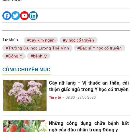
Từ khóa:
#cây kim ngân
#y học cổ truyền
#Trường Đại học Lương Thế Vinh
#Bác sĩ Y học cổ truyền
#Đông Y
#bệnh lý
CÙNG CHUYÊN MỤC
Cây nữ lang – Vị thuốc an thần, cải
thiện giấc ngủ trong Y học cổ truyền
Tin y tế
-
08:30 | 29/05/2026
Những công dụng chữa bệnh bất
ngờ của đào nhân trong Đông y