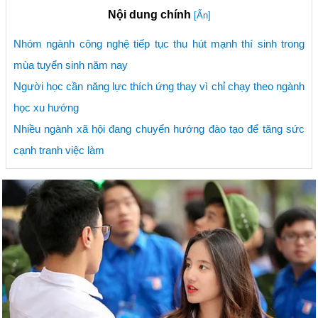
Nội dung chính
[Ẩn]
Nhóm ngành công nghệ tiếp tục thu hút mạnh thí sinh trong
mùa tuyển sinh năm nay
Người học cần năng lực thích ứng thay vì chỉ chạy theo ngành
học xu hướng
Nhiều ngành xã hội đang chuyển hướng đào tạo để tăng sức
cạnh tranh việc làm