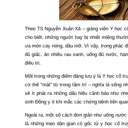
Theo TS Nguyễn Xuân Xã – giảng viên Y học cổ
cho biết, những người hay bị nhiệt miệng thườ
ưa món cay nóng, dầu mỡ. Vì vậy, trong phác đ
đủ giấc, ăn nhiều rau xanh, uống đủ nước, hạn 
điều trị.
Một trong những điểm đáng lưu ý là Y học cổ tr
cơ thể “mát” từ trong tâm trí – nghĩa là sống n
sẽ ít phát ra những dấu hiệu cảnh báo như nhi
sinh Đông y ít khi mắc các chứng bệnh liên quan
Ngoài ra, một số cách đơn giản như uống nước
là những mẹo dân gian có gốc từ y học cổ truy