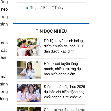
những
Thạc sĩ Bác sĩ Thú y
 Theo
hưng
 cảnh
TIN ĐỌC NHIỀU
Dữ liệu tuyển sinh hội tụ,
 qua
điểm chuẩn đại học 2026
 các
dần được xác định
khát,
Hồ sơ xét tuyển tăng
mạnh, nhiều trường dự
báo biến động điểm
 mát
chuẩn năm 2026
sinh
Điểm chuẩn đại học 2026
ương
dự báo chỉ biến động nhẹ,
khối ngành sức khỏe vẫn
dùng
tiếp tục thu hút thí sinh
Các trường đại học bước