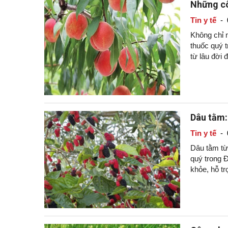
Những cô
Tin y tế
-
Không chỉ m
thuốc quý t
từ lâu đời 
Dâu tằm:
Tin y tế
-
Dâu tằm từ 
quý trong 
khỏe, hỗ t