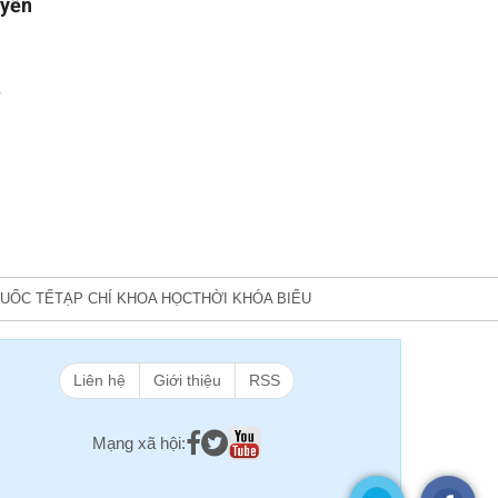
uyền
y
UỐC TẾ
TẠP CHÍ KHOA HỌC
THỜI KHÓA BIỂU
Liên hệ
Giới thiệu
RSS
Mạng xã hội: