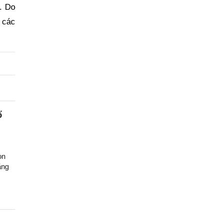
. Do
 các
ổ
òn
ăng