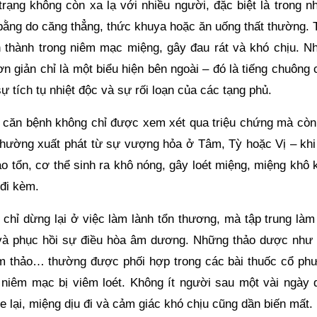
 trạng không còn xa lạ với nhiều người, đặc biệt là trong 
n bằng do căng thẳng, thức khuya hoặc ăn uống thất thường.
nh thành trong niêm mạc miệng, gây đau rát và khó chịu. N
n giản chỉ là một biểu hiện bên ngoài – đó là tiếng chuông
sự tích tụ nhiệt độc và sự rối loạn của các tạng phủ.
ỗi căn bệnh không chỉ được xem xét qua triệu chứng mà còn
, thường xuất phát từ sự vượng hỏa ở Tâm, Tỳ hoặc Vị – khi
o tổn, cơ thể sinh ra khô nóng, gây loét miệng, miệng khô 
 đi kèm.
chỉ dừng lại ở việc làm lành tổn thương, mà tập trung làm
ộc và phục hồi sự điều hòa âm dương. Những thảo dược như 
cam thảo… thường được phối hợp trong các bài thuốc cổ ph
 niêm mạc bị viêm loét. Không ít người sau một vài ngày 
e lại, miệng dịu đi và cảm giác khó chịu cũng dần biến mất.