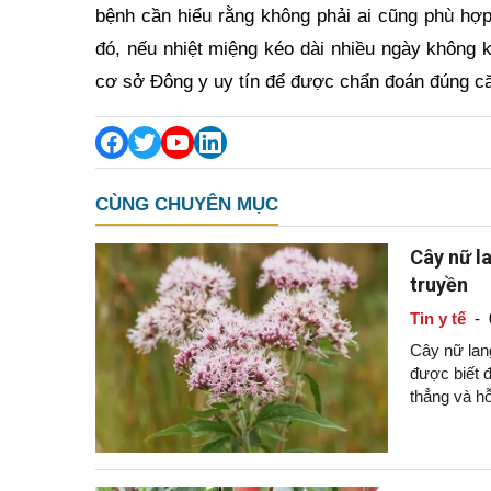
bệnh cần hiểu rằng không phải ai cũng phù hợp
đó, nếu nhiệt miệng kéo dài nhiều ngày không k
cơ sở Đông y uy tín để được chẩn đoán đúng c
CÙNG CHUYÊN MỤC
Cây nữ la
truyền
Tin y tế
-
Cây nữ lang
được biết đ
thẳng và hỗ