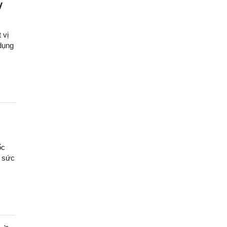
y
 vị
dụng
ốc
ổ sức