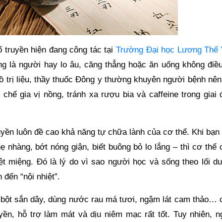
 truyền hiện đang công tác tại
Trường Đại học Lương Thế 
ng là người hay lo âu, căng thẳng hoặc ăn uống không điều
ồ trị liệu, thầy thuốc Đông y thường khuyên người bệnh nên
chế gia vị nồng, tránh xa rượu bia và caffeine trong giai 
uyền luôn đề cao khả năng tự chữa lành của cơ thể. Khi bạn
hẹ nhàng, bớt nóng giận, biết buông bỏ lo lắng – thì cơ thể
ệt miệng. Đó là lý do vì sao người học và sống theo lối d
 đến “nội nhiệt”.
 bột sắn dây, dùng nước rau má tươi, ngậm lát cam thảo… 
ền, hỗ trợ làm mát và dịu niêm mạc rất tốt. Tuy nhiên, n