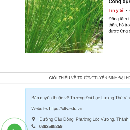
Công dụn
Tin y tế
-
Đăng tâm th
thần, hỗ tr
được ứng dụ
GIỚI THIỆU VỀ TRƯỜNG
TUYỂN SINH ĐẠI H
Bản quyền thuộc về
Trường Đại học Lương Thế Vin
Website:
https://ultv.edu.vn
Đường Cầu Đông, Phường Lộc Vượng, Thành p
0382598259