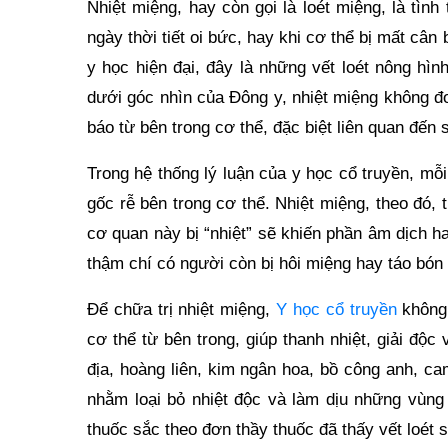
Nhiệt miệng, hay còn gọi là loét miệng, là tình
ngày thời tiết oi bức, hay khi cơ thể bị mất câ
y học hiện đại, đây là những vết loét nông hì
dưới góc nhìn của Đông y, nhiệt miệng không đơ
báo từ bên trong cơ thể, đặc biệt liên quan đến 
Trong hệ thống lý luận của y học cổ truyền, m
gốc rễ bên trong cơ thể. Nhiệt miệng, theo đó
cơ quan này bị “nhiệt” sẽ khiến phần âm dịch ha
thậm chí có người còn bị hôi miệng hay táo bón
Để chữa trị nhiệt miệng,
Y học cổ truyền
không 
cơ thể từ bên trong, giúp thanh nhiệt, giải đ
địa, hoàng liên, kim ngân hoa, bồ công anh, 
nhằm loại bỏ nhiệt độc và làm dịu những vùng
thuốc sắc theo đơn thầy thuốc đã thấy vết loét s