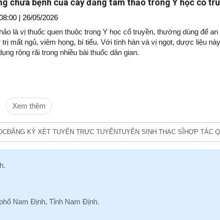
g chữa bệnh của cây đăng tâm thảo trong Y học cổ tr
08:00 | 26/05/2026
ảo là vị thuốc quen thuộc trong Y học cổ truyền, thường dùng để an
ợ trị mất ngủ, viêm họng, bí tiểu. Với tính hàn và vị ngọt, dược liệu nà
ng rộng rãi trong nhiều bài thuốc dân gian.
Xem thêm
ỌC
ĐĂNG KÝ XÉT TUYỂN TRỰC TUYẾN
TUYỂN SINH THẠC SĨ
HỢP TÁC Q
h
.
hố Nam Định, Tỉnh Nam Định.